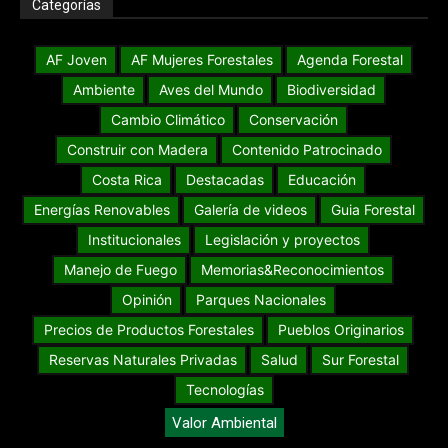
Categorías
AF Joven
AF Mujeres Forestales
Agenda Forestal
Ambiente
Aves del Mundo
Biodiversidad
Cambio Climático
Conservación
Construir con Madera
Contenido Patrocinado
Costa Rica
Destacadas
Educación
Energías Renovables
Galería de videos
Guia Forestal
Institucionales
Legislación y proyectos
Manejo de Fuego
Memorias&Reconocimientos
Opinión
Parques Nacionales
Precios de Productos Forestales
Pueblos Originarios
Reservas Naturales Privadas
Salud
Sur Forestal
Tecnologías
Valor Ambiental