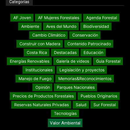
Categorías
AF Joven
AF Mujeres Forestales
Agenda Forestal
Ambiente
Aves del Mundo
Biodiversidad
Cambio Climático
Conservación
Construir con Madera
Contenido Patrocinado
Costa Rica
Destacadas
Educación
Energías Renovables
Galería de videos
Guia Forestal
Institucionales
Legislación y proyectos
Manejo de Fuego
Memorias&Reconocimientos
Opinión
Parques Nacionales
Precios de Productos Forestales
Pueblos Originarios
Reservas Naturales Privadas
Salud
Sur Forestal
Tecnologías
Valor Ambiental