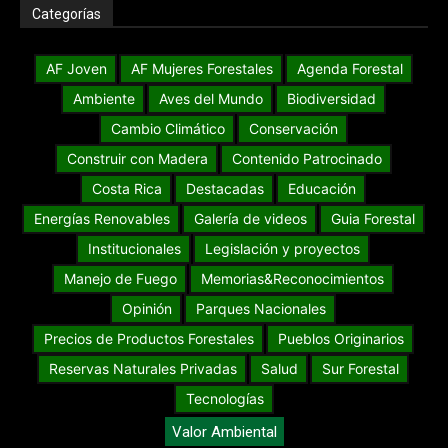
Categorías
AF Joven
AF Mujeres Forestales
Agenda Forestal
Ambiente
Aves del Mundo
Biodiversidad
Cambio Climático
Conservación
Construir con Madera
Contenido Patrocinado
Costa Rica
Destacadas
Educación
Energías Renovables
Galería de videos
Guia Forestal
Institucionales
Legislación y proyectos
Manejo de Fuego
Memorias&Reconocimientos
Opinión
Parques Nacionales
Precios de Productos Forestales
Pueblos Originarios
Reservas Naturales Privadas
Salud
Sur Forestal
Tecnologías
Valor Ambiental