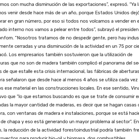
mos con mucha disminución de las exportaciones”, expresó. “Ya l
mos venir desde hace más de un año, porque Estados Unidos dej
ar en gran número, por eso si todos nos volcamos a vender en e
do interno nos vamos a pelear entre todos”, subrayó el presiden
onfom. “Nosotros tratamos de no despedir gente, pero hay indus
mente cerradas y una disminución de la actividad en un 75 por ci
có. Los empresarios también sostuvieron que la utilización de
uras que no son de madera también complicó el panorama del sec
 de que estalle esta crisis internacional, las fábricas de abertura
a señalaron que desde hace al menos 4 años se utiliza cada vez
 ese material en las construcciones locales. En ese sentido, Vin
uvo que “lo que estamos buscando es que se trate de consumir e
ndas la mayor cantidad de maderas, es decir que se hagan casas 
ra, con ventanas de madera e instalaciones, porque se está hac
de chapa y eso está generando un mayor problema al sector”. En
, la reducción de la actividad forestoindustrial podría también fr
royectos para producir bio-oil y biomasa, dos combustibles