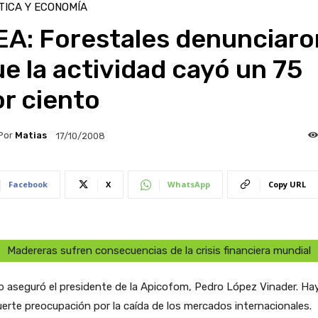
TICA Y ECONOMÍA
EA: Forestales denunciaro
e la actividad cayó un 75
r ciento
Por
Matias
17/10/2008
Facebook
X
WhatsApp
Copy URL
Madereras sufren consecuencias de la crisis financiera mundial
o aseguró el presidente de la Apicofom, Pedro López Vinader. Ha
uerte preocupación por la caída de los mercados internacionales.