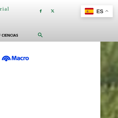
rial
ES
a
F CIENCIAS