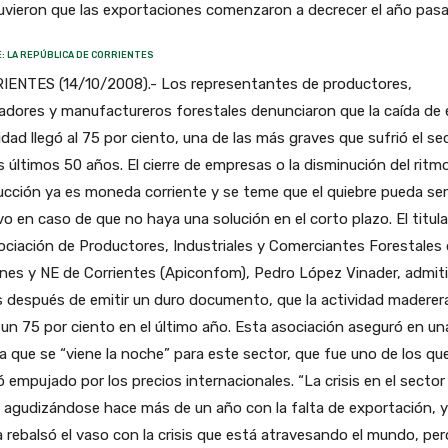
vieron que las exportaciones comenzaron a decrecer el año pas
: LA REPÚBLICA DE CORRIENTES
IENTES (14/10/2008).- Los representantes de productores,
adores y manufactureros forestales denunciaron que la caída de 
idad llegó al 75 por ciento, una de las más graves que sufrió el se
s últimos 50 años. El cierre de empresas o la disminución del ritm
cción ya es moneda corriente y se teme que el quiebre pueda ser
o en caso de que no haya una solución en el corto plazo. El titula
ociación de Productores, Industriales y Comerciantes Forestales
nes y NE de Corrientes (Apiconfom), Pedro López Vinader, admiti
 después de emitir un duro documento, que la actividad maderer
un 75 por ciento en el último año. Esta asociación aseguró en un
a que se “viene la noche” para este sector, que fue uno de los q
ó empujado por los precios internacionales. “La crisis en el sector
 agudizándose hace más de un año con la falta de exportación, y
 rebalsó el vaso con la crisis que está atravesando el mundo, per