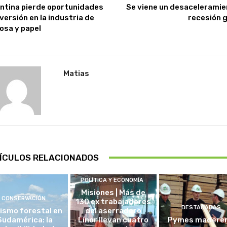
ntina pierde oportunidades
Se viene un desaceleramie
versión en la industria de
recesión g
losa y papel
Matias
ÍCULOS RELACIONADOS
POLÍTICA Y ECONOMÍA
Misiones | Más de
CONSERVACIÓN
130 ex trabajadores
DESTACADAS
ismo forestal en
del aserradero
Sudamérica: la
Linor llevan cuatro
Pymes madere