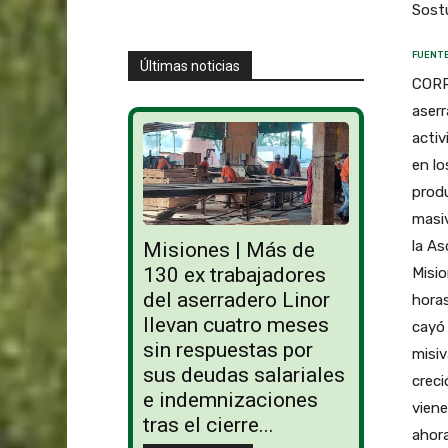
Sostu
FUENTE
Últimas noticias
CORR
aserr
activ
en lo
produ
masiv
la As
Misiones | Más de
130 ex trabajadores
Misio
del aserradero Linor
horas
llevan cuatro meses
cayó 
sin respuestas por
misiv
sus deudas salariales
creci
e indemnizaciones
viene
tras el cierre...
ahora