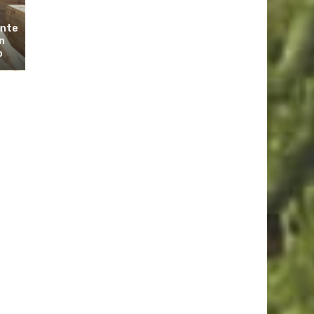
ante
n
o