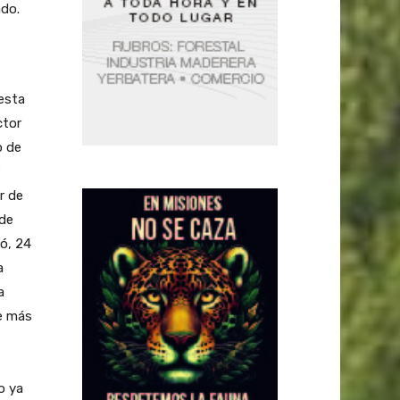
ado.
esta
ctor
o de
r de
 de
ó, 24
a
a
ue más
o ya