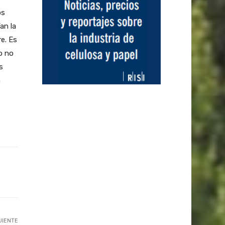
os
an la
e. Es
o no
s
n
UIENTE