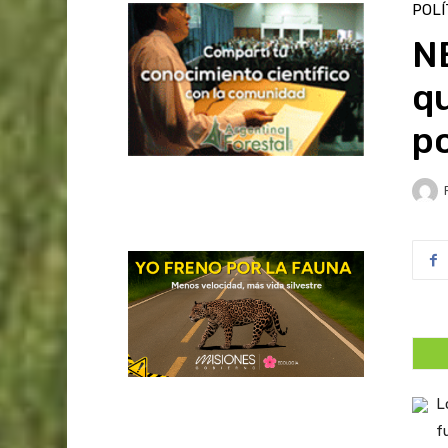
POLÍ
N
qu
po
L
f