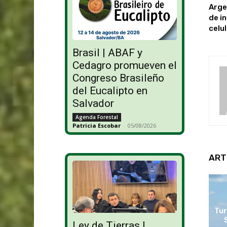
Arge
de in
celu
Brasil | ABAF y
Cedagro promueven el
Congreso Brasileño
del Eucalipto en
Salvador
Agenda Forestal
Patricia Escobar
-
05/08/2026
ART
Tur
Ley de Tierras |