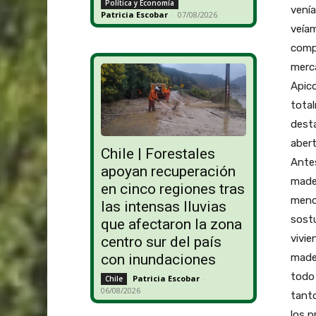
Política y Economía
venía
Patricia Escobar
-
07/08/2026
veía
compr
merca
Apic
total
desta
abert
Chile | Forestales
Antes
apoyan recuperación
mader
en cinco regiones tras
menos
las intensas lluvias
sost
que afectaron la zona
vivie
centro sur del país
made
con inundaciones
todo 
Patricia Escobar
-
Chile
06/08/2026
tanto
los p