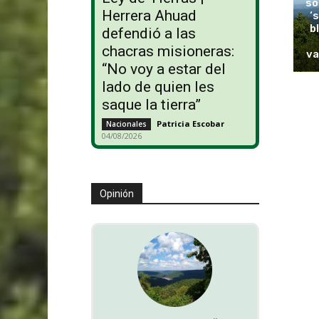
so
Herrera Ahuad
‘
b
defendió a las
chacras misioneras:
va
“No voy a estar del
lado de quien les
saque la tierra”
Patricia Escobar
-
Nacionales
04/08/2026
Opinión