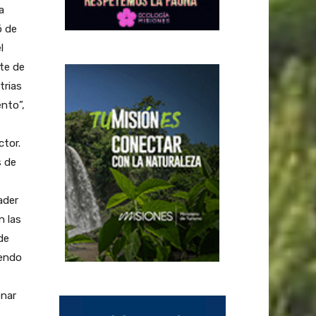
a
ó de
l
te de
trias
ento”,
tor.
s de
ader
n las
de
iendo
enar