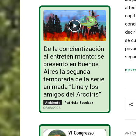
alter
capit
concr
decir
se cu
De la concientización
priva
al entretenimiento: se
segui
presentó en Buenos
Aires la segunda
FUENTE
temporada de la serie
animada “Lina y los
amigos del Arcoíris”
Patricia Escobar
-
Ambiente
06/08/2026
ARTÍC