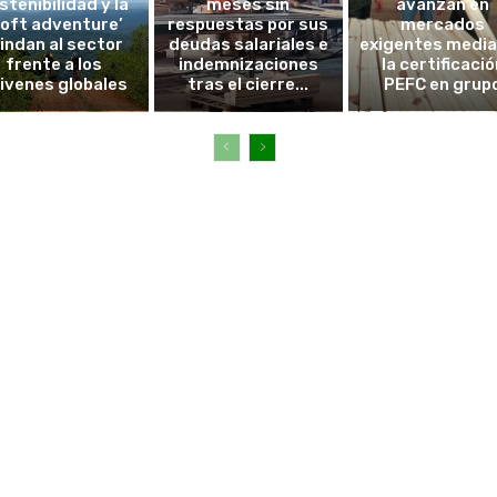
stenibilidad y la
meses sin
avanzan en
soft adventure’
respuestas por sus
mercados
lindan al sector
deudas salariales e
exigentes medi
frente a los
indemnizaciones
la certificació
ivenes globales
tras el cierre...
PEFC en grup