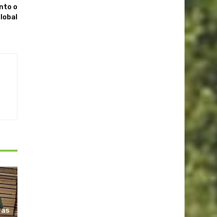
nto o
lobal
ras