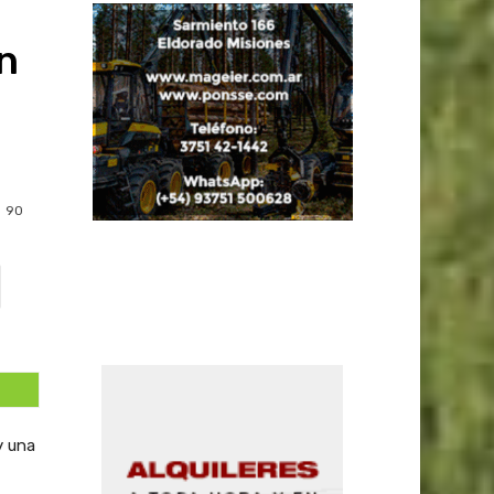
n
90
y una