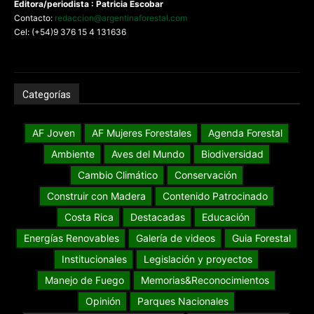
Editora/periodista : Patricia Escobar
Contacto:
redaccion@argentinaforestal.com
Cel: (+54)9 376 15 4 131636
Categorías
AF Joven
AF Mujeres Forestales
Agenda Forestal
Ambiente
Aves del Mundo
Biodiversidad
Cambio Climático
Conservación
Construir con Madera
Contenido Patrocinado
Costa Rica
Destacadas
Educación
Energías Renovables
Galería de videos
Guia Forestal
Institucionales
Legislación y proyectos
Manejo de Fuego
Memorias&Reconocimientos
Opinión
Parques Nacionales