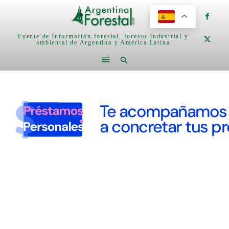
Fuente de información forestal, foresto-industrial y
ambiental de Argentina y América Latina