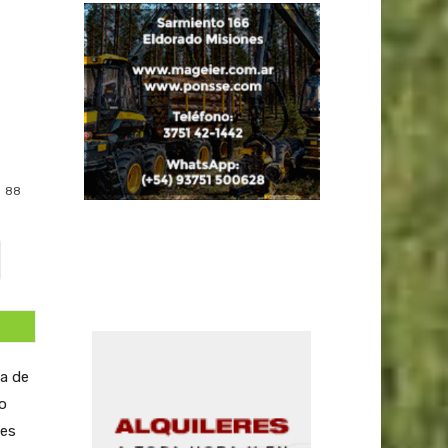
88
ca de
o
les