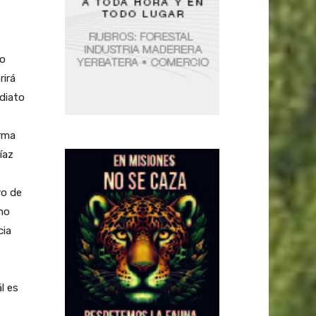
to
rirá
diato
orma
íaz
vo de
 no
cia
l es