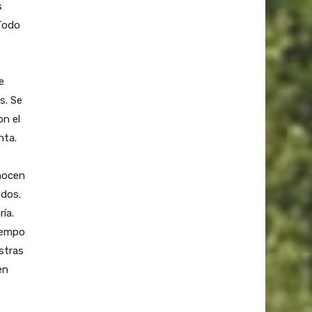
s
 Todo
e
s. Se
n el
nta.
onocen
odos.
ía.
iempo
stras
en