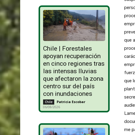
perso
proce
empre
prev
que a
Chile | Forestales
proc
apoyan recuperación
carác
en cinco regiones tras
empr
las intensas lluvias
fuerz
que afectaron la zona
que l
centro sur del país
plant
con inundaciones
secre
Patricia Escobar
-
Chile
audie
06/08/2026
Lamen
docu
me pa