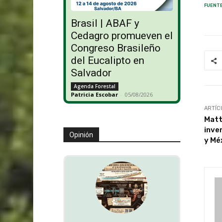
FUENTE
Brasil | ABAF y
Cedagro promueven el
Congreso Brasileño
del Eucalipto en
Salvador
Agenda Forestal
Patricia Escobar
-
05/08/2026
ARTÍC
Matt
inve
Opinión
y Mé