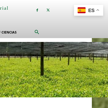
rial
ES
a
F CIENCIAS