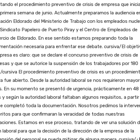
tando el procedimiento preventivo de crisis de empresa que inic
 primera semana de junio. Actualmente preparamos la audiencia en
ación Eldorado del Ministerio de Trabajo con los empleados nucl
 Sindicato Papelero de Puerto Piray y el Centro de Empleados de
rcio de Eldorado. En ese sentido estamos preparando toda la
entación necesaria para enfrentar ese debate. cursiva/El objeti
presa es claro: que se declare el concurso preventivo de crisis de
sas y que se autorice la suspensión de los trabajadores por 180
/cursiva El procedimiento preventivo de crisis es un procedimien
a fue abierto. Desde la autoridad laboral se nos requirieron mayo
s. En su momento se presentó de urgencia, prácticamente en 48
 y según la autoridad laboral faltaban algunos requisitos, a partir
se completó toda la documentación. Nosotros pedimos la interve
ritos para que confirmaran la veracidad de todas nuestras
aciones. Estamos en ese proceso, tratando de ver una solución d
 laboral para que la decisión de la dirección de la empresa de la
nsión del personal se pueda mitigar de alguna manera. cursiva/¿