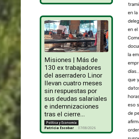
trami
en la
deleg
en el
Come
docum
la em
Misiones | Más de
empre
130 ex trabajadores
días…
del aserradero Linor
que y
llevan cuatro meses
dato
sin respuestas por
horas
sus deudas salariales
eso 
e indemnizaciones
de pe
tras el cierre...
afirm
Política y Economía
Patricia Escobar
-
07/08/2026
orden
suspe