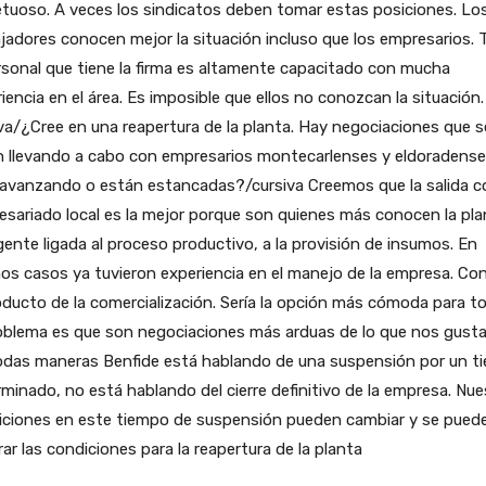
tuoso. A veces los sindicatos deben tomar estas posiciones. Lo
jadores conocen mejor la situación incluso que los empresarios.
rsonal que tiene la firma es altamente capacitado con mucha
iencia en el área. Es imposible que ellos no conozcan la situación.
va/¿Cree en una reapertura de la planta. Hay negociaciones que s
n llevando a cabo con empresarios montecarlenses y eldoradense
avanzando o están estancadas?/cursiva Creemos que la salida co
sariado local es la mejor porque son quienes más conocen la pla
ente ligada al proceso productivo, a la provisión de insumos. En
os casos ya tuvieron experiencia en el manejo de la empresa. C
oducto de la comercialización. Sería la opción más cómoda para t
oblema es que son negociaciones más arduas de lo que nos gustar
odas maneras Benfide está hablando de una suspensión por un t
minado, no está hablando del cierre definitivo de la empresa. Nue
iciones en este tiempo de suspensión pueden cambiar y se pued
ar las condiciones para la reapertura de la planta