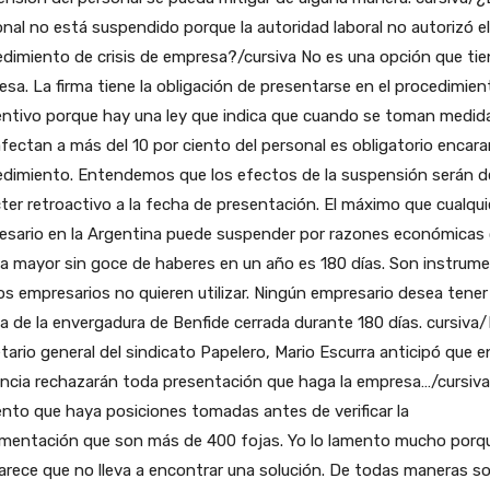
nal no está suspendido porque la autoridad laboral no autorizó el
dimiento de crisis de empresa?/cursiva No es una opción que tie
sa. La firma tiene la obligación de presentarse en el procedimien
entivo porque hay una ley que indica que cuando se toman medid
fectan a más del 10 por ciento del personal es obligatorio encara
edimiento. Entendemos que los efectos de la suspensión serán d
ter retroactivo a la fecha de presentación. El máximo que cualqui
esario en la Argentina puede suspender por razones económicas 
a mayor sin goce de haberes en un año es 180 días. Son instrum
os empresarios no quieren utilizar. Ningún empresario desea tener
a de la envergadura de Benfide cerrada durante 180 días. cursiva/
tario general del sindicato Papelero, Mario Escurra anticipó que en
ncia rechazarán toda presentación que haga la empresa…/cursiva
to que haya posiciones tomadas antes de verificar la
mentación que son más de 400 fojas. Yo lo lamento mucho porq
rece que no lleva a encontrar una solución. De todas maneras s