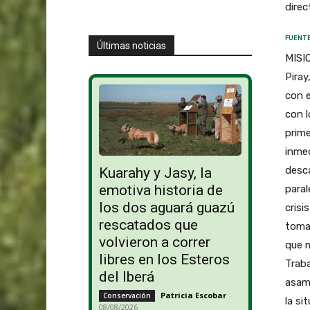
direc
FUENTE
Últimas noticias
MISIO
Piray
con 
con l
prime
inmed
desca
Kuarahy y Jasy, la
emotiva historia de
paral
los dos aguará guazú
crisi
rescatados que
tomar
volvieron a correr
que m
libres en los Esteros
Traba
del Iberá
asamb
Patricia Escobar
-
Conservación
la si
08/08/2026