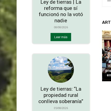
Ley de tierras | La
reforma que sí
funcionó no la votó
nadie
ART
08/08/2026
Leer más
S
Tie
F
a
In
pro
en
Ley de tierras: “La
propiedad rural
conlleva soberanía”
05/08/2026