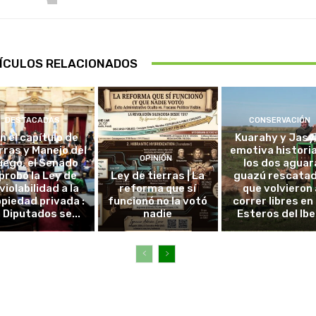
ÍCULOS RELACIONADOS
DESTACADAS
CONSERVACIÓN
in el capítulo de
Kuarahy y Jasy,
rras y Manejo del
emotiva histori
OPINIÓN
uego, el Senado
los dos aguar
probó la Ley de
Ley de tierras | La
guazú rescata
violabilidad a la
reforma que sí
que volvieron 
piedad privada :
funcionó no la votó
correr libres en 
 Diputados se...
nadie
Esteros del Ibe