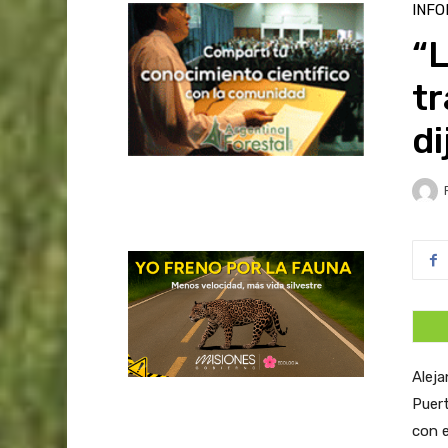
INFO
“L
tr
di
Aleja
Puert
con e