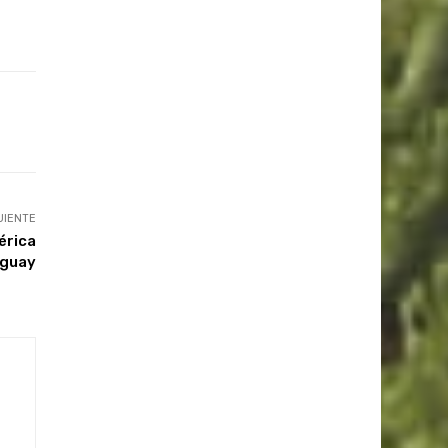
UIENTE
érica
uguay