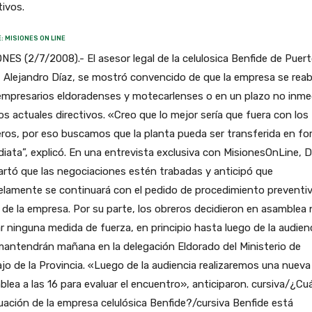
tivos.
: MISIONES ON LINE
NES (2/7/2008).- El asesor legal de la celulosica Benfide de Puer
, Alejandro Díaz, se mostró convencido de que la empresa se reab
empresarios eldoradenses y motecarlenses o en un plazo no inme
os actuales directivos. «Creo que lo mejor sería que fuera con los
ros, por eso buscamos que la planta pueda ser transferida en f
iata”, explicó. En una entrevista exclusiva con MisionesOnLine, D
rtó que las negociaciones estén trabadas y anticipó que
elamente se continuará con el pedido de procedimiento preventi
s de la empresa. Por su parte, los obreros decidieron en asamblea
 ninguna medida de fuerza, en principio hasta luego de la audien
antendrán mañana en la delegación Eldorado del Ministerio de
jo de la Provincia. «Luego de la audiencia realizaremos una nueva
lea a las 16 para evaluar el encuentro», anticiparon. cursiva/¿Cuá
tuación de la empresa celulósica Benfide?/cursiva Benfide está