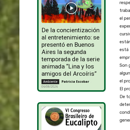
respe
traba
el pe
exper
De la concientización
cursi
al entretenimiento: se
está
presentó en Buenos
está 
Aires la segunda
empre
temporada de la serie
Son g
animada “Lina y los
amigos del Arcoíris”
algun
el pr
Patricia Escobar
-
Ambiente
06/08/2026
El pr
De t
deter
cond
gener