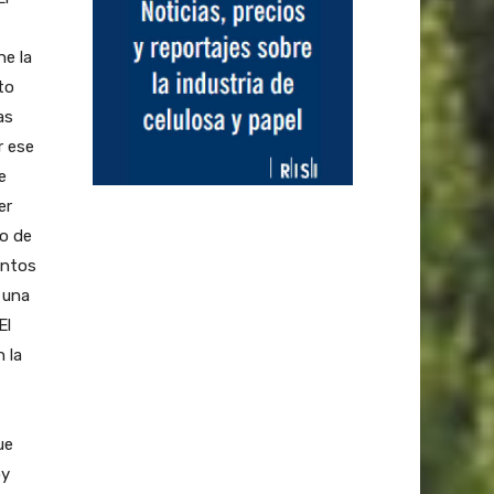
ne la
to
as
r ese
e
er
o de
entos
 una
El
 la
ue
oy