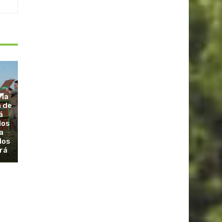
 la
a de
á
dos
a
los
rá