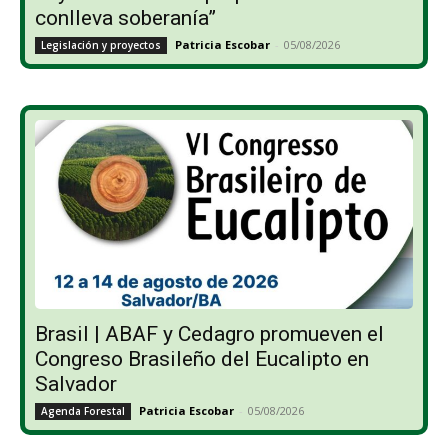
conlleva soberanía”
Patricia Escobar
-
05/08/2026
Legislación y proyectos
Brasil | ABAF y Cedagro promueven el
Congreso Brasileño del Eucalipto en
Salvador
Patricia Escobar
-
05/08/2026
Agenda Forestal