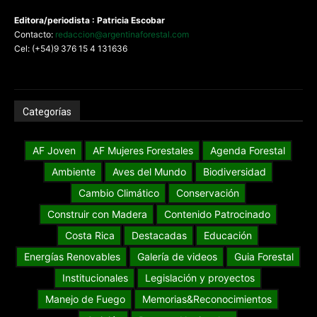
Editora/periodista : Patricia Escobar
Contacto:
redaccion@argentinaforestal.com
Cel: (+54)9 376 15 4 131636
Categorías
AF Joven
AF Mujeres Forestales
Agenda Forestal
Ambiente
Aves del Mundo
Biodiversidad
Cambio Climático
Conservación
Construir con Madera
Contenido Patrocinado
Costa Rica
Destacadas
Educación
Energías Renovables
Galería de videos
Guia Forestal
Institucionales
Legislación y proyectos
Manejo de Fuego
Memorias&Reconocimientos