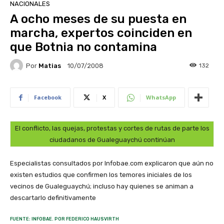
NACIONALES
A ocho meses de su puesta en
marcha, expertos coinciden en
que Botnia no contamina
Por
Matias
132
10/07/2008
Facebook
X
WhatsApp
El conflicto, las quejas, protestas y cortes de rutas de parte los
ciudadanos de Gualeguaychú continúan
Especialistas consultados por Infobae.com explicaron que aún no
existen estudios que confirmen los temores iniciales de los
vecinos de Gualeguaychú; incluso hay quienes se animan a
descartarlo definitivamente
FUENTE: INFOBAE. POR FEDERICO HAUSVIRTH