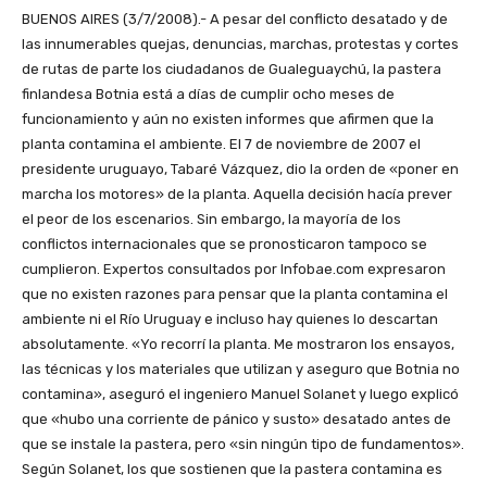
BUENOS AIRES (3/7/2008).- A pesar del conflicto desatado y de
las innumerables quejas, denuncias, marchas, protestas y cortes
de rutas de parte los ciudadanos de Gualeguaychú, la pastera
finlandesa Botnia está a días de cumplir ocho meses de
funcionamiento y aún no existen informes que afirmen que la
planta contamina el ambiente. El 7 de noviembre de 2007 el
presidente uruguayo, Tabaré Vázquez, dio la orden de «poner en
marcha los motores» de la planta. Aquella decisión hacía prever
el peor de los escenarios. Sin embargo, la mayoría de los
conflictos internacionales que se pronosticaron tampoco se
cumplieron. Expertos consultados por Infobae.com expresaron
que no existen razones para pensar que la planta contamina el
ambiente ni el Río Uruguay e incluso hay quienes lo descartan
absolutamente. «Yo recorrí la planta. Me mostraron los ensayos,
las técnicas y los materiales que utilizan y aseguro que Botnia no
contamina», aseguró el ingeniero Manuel Solanet y luego explicó
que «hubo una corriente de pánico y susto» desatado antes de
que se instale la pastera, pero «sin ningún tipo de fundamentos».
Según Solanet, los que sostienen que la pastera contamina es