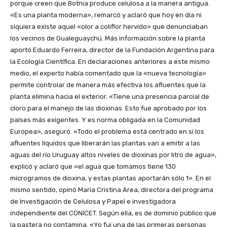
porque creen que Botnia produce celulosa a la manera antigua.
«Es una planta moderna», remarcó y aclaró que hoy en día ni
siquiera existe aquel «olor a coliflor hervido» que denunciaban
los vecinos de Gualeguaychú. Más información sobre la planta
aportó Eduardo Ferreira, director de la Fundación Argentina para
la Ecología Científica. En declaraciones anteriores a este mismo
medio, el experto había comentado que la «nueva tecnología»
permite controlar de manera más efectiva los afluentes que la
planta elimina hacia el exterior. «Tiene una presencia parcial de
cloro para el manejo de las dioxinas. Esto fue aprobado por los
países más exigentes. Y es norma obligada en la Comunidad
Europea», aseguró. «Todo el problema está centrado en si los
afluentes líquidos que liberarán las plantas van a emitir a las
aguas del río Uruguay altos niveles de dioxinas por litro de agua»,
explicó y aclaró que «el agua que tomamos tiene 130
microgramos de dioxina, y estas plantas aportarán sólo 1». En el
mismo sentido, opinó María Cristina Area, directora del programa
de Investigación de Celulosa y Papel e investigadora
independiente del CONICET. Según ella, es de dominio público que
la pastera no contamina. «Yo fui una de las primeras personas