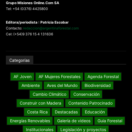
G
rupo Misiones
Online.Com
SA
Tel: +54 (0376) 4425800
Editora/periodista : Patricia Escobar
Contacto:
redaccion@argentinaforestal.com
Cel: (+54)9 376 15 4 131636
Categorías
AF Joven
AF Mujeres Forestales
Agenda Forestal
Ambiente
Aves del Mundo
Biodiversidad
Cambio Climático
Conservación
Construir con Madera
Contenido Patrocinado
Costa Rica
Destacadas
Educación
Energías Renovables
Galería de videos
Guia Forestal
Institucionales
Legislación y proyectos