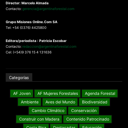
Director: Marcelo Almada
Contacto:
gerencia@argentinaforestal.com
G
rupo Misiones
Online.Com
SA
Tel: +54 (0376) 4425800
Editora/periodista : Patricia Escobar
Contacto:
redaccion@argentinaforestal.com
Cel: (+54)9 376 15 4 131636
Categorías
AF Joven
AF Mujeres Forestales
Agenda Forestal
Ambiente
Aves del Mundo
Biodiversidad
Cambio Climático
Conservación
Construir con Madera
Contenido Patrocinado
Costa Rica
Destacadas
Educación