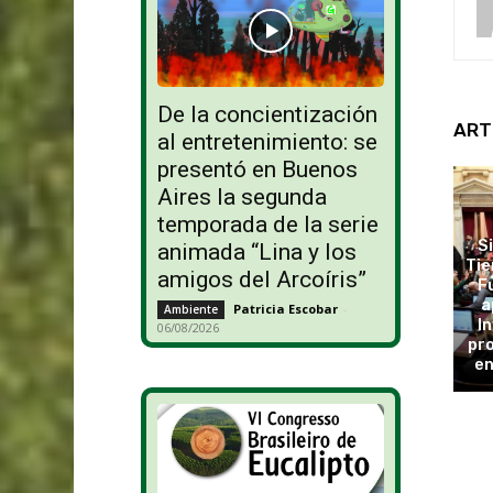
De la concientización
ART
al entretenimiento: se
presentó en Buenos
Aires la segunda
temporada de la serie
S
animada “Lina y los
Tie
amigos del Arcoíris”
F
a
Patricia Escobar
-
Ambiente
In
06/08/2026
pro
en