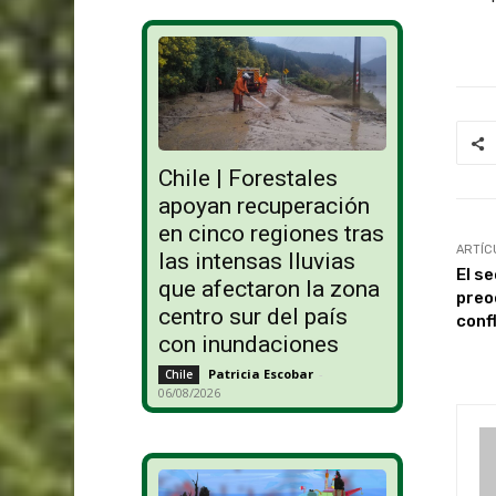
Chile | Forestales
apoyan recuperación
en cinco regiones tras
ARTÍC
las intensas lluvias
El s
que afectaron la zona
preo
centro sur del país
conf
con inundaciones
Patricia Escobar
-
Chile
06/08/2026