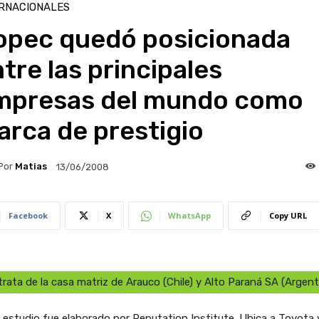
RNACIONALES
opec quedó posicionada
tre las principales
mpresas del mundo como
rca de prestigio
Por
Matias
13/06/2008
Facebook
X
WhatsApp
Copy URL
trata de la casa matriz de Arauco (Chile) y Alto Paraná SA (Argent
l estudio fue elaborado por Reputation Institute. Ubica a Toyota 