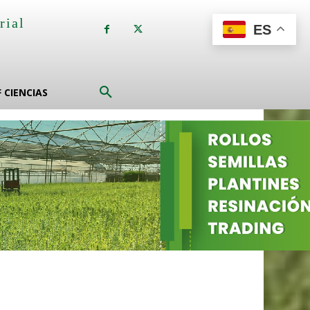
rial
ES
a
F CIENCIAS