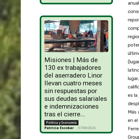
anual
consu
repo
compa
regio
poten
últim
Misiones | Más de
(luga
130 ex trabajadores
latin
del aserradero Linor
lugar
llevan cuatro meses
calif
sin respuestas por
es la
sus deudas salariales
despl
e indemnizaciones
Más a
tras el cierre...
en el
Política y Economía
Patricia Escobar
-
07/08/2026
Ferre
Group