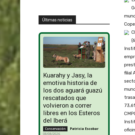
G
mundi
Últimas noticias
Copec
C
(
Insti
empre
prest
filia
Kuarahy y Jasy, la
secto
emotiva historia de
mundo
los dos aguará guazú
rescatados que
trasa
volvieron a correr
73,61
libres en los Esteros
CMPC,
del Iberá
Insti
Patricia Escobar
-
Conservación
ofici
08/08/2026