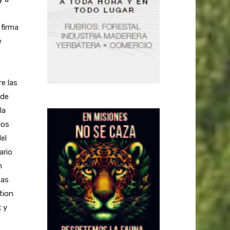
 firma
e
e las
 de
la
los
el
ario
n
sas
tion
 y