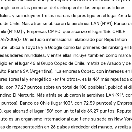
oogle como las primeras del ranking entre las empresas líderes
ales, y se incluye entre las marcas de prestigio en el lugar 46 a la
 de Chile. Más atrás se ubicaron la aerolínea LAN (Nº91) Banco d
hile (Nº103) y Empresas CMPC, que alcanzó el lugar 158.
CHILE
6/6/2008).- Un estudio internacional, elaborado por Reputation
tute, ubica a Toyota y a Google como las primeras del ranking entr
sas líderes mundiales, y entre ellas incluye también como marca
igio en el lugar 46 al Grupo Copec de Chile, matriz de Arauco y de 
l Alto Paraná SA (Argentina). “La empresa Copec, con intereses en 
res forestal y energético -entre otros-, es la 46° más reputada d
, con 77,27 puntos sobre un total de 100 posibles”, publicó el di
ndino El Mercurio. Más atrás se ubicaron la aerolínea LAN (91°, co
 puntos), Banco de Chile (lugar 103°, con 72,59 puntos) y Empre
 que alcanzó el lugar 158° con un total de 69,27 puntos. Reputa
tuto es un organismo internacional que tiene su sede en New York
nas de representación en 26 países alrededor del mundo, y realiza