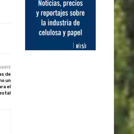
UIENTE
as de
mo un
ara el
estal