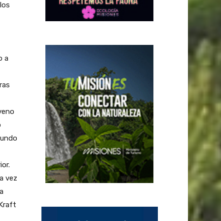
los
o a
ras
veno
o
mundo
or.
a vez
na
Kraft