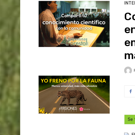
INTE
C
en
e
ma
Se 
E