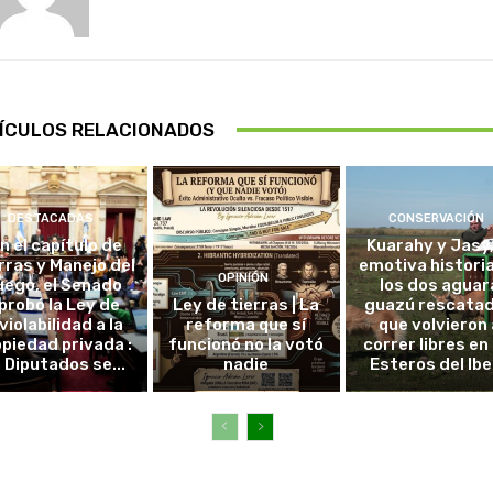
ÍCULOS RELACIONADOS
DESTACADAS
CONSERVACIÓN
in el capítulo de
Kuarahy y Jasy,
rras y Manejo del
emotiva histori
OPINIÓN
uego, el Senado
los dos aguar
probó la Ley de
Ley de tierras | La
guazú rescata
violabilidad a la
reforma que sí
que volvieron 
piedad privada :
funcionó no la votó
correr libres en 
 Diputados se...
nadie
Esteros del Ibe