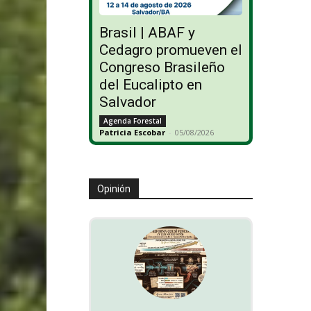
Brasil | ABAF y
Cedagro promueven el
Congreso Brasileño
del Eucalipto en
Salvador
Agenda Forestal
Patricia Escobar
-
05/08/2026
Opinión