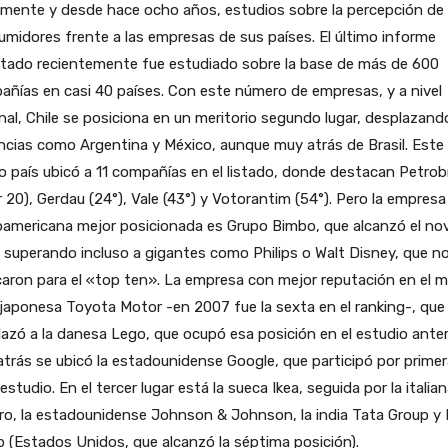
mente y desde hace ocho años, estudios sobre la percepción de 
midores frente a las empresas de sus países. El último informe
rtado recientemente fue estudiado sobre la base de más de 600
ñías en casi 40 países. Con este número de empresas, y a nivel
nal, Chile se posiciona en un meritorio segundo lugar, desplazand
cias como Argentina y México, aunque muy atrás de Brasil. Este
o país ubicó a 11 compañías en el listado, donde destacan Petrob
r 20), Gerdau (24°), Vale (43°) y Votorantim (54°). Pero la empresa
oamericana mejor posicionada es Grupo Bimbo, que alcanzó el no
, superando incluso a gigantes como Philips o Walt Disney, que n
icaron para el «top ten». La empresa con mejor reputación en el 
 japonesa Toyota Motor -en 2007 fue la sexta en el ranking-, que
azó a la danesa Lego, que ocupó esa posición en el estudio anteri
trás se ubicó la estadounidense Google, que participó por primer
 estudio. En el tercer lugar está la sueca Ikea, seguida por la italia
ro, la estadounidense Johnson & Johnson, la india Tata Group y 
 (Estados Unidos, que alcanzó la séptima posición).