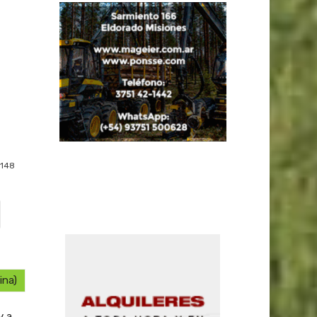
148
ina)
y a