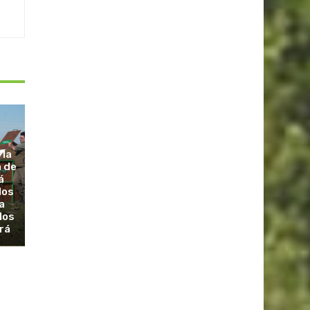
 la
a de
á
dos
a
los
rá