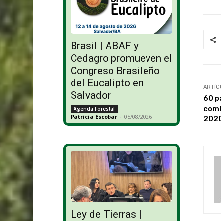
Brasil | ABAF y
Cedagro promueven el
Congreso Brasileño
del Eucalipto en
ARTÍC
Salvador
60 p
comb
Agenda Forestal
Patricia Escobar
-
05/08/2026
202
Ley de Tierras |