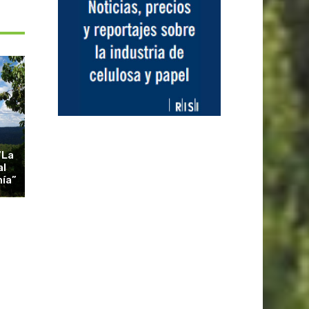
“La
al
nía”