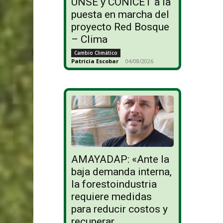
UNSE y CONICET a la
puesta en marcha del
proyecto Red Bosque
– Clima
Cambio Climático
Patricia Escobar
-
04/08/2026
AMAYADAP: «Ante la
baja demanda interna,
la forestoindustria
requiere medidas
para reducir costos y
recuperar