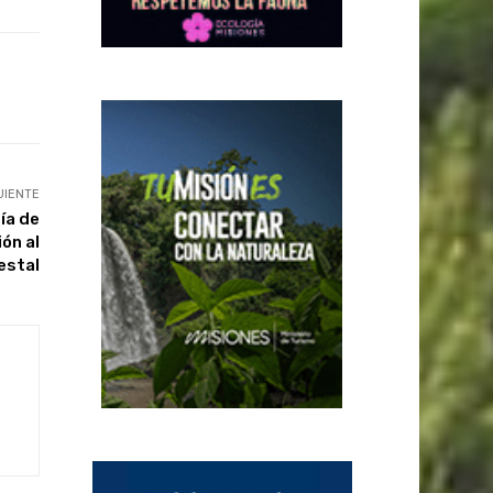
UIENTE
ía de
ión al
estal