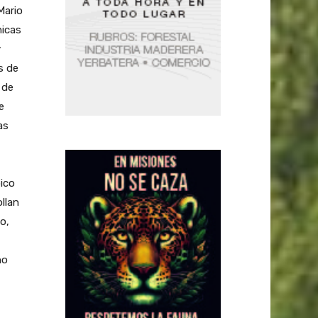
Mario
nicas
y
s de
 de
e
as
ico
llan
o,
no