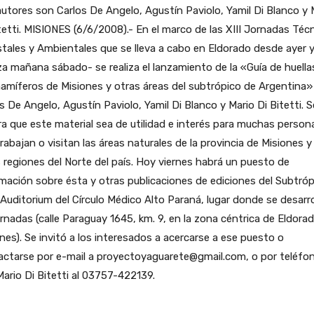
utores son Carlos De Angelo, Agustín Paviolo, Yamil Di Blanco y 
tetti.
MISIONES (6/6/2008).- En el marco de las XIII Jornadas Téc
tales y Ambientales que se lleva a cabo en Eldorado desde ayer 
iza mañana sábado- se realiza el lanzamiento de la «Guía de huella
amíferos de Misiones y otras áreas del subtrópico de Argentina»
s De Angelo, Agustín Paviolo, Yamil Di Blanco y Mario Di Bitetti. S
a que este material sea de utilidad e interés para muchas person
rabajan o visitan las áreas naturales de la provincia de Misiones y
 regiones del Norte del país. Hoy viernes habrá un puesto de
mación sobre ésta y otras publicaciones de ediciones del Subtróp
 Auditorium del Círculo Médico Alto Paraná, lugar donde se desarro
ornadas (calle Paraguay 1645, km. 9, en la zona céntrica de Eldorad
nes). Se invitó a los interesados a acercarse a ese puesto o
actarse por e-mail a proyectoyaguarete@gmail.com, o por teléfo
ario Di Bitetti al 03757-422139.