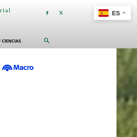
rial
ES
a
F CIENCIAS