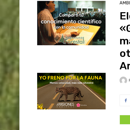
AMB
El
«G
m
ot
A