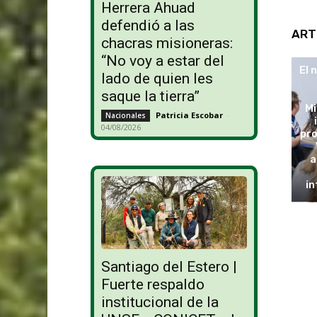
Herrera Ahuad
defendió a las
ART
chacras misioneras:
“No voy a estar del
El 
lado de quien les
saque la tierra”
Mi
Patricia Escobar
-
Nacionales
04/08/2026
pro
a
in
Santiago del Estero |
Fuerte respaldo
institucional de la