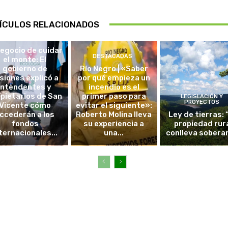
ÍCULOS RELACIONADOS
DESTACADAS
negocio de cuidar
DESTACADAS
el monte: El
gobierno de
Río Negro | «Saber
siones explicó a
por qué empieza un
intendentes y
incendio es el
pietarios de San
primer paso para
LEGISLACIÓN Y
PROYECTOS
Vicente cómo
evitar el siguiente»:
ccederán a los
Roberto Molina lleva
Ley de tierras: 
fondos
su experiencia a
propiedad rur
ternacionales...
una...
conlleva sobera