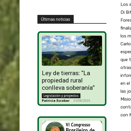
Los a
Di Bi
Últimas noticias
Fores
final
los m
Carlo
esper
que t
otras
Ley de tierras: “La
infor
propiedad rural
en el
conlleva soberanía”
las j
Legislación y proyectos
Misio
Patricia Escobar
-
05/08/2026
cont
con M