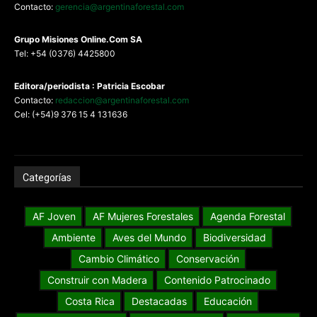
Contacto:
gerencia@argentinaforestal.com
G
rupo Misiones
Online.Com
SA
Tel: +54 (0376) 4425800
Editora/periodista : Patricia Escobar
Contacto:
redaccion@argentinaforestal.com
Cel: (+54)9 376 15 4 131636
Categorías
AF Joven
AF Mujeres Forestales
Agenda Forestal
Ambiente
Aves del Mundo
Biodiversidad
Cambio Climático
Conservación
Construir con Madera
Contenido Patrocinado
Costa Rica
Destacadas
Educación