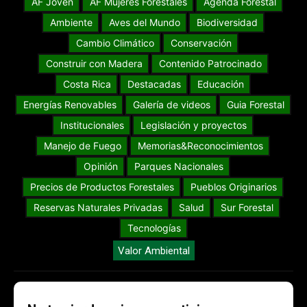
AF Joven
AF Mujeres Forestales
Agenda Forestal
Ambiente
Aves del Mundo
Biodiversidad
Cambio Climático
Conservación
Construir con Madera
Contenido Patrocinado
Costa Rica
Destacadas
Educación
Energías Renovables
Galería de videos
Guia Forestal
Institucionales
Legislación y proyectos
Manejo de Fuego
Memorias&Reconocimientos
Opinión
Parques Nacionales
Precios de Productos Forestales
Pueblos Originarios
Reservas Naturales Privadas
Salud
Sur Forestal
Tecnologías
Valor Ambiental