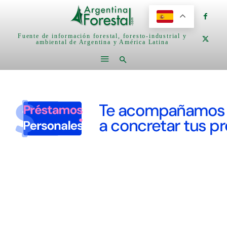
Fuente de información forestal, foresto-industrial y
ambiental de Argentina y América Latina