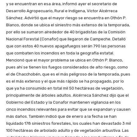
y se encuentran en esa área, informó ayer el secretario de
Desarrollo Agropecuario, Rural e Indígena, Víctor Alcérreca
Sánchez. Advirtió que el mayor riesgo se encuentra en Othón P.
Blanco, donde se ubica el siniestro más extenso de la temporada,
por ello se sumaron alrededor de 40 brigadistas de la Comisión
Nacional Forestal (Conafor) que llegaron de Campeche. Detalló
que con estos 40 nuevos apagafuegos serán 790 las personas
que combaten los incendios en toda la geografía estatal.
Mencionó que el mayor problema se ubica en Othón P. Blanco,
pues ahí se tienen los fuegos considerados de alto riesgo, como
el de Chacchobén, que es el más peligroso de la temporada, pues
es el más extenso y el que más rápido se ha propagado, por lo
que ya ha consumido en total mil 50 hectáreas de vegetación,
principalmente de árboles adultos. Alcérreca Sánchez dijo que el
Gobierno del Estado y la Conafor mantienen vigilancia en los
cinco incendios relevantes para evitar que se expandan y causen
más daños. También indicó que de enero a la fecha se han
liquidado 178 siniestros forestales, los cuales han devastado 3 mil
100 hectáreas de arbolado adulto y de vegetación arbustiva. Las