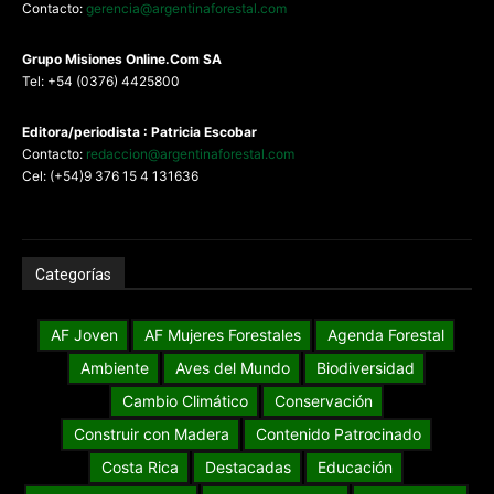
Contacto:
gerencia@argentinaforestal.com
G
rupo Misiones
Online.Com
SA
Tel: +54 (0376) 4425800
Editora/periodista : Patricia Escobar
Contacto:
redaccion@argentinaforestal.com
Cel: (+54)9 376 15 4 131636
Categorías
AF Joven
AF Mujeres Forestales
Agenda Forestal
Ambiente
Aves del Mundo
Biodiversidad
Cambio Climático
Conservación
Construir con Madera
Contenido Patrocinado
Costa Rica
Destacadas
Educación