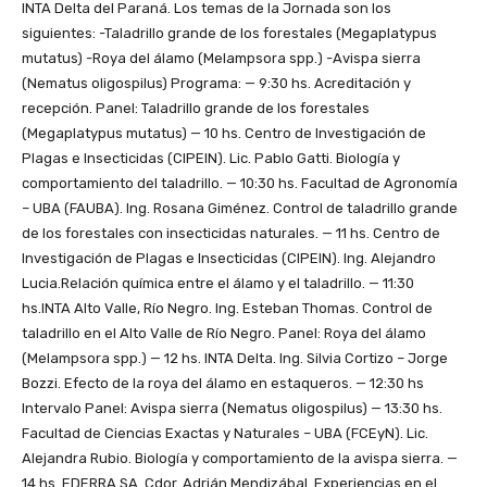
INTA Delta del Paraná. Los temas de la Jornada son los
siguientes: -Taladrillo grande de los forestales (Megaplatypus
mutatus) -Roya del álamo (Melampsora spp.) -Avispa sierra
(Nematus oligospilus) Programa: — 9:30 hs. Acreditación y
recepción. Panel: Taladrillo grande de los forestales
(Megaplatypus mutatus) — 10 hs. Centro de Investigación de
Plagas e Insecticidas (CIPEIN). Lic. Pablo Gatti. Biología y
comportamiento del taladrillo. — 10:30 hs. Facultad de Agronomía
– UBA (FAUBA). Ing. Rosana Giménez. Control de taladrillo grande
de los forestales con insecticidas naturales. — 11 hs. Centro de
Investigación de Plagas e Insecticidas (CIPEIN). Ing. Alejandro
Lucia.Relación química entre el álamo y el taladrillo. — 11:30
hs.INTA Alto Valle, Río Negro. Ing. Esteban Thomas. Control de
taladrillo en el Alto Valle de Río Negro. Panel: Roya del álamo
(Melampsora spp.) — 12 hs. INTA Delta. Ing. Silvia Cortizo – Jorge
Bozzi. Efecto de la roya del álamo en estaqueros. — 12:30 hs
Intervalo Panel: Avispa sierra (Nematus oligospilus) — 13:30 hs.
Facultad de Ciencias Exactas y Naturales – UBA (FCEyN). Lic.
Alejandra Rubio. Biología y comportamiento de la avispa sierra. —
14 hs. EDERRA SA. Cdor. Adrián Mendizábal. Experiencias en el