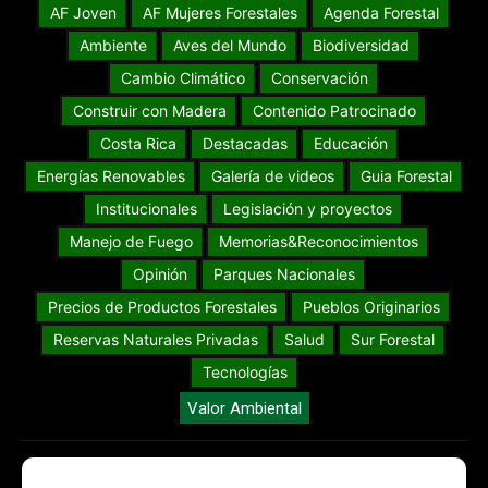
AF Joven
AF Mujeres Forestales
Agenda Forestal
Ambiente
Aves del Mundo
Biodiversidad
Cambio Climático
Conservación
Construir con Madera
Contenido Patrocinado
Costa Rica
Destacadas
Educación
Energías Renovables
Galería de videos
Guia Forestal
Institucionales
Legislación y proyectos
Manejo de Fuego
Memorias&Reconocimientos
Opinión
Parques Nacionales
Precios de Productos Forestales
Pueblos Originarios
Reservas Naturales Privadas
Salud
Sur Forestal
Tecnologías
Valor Ambiental