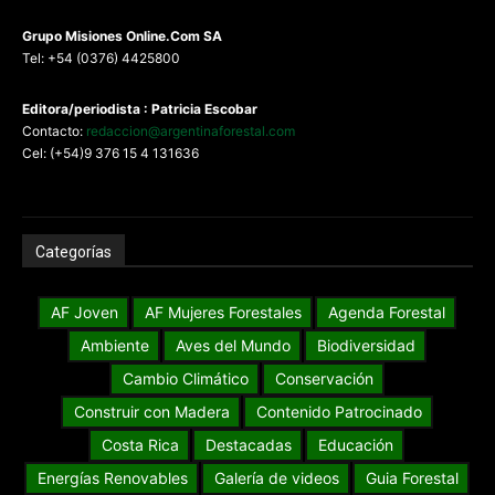
G
rupo Misiones
Online.Com
SA
Tel: +54 (0376) 4425800
Editora/periodista : Patricia Escobar
Contacto:
redaccion@argentinaforestal.com
Cel: (+54)9 376 15 4 131636
Categorías
AF Joven
AF Mujeres Forestales
Agenda Forestal
Ambiente
Aves del Mundo
Biodiversidad
Cambio Climático
Conservación
Construir con Madera
Contenido Patrocinado
Costa Rica
Destacadas
Educación
Energías Renovables
Galería de videos
Guia Forestal