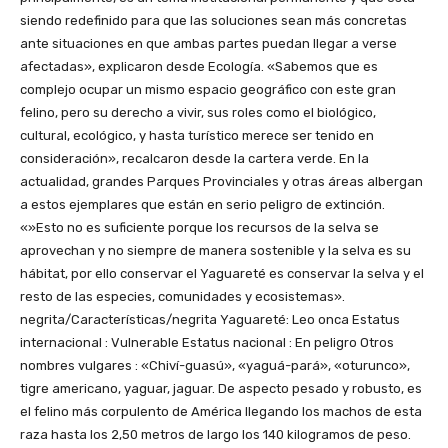
siendo redefinido para que las soluciones sean más concretas
ante situaciones en que ambas partes puedan llegar a verse
afectadas», explicaron desde Ecología. «Sabemos que es
complejo ocupar un mismo espacio geográfico con este gran
felino, pero su derecho a vivir, sus roles como el biológico,
cultural, ecológico, y hasta turístico merece ser tenido en
consideración», recalcaron desde la cartera verde. En la
actualidad, grandes Parques Provinciales y otras áreas albergan
a estos ejemplares que están en serio peligro de extinción.
«»Esto no es suficiente porque los recursos de la selva se
aprovechan y no siempre de manera sostenible y la selva es su
hábitat, por ello conservar el Yaguareté es conservar la selva y el
resto de las especies, comunidades y ecosistemas».
negrita/Características/negrita Yaguareté: Leo onca Estatus
internacional : Vulnerable Estatus nacional : En peligro Otros
nombres vulgares : «Chiví-guasú», «yaguá-pará», «oturunco»,
tigre americano, yaguar, jaguar. De aspecto pesado y robusto, es
el felino más corpulento de América llegando los machos de esta
raza hasta los 2,50 metros de largo los 140 kilogramos de peso.