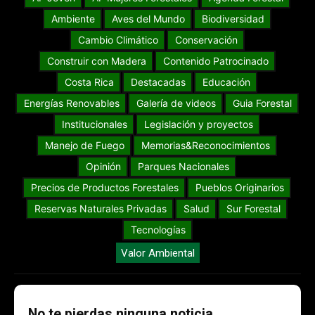
Ambiente
Aves del Mundo
Biodiversidad
Cambio Climático
Conservación
Construir con Madera
Contenido Patrocinado
Costa Rica
Destacadas
Educación
Energías Renovables
Galería de videos
Guia Forestal
Institucionales
Legislación y proyectos
Manejo de Fuego
Memorias&Reconocimientos
Opinión
Parques Nacionales
Precios de Productos Forestales
Pueblos Originarios
Reservas Naturales Privadas
Salud
Sur Forestal
Tecnologías
Valor Ambiental
No te pierdas ninguna noticia