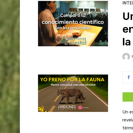
INTE
Un
e
la
Un es
reve
térmi