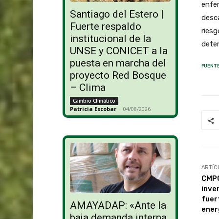
enfe
Santiago del Estero |
desca
Fuerte respaldo
riesg
institucional de la
deter
UNSE y CONICET a la
puesta en marcha del
FUENTE
proyecto Red Bosque
– Clima
Cambio Climático
Patricia Escobar
-
04/08/2026
ARTÍC
CMPC
inve
fuer
AMAYADAP: «Ante la
ener
baja demanda interna,