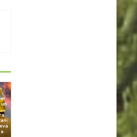
ber
 un
l
ra
te»:
leva
 a