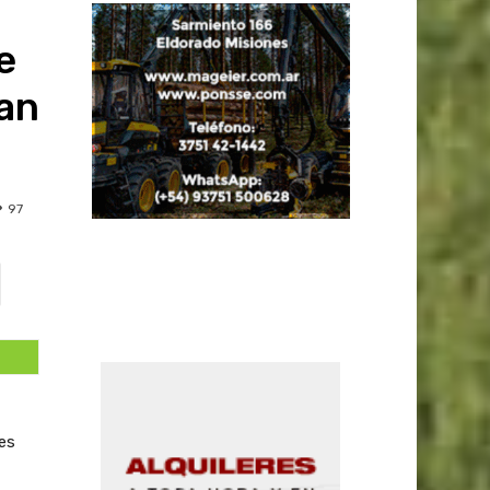
e
an
97
es