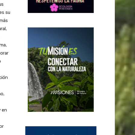
us
es su
 más
ral,
e
rma,
orar
o
ción
mo,
y en
or