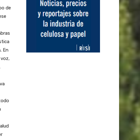
po de
ese
abras
stica
. En
 voz,
,
iva
todo
n
alud
er