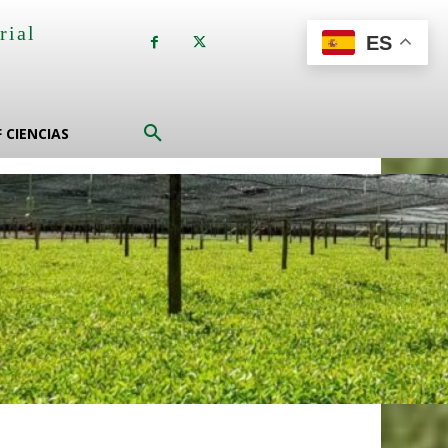
rial
ES
a
F CIENCIAS