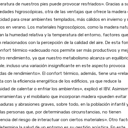
ratura de nuestros pies puede provocar resfriados». Gracias a s
edades higroscópicas, otra de las ventajas que ofrece la madera 
idad para crear ambientes templados, más cálidos en invierno y
os en verano. Los materiales higroscópicos, como la madera natu
an la humedad relativa y la temperatura del entorno, factores qu
 relacionados con la percepción de la calidad del aire. De esta fo
onfort térmico «adecuado nos permite ser más productivos y mej
ro rendimiento, ya que nuestro metabolismo alcanza un equilibri
le; incluso una variación insignificante en este aspecto provoca
das de rendimiento». El confort térmico, además, tiene una «rela
ta con la eficiencia energética de los edificios, ya que reduce la
idad de calentar o enfriar los ambientes», explicó el IBV. Asimis
erramientas y el mobiliario que incorporan madera «pueden evitar
duras y abrasiones graves, sobre todo, en la población infantil 
las personas que, por determinadas circunstancias, no tienen
encia del riesgo de interactuar con ciertos materiales». Otro fact
etermina la salud de un entorno es su gestión acústica. En este