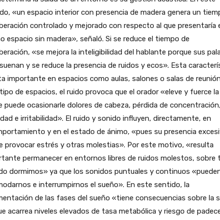
do, «un espacio interior con presencia de madera genera un tiem
beración controlado y mejorado con respecto al que presentaría 
 espacio sin madera», señaló. Si se reduce el tiempo de
beración, «se mejora la inteligibilidad del hablante porque sus pal
suenan y se reduce la presencia de ruidos y ecos». Esta caracterí
ta importante en espacios como aulas, salones o salas de reunión
tipo de espacios, el ruido provoca que el orador «eleve y fuerce la
e puede ocasionarle dolores de cabeza, pérdida de concentración
dad e irritabilidad». El ruido y sonido influyen, directamente, en
mportamiento y en el estado de ánimo, «pues su presencia exces
 provocar estrés y otras molestias». Por este motivo, «resulta
tante permanecer en entornos libres de ruidos molestos, sobre 
do dormimos» ya que los sonidos puntuales y continuos «puede
odarnos e interrumpirnos el sueño». En este sentido, la
entación de las fases del sueño «tiene consecuencias sobre la s
e acarrea niveles elevados de tasa metabólica y riesgo de padec