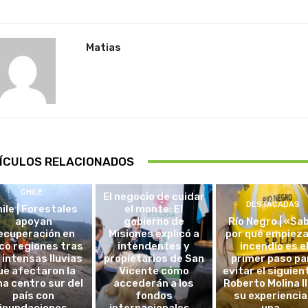
Matias
ÍCULOS RELACIONADOS
DESTACADAS
CHILE
El negocio de cuidar
DESTACADAS
ile | Forestales
el monte: El
apoyan
gobierno de
Río Negro | «Sa
ecuperación en
Misiones explicó a
por qué empieza
co regiones tras
intendentes y
incendio es e
 intensas lluvias
propietarios de San
primer paso pa
ue afectaron la
Vicente cómo
evitar el siguien
a centro sur del
accederán a los
Roberto Molina l
país con
fondos
su experiencia