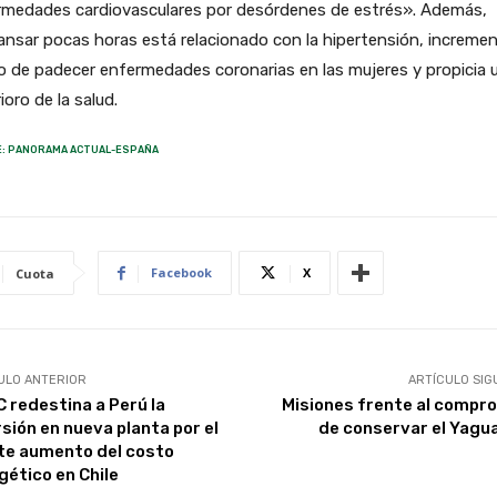
rmedades cardiovasculares por desórdenes de estrés». Además,
nsar pocas horas está relacionado con la hipertensión, incremen
o de padecer enfermedades coronarias en las mujeres y propicia 
ioro de la salud.
: PANORAMA ACTUAL-ESPAÑA
Facebook
X
Cuota
ULO ANTERIOR
ARTÍCULO SIG
 redestina a Perú la
Misiones frente al compr
rsión en nueva planta por el
de conservar el Yagu
te aumento del costo
gético en Chile