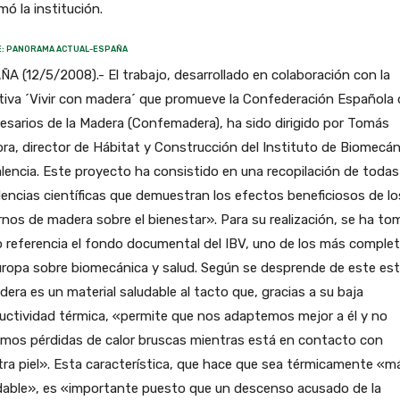
mó la institución.
: PANORAMA ACTUAL-ESPAÑA
A (12/5/2008).- El trabajo, desarrollado en colaboración con la
ativa ´Vivir con madera´ que promueve la Confederación Española 
sarios de la Madera (Confemadera), ha sido dirigido por Tomás
a, director de Hábitat y Construcción del Instituto de Biomecán
lencia. Este proyecto ha consistido en una recopilación de todas
encias científicas que demuestran los efectos beneficiosos de lo
nos de madera sobre el bienestar». Para su realización, se ha t
 referencia el fondo documental del IBV, uno de los más comple
ropa sobre biomecánica y salud. Según se desprende de este est
dera es un material saludable al tacto que, gracias a su baja
ctividad térmica, «permite que nos adaptemos mejor a él y no
amos pérdidas de calor bruscas mientras está en contacto con
ra piel». Esta característica, que hace que sea térmicamente «m
dable», es «importante puesto que un descenso acusado de la