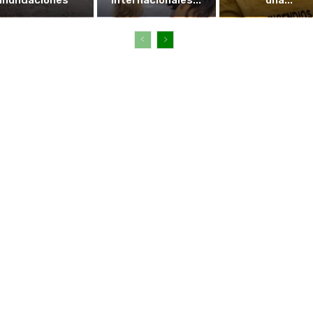
inundaciones
internacionales...
una...