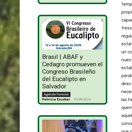
tempe
propi
capac
fresc
regul
están
un c
Brasil | ABAF y
nuest
Cedagro promueven el
estab
Congreso Brasileño
pérdi
del Eucalipto en
direc
Salvador
neces
Agenda Forestal
las h
Patricia Escobar
-
05/08/2026
quema
aquel
conci
que d