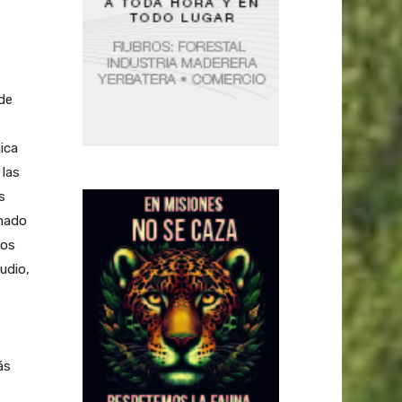
de
ica
 las
s
omado
tos
udio,
ás