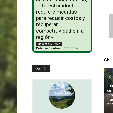
la forestoindustria
requiere medidas
para reducir costos y
recuperar
competitividad en la
región»
Madera & Mueble
Patricia Escobar
-
01/08/2026
ART
Opinión
Ch
r
cin
las
q
zon