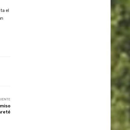
ta el
un
UIENTE
omiso
areté