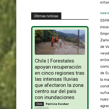
infor
FUENTE
Últimas noticias
ESPAÑ
inici
Empre
Zamor
de Va
«evid
entor
Chile | Forestales
apoyan recuperación
como
en cinco regiones tras
de Eu
las intensas lluvias
la ma
que afectaron la zona
condu
centro sur del país
sufr
con inundaciones
nuest
Patricia Escobar
-
Chile
agra
06/08/2026