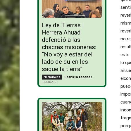
senti
rever
mismo
Ley de Tierras |
rever
Herrera Ahuad
no re
defendió a las
chacras misioneras:
resul
“No voy a estar del
este 
lado de quien les
lo qu
saque la tierra”
ansie
Patricia Escobar
-
Nacionales
elco
04/08/2026
puede
impor
cuan
incom
fragm
porqu