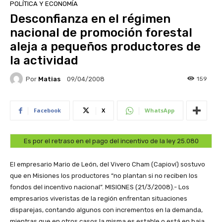
POLÍTICA Y ECONOMÍA
Desconfianza en el régimen
nacional de promoción forestal
aleja a pequeños productores de
la actividad
Por
Matias
159
09/04/2008
Facebook
X
WhatsApp
Es por el retraso en el pago del incentivo de la ley 25.080
El empresario Mario de León, del Vivero Cham (Capioví) sostuvo
que en Misiones los productores “no plantan si no reciben los
fondos del incentivo nacional”.
MISIONES (21/3/2008).- Los
empresarios viveristas de la región enfrentan situaciones
disparejas, contando algunos con incrementos en la demanda,
mientras que en otros casos la misma es estable o está en baja.