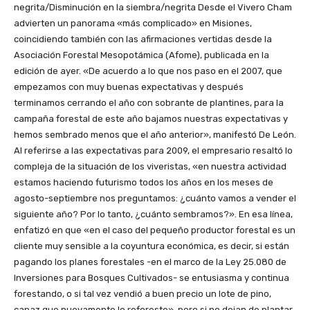
negrita/Disminución en la siembra/negrita Desde el Vivero Cham
advierten un panorama «más complicado» en Misiones,
coincidiendo también con las afirmaciones vertidas desde la
Asociación Forestal Mesopotámica (Afome), publicada en la
edición de ayer. «De acuerdo a lo que nos paso en el 2007, que
empezamos con muy buenas expectativas y después
terminamos cerrando el año con sobrante de plantines, para la
campaña forestal de este año bajamos nuestras expectativas y
hemos sembrado menos que el año anterior», manifestó De León.
Al referirse a las expectativas para 2009, el empresario resaltó lo
compleja de la situación de los viveristas, «en nuestra actividad
estamos haciendo futurismo todos los años en los meses de
agosto-septiembre nos preguntamos: ¿cuánto vamos a vender el
siguiente año? Por lo tanto, ¿cuánto sembramos?». En esa línea,
enfatizó en que «en el caso del pequeño productor forestal es un
cliente muy sensible a la coyuntura económica, es decir, si están
pagando los planes forestales -en el marco de la Ley 25.080 de
Inversiones para Bosques Cultivados- se entusiasma y continua
forestando, o si tal vez vendió a buen precio un lote de pino,
capaz que nuevamente lo reforeste», pero si no dejan de plantar,