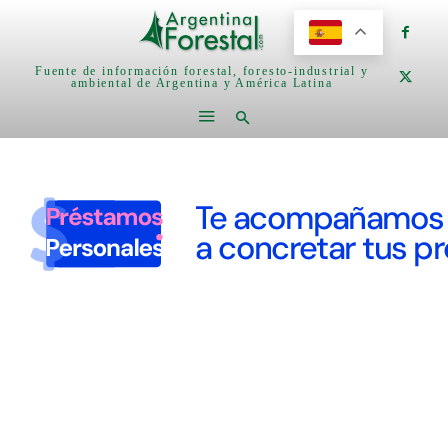
Fuente de información forestal, foresto-industrial y
ambiental de Argentina y América Latina