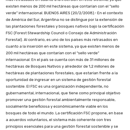
existen menos de 200 mil hectáreas que contarían con el “sello
verde” internacional.
BUENOS AIRES (20/2/2008).- En el contexto de América del Sur, Argentina no se distingue por la extensión de las plantaciones forestales y bosques nativos bajo la certificación FSC (Forest Stewardship Council o Consejo de Administración Forestal). Al contrario, es uno de los países más retrasados en cuanto a la inserción en este sistema, ya que existen menos de 200 mil hectáreas que contarían con el “sello verde” internacional. En el país se cuenta con más de 31 millones de hectáreas de Bosques Nativos y alrededor de 1,2 millones de hectáreas de plantaciones forestales, que estarían frente a la oportunidad de ingresar en un sistema de gestión forestal sostenible. El FSC es una organización independiente, no gubernamental, internacional, que tiene como principal objetivo promover una gestión forestal ambientalmente responsable, socialmente beneficiosa y económicamente viable en los bosques de todo el mundo. La certificación FSC propone, en base a acuerdos voluntarios, el sistema más coherente con tres principios esenciales para una gestión forestal sostenible y se rige bajo sobre la base de lo acordado internacionalmente en los “Principios y Criterios” y en las “Guías del FSC para Certificadores”. A la fecha, el FSC es prácticamente la única organización internacional, que tiene un sistema respetado y una etiqueta de producto reconocida en el mercado para promover el manejo responsable de los bosques del mundo. Sin embargo, su inserción en toda Latinoamérica al sistema es lenta y en Argentina, además, se presentan algunas debilidades, lo que genera incertidumbre en relación al cumplimiento de los objetivos y ante la ausencia de políticas activas del FSC que faciliten el proceso de obtención del sello para quienes realmente cumplen con los estándares exigidos por FSC. negrita/Demanda insatisfecha/negrita La demanda de productos forestales certificados sigue siendo prácticamente una exclusividad de los países denominados del primer mundo, que tienen una conciencia ambiental más desarrollada del poder de compra en las actuales generaciones, y que sin duda será superior en las venideras. Pese a ello, en la actualidad no encuentran oferta suficiente para complacer este mercado, aseguró a ArgentinaForestal.com el Manager of Resource Group de la firma americana The Magellan Group, Ltd., Guido Meza. El especialista sostuvo que en la actualidad la oferta de estos productos es limitada, dado que la mayor parte de los millones de metros cúbicos de productos forestales no tiene una inscripción ante un organismo que certifique que todo el proceso productivo de las masas boscosas de las cuales provienen tenga en cuenta los cuidados medioambientales para su logro. Para Meza, esta demanda insatisfecha “es una oportunidad para las empresas que ya optaron por esta forma de producción, incluso que ya tienen esta forma de vida empresarial para lograr sus productos, pero que sólo les falta el paso de certificar”. negrita/Debilidades del FSC en Argentina/negrita Ante la realidad de que el mercado internacional demanda “productos certificados”, hay quienes sostienen que “es un buen momento para que Argentina, tras el gran paso que se ha dado con la Ley de Presupuestos Mínimos para la Protección de Bosques Nativos, se avance en un “sello verde nacional” que incorpore a aquellos propietarios y productores que realicen un manejo forestal sostenible, ya que muchas veces el sistema del FSC no atiende la realidad local o no adecua sus estándares a la misma. Y esto no quita que existan proyectos con las mejores prácticas ambientales y bajo un buen manejo forestal, donde no hay diferencias entre los productos certificados FSC con aquellos que no lo están”, aseguran. “El objetivo es avanzar hacia una gestión sostenible de los bosques”, remarcan. Por otra parte, también se sostiene que una alternativa nacional sería que el FSC pudiera desempeñar un rol “menos burocrático” sobre estas iniciativas, ya que el objetivo fundamental es identificar y sumar voluntarios que cumplan con los principios y criterios del sistema. El punto es que, en primer lugar, para lograr adecuar el sistema de certificación FSC a la realidad nacional, Argentina tendría que tener una voz ante el FSC Internacional, y desde el año 2006 no lo tiene. Si bien se mantiene el grupo de trabajo de la iniciativa nacional (integrado por 15 o más personas), desde el alejamiento de Javier Corcuera, ex presidente de la Fundación Vida Silvestre Argentina, a la fecha aún no se nombró en forma oficial un nuevo representante. Corcuera había iniciado un trabajo de campo para establecer un estándar nacional del FSC para plantaciones forestales, que se realizó por medio de audiencias públicas en todo el país a través de la coordinación de Pablo Yapura. Ante la organización internacional no pueden existir entidades representantes sino “personas”. Es así que, por ejemplo, tanto la FVSA y Greempeace están comprometidas con FSC y promueven esta herramienta como el camino hacia el manejo sustentable de los bosques; pero es una debilidad que Argentina no cuente con representante ante el FSC. Pero…¿cuál es el interés del FSC con los países del Sur?¿Cuáles son los objetivos, que metas y proyecciones que apuntan para lograr para sumar voluntarios a este sistema?¿Les interesa certificar plantaciones forestales? subtitulo/Proponen cambios en el FSC/subtitulo En el marco de los talleres que se realizan del FSC, entre los que participan anualmente los representantes de América del Sur (del Centro Internacional, Iniciativas Nacionales, Empresas Certificadoras, Miembros de las 3 Cámaras, Grupos de Trabajo, etc.) surgieron oportunamente cuestionamientos y propuestas para establecer estrategias que permitan replantear cambios en el proceso para corregir los problemas de la certificación forestal y alcanzar los objetivos que plantean para Certificación FSC. En resumen, detallamos algunas de las reflexiones y propuestas planteadas ante el directorio internacional para su discusión: negrita/*El FSC debería empezar a cumplir con su misión en los países del Sur:/negrita un paso sería el que logre el fortalecimiento de las alianzas estratégicas y de la presión sobre las autoridades gubernamentales, sector privado, ONGs regionales. La unión a estas organizaciones sería una demostración en sus intentos de mejorar la gestión forestal mundial, y un canal para “bajar el mensaje” a nivel local. También sería un canal para sensibilizar e influenciar a los gobiernos, de manera de convencerlos de adoptar la certificación como parte integral de una gestión forestal normal. Por otra parte, una marcada necesidad del sistema es lograr avanzar hacia una mayor presencia del FSC en los países del Sur, de manera de lograr una mayor participación del SUR en el FSC. De esta manera, se podría pensar en consolidar el sistema, pero por el momento, en el caso de las empresas que quieran certificar, necesitan confiar en el sistema, saber si el FSC tiene una visión clara de lo que quiere lograr, y para ello debe establecer objetivos respecto al número de hectáreas certificadas en los bosques cultivados y nativos que pretende lograr. Hace falta un proceso de descentralización, y la creación de puestos para que los Coordinadores Regionales puedan dar un paso positivo en este sentido. En Latinoamérica se plantea que “el FSC debería centrarse más en la promoción y en el apoyo de las iniciativas nacionales, descentralizando en parte las acciones, además de promocionar nuevas entidades certificadoras con sede en los países del Sur”. negrita/*Mejorar la comunicación:/negrita existe una necesidad de una estrategia comunicativa eficaz que pueda difundir el mensaje que tiene el FSC sobre los beneficios que puede traer la certificación, para así aumentar la conciencia pública acerca del tema, sobre todo en zonas rurales, en colegios, entre los tomadores de decisiones, y en el sector privado. Al mismo tiempo, habrá que crear un compendio mundial de consumidores de productos forestales certificados, para complementar la información sobre los proveedores de los productos, y habrá que lograr que esta información sea accesible en todos los países. Hoy se presenta hasta una competencia desleal, un productor a pequeña escala no accede fácilmente a la certificación, mientras que los comerciantes del Norte venden los mismos muebles con suma facilidad. Se considera que el FSC debería trabajar para facilitar a los productores a pequeña escala las mismas oportunidades. Por otra parte, también debería definir si las plantaciones forestales a gran escala –que abastecen a plantas celulosas- ingresan o no al sistema, ya que en principio permiten el inicio del proceso –con los costos y expectativas que todo ello genera- para después congelar la decisión, no por razones técnicas desde el punto de vista ambiental, social o económico, sino por burocracias del sistema y factores de índole políticas promovidas por otros intereses, como sucede en la actualidad en algunos procesos de certificación FSC en Brasil (Caso Veracel). negrita/*Bajar los costos:/negrita la salida hacia simplificación del proceso de certificación traería una disminución de los gastos y un aumento de los beneficios. El FSC no está haciendo lo que podría en las zonas rurales; es decir, simplificar el proceso de la certificación y reducir su costo a un nivel accesible. El FSC tendría que desarrollar un sistema más eficaz de controles sobre los costos del proceso de certificación. El precio de ésta deberá ser accesible, para así atraer a un buen número de nuevos solicitantes, ya que hasta ahora el costo desorbitado de la certificación ha excluido a muchos aspirantes potenciales. Una alternativas, podría ser la financiación estatal, como una manera de pagar el costo del proceso evaluativo de la certificación. Se podría establecer uno o más fondos para la evaluación, los cuales podrían ser administrados por varios organismos financiadores. Éstos también podría