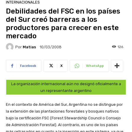
INTERNACIONALES
Debilidades del FSC en los países
del Sur creó barreras a los
productores para crecer en este
mercado
Por
Matias
126
10/03/2008
Facebook
X
WhatsApp
La organización internacional aún no designó oficialmente a
un representante argentino
En el contexto de América del Sur, Argentina no se distingue por
la extensión de las plantaciones forestales y bosques nativos
bajo la certificación FSC (Forest Stewardship Council o Consejo
de Administración Forestal). Al contrario, es uno de los países
más retrasados en cuanto a la inserción en este sistema, ya que