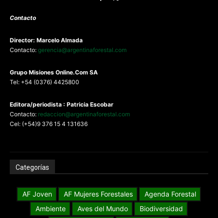
Contacto
Director: Marcelo Almada
Contacto:
gerencia@argentinaforestal.com
G
rupo Misiones
Online.Com
SA
Tel: +54 (0376) 4425800
Editora/periodista : Patricia Escobar
Contacto:
redaccion@argentinaforestal.com
Cel: (+54)9 376 15 4 131636
Categorías
AF Joven
AF Mujeres Forestales
Agenda Forestal
Ambiente
Aves del Mundo
Biodiversidad