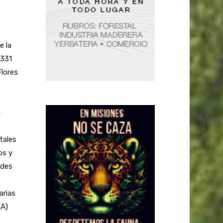
e la
6331
lores
a
tales
os y
ades
arias
AA)