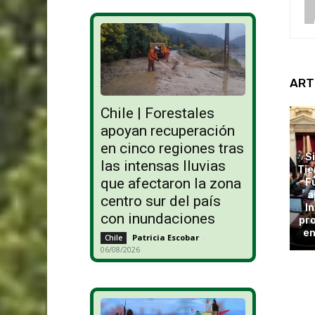
ART
Chile | Forestales
apoyan recuperación
en cinco regiones tras
S
las intensas lluvias
Tie
que afectaron la zona
F
a
centro sur del país
In
con inundaciones
pro
en
Patricia Escobar
-
Chile
06/08/2026