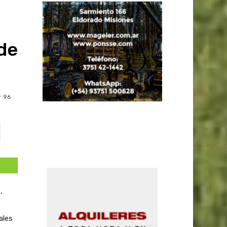
 de
96
,
ales