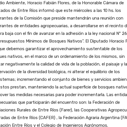
io Ambiente, Horacio Fabián Flores, de la Honorable Cámara de
ados de Entre Ríos informó que este miércoles a las 10 hs. los
grantes de la Comisión que preside mantendrán una reunión con
rantes de entidades agropecuarias, a desarrollarse en el recinto d
a baja con el fin de avanzar en la adhesión a la ley nacional Nº 2
resupuestos Mínimos de Bosques Nativos”. El Diputado Horacio F
que debemos garantizar el aprovechamiento sustentable de los
es nativos, en el marco de un ordenamiento de los mismos, sin
ar negativamente la calidad de vida de la población, el paisaje y l
rvación de la diversidad biológica, ni alterar el equilibrio de los
stemas; incrementando el conjunto de bienes y servicios ambien
stos prestan, manteniendo la actual superficie de bosques nativ
ver las medidas necesarias para poder incrementarla. Las entid
ecuarias que participarán del encuentro son: la Federación de
aciones Rurales de Entre Ríos (Farer), las Cooperativas Agropecu
adas de Entre Ríos (CAFER) , la Federación Agraria Argentina (F
ación Entre Ríos y el Colegio de Ingenieros Agrónomos.