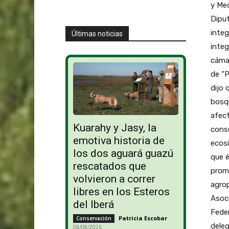
y Med
Diput
inte
Últimas noticias
integ
cámar
de “P
dijo 
bosqu
afect
Kuarahy y Jasy, la
conse
emotiva historia de
ecosi
los dos aguará guazú
que é
rescatados que
promo
volvieron a correr
agrop
libres en los Esteros
Asoci
del Iberá
Feder
Patricia Escobar
-
Conservación
deleg
08/08/2026