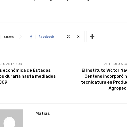
Facebook
X
Cuota
ULO ANTERIOR
ARTÍCULO SIG
is económica de Estados
El Instituto Víctor Na
os duraría hasta mediados
Centeno incorporó 
009
tecnicatura en Produ
Agropec
Matias