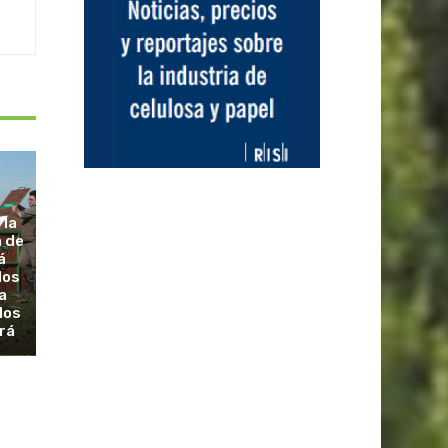
 la
a de
á
dos
a
los
rá