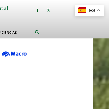
rial
ES
a
F CIENCIAS