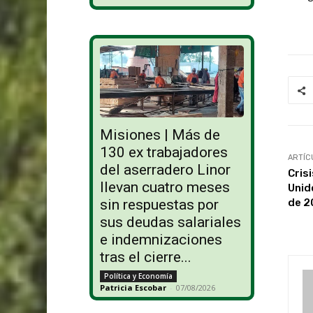
Misiones | Más de
130 ex trabajadores
ARTÍC
del aserradero Linor
Cris
llevan cuatro meses
Unid
de 2
sin respuestas por
sus deudas salariales
e indemnizaciones
tras el cierre...
Política y Economía
Patricia Escobar
-
07/08/2026