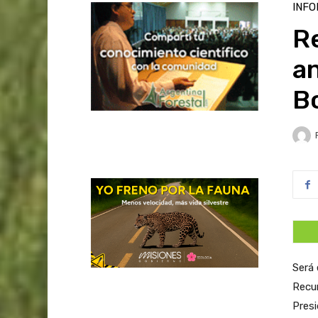
INFO
R
an
B
Será 
Recu
Presi