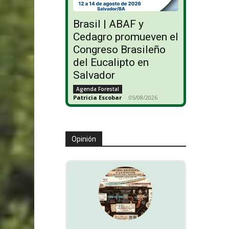
Brasil | ABAF y
Cedagro promueven el
Congreso Brasileño
del Eucalipto en
Salvador
Agenda Forestal
Patricia Escobar
-
05/08/2026
Opinión