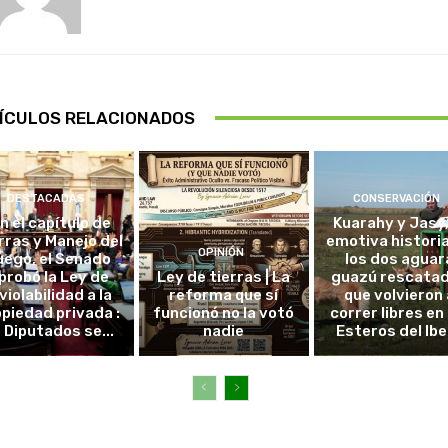
ÍCULOS RELACIONADOS
DESTACADAS
CONSERVACIÓN
in el capítulo de
Kuarahy y Jasy,
rras y Manejo del
emotiva histori
OPINIÓN
uego, el Senado
los dos aguar
probó la Ley de
Ley de tierras | La
guazú rescata
violabilidad a la
reforma que sí
que volvieron 
piedad privada :
funcionó no la votó
correr libres en 
 Diputados se...
nadie
Esteros del Ibe