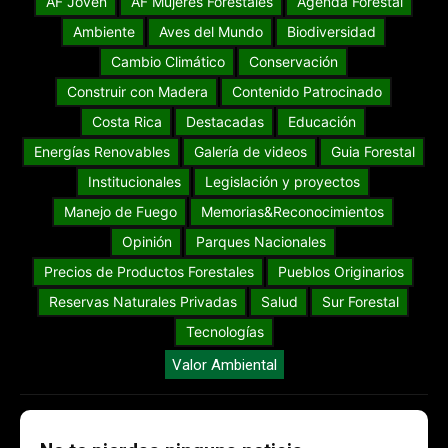
AF Joven
AF Mujeres Forestales
Agenda Forestal
Ambiente
Aves del Mundo
Biodiversidad
Cambio Climático
Conservación
Construir con Madera
Contenido Patrocinado
Costa Rica
Destacadas
Educación
Energías Renovables
Galería de videos
Guia Forestal
Institucionales
Legislación y proyectos
Manejo de Fuego
Memorias&Reconocimientos
Opinión
Parques Nacionales
Precios de Productos Forestales
Pueblos Originarios
Reservas Naturales Privadas
Salud
Sur Forestal
Tecnologías
Valor Ambiental