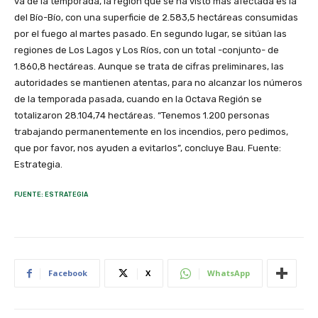
va de la temporada, la región que se ha visto más afectada es la
del Bío-Bío, con una superficie de 2.583,5 hectáreas consumidas
por el fuego al martes pasado. En segundo lugar, se sitúan las
regiones de Los Lagos y Los Ríos, con un total -conjunto- de
1.860,8 hectáreas. Aunque se trata de cifras preliminares, las
autoridades se mantienen atentas, para no alcanzar los números
de la temporada pasada, cuando en la Octava Región se
totalizaron 28.104,74 hectáreas. “Tenemos 1.200 personas
trabajando permanentemente en los incendios, pero pedimos,
que por favor, nos ayuden a evitarlos”, concluye Bau. Fuente:
Estrategia.
FUENTE: ESTRATEGIA
Facebook
X
WhatsApp