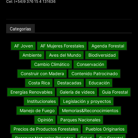
Cel: (+54)9 376 15 4 131636
Categorías
AF Joven
AF Mujeres Forestales
Agenda Forestal
Ambiente
Aves del Mundo
Biodiversidad
Cambio Climático
Conservación
Construir con Madera
Contenido Patrocinado
Costa Rica
Destacadas
Educación
Energías Renovables
Galería de videos
Guia Forestal
Institucionales
Legislación y proyectos
Manejo de Fuego
Memorias&Reconocimientos
Opinión
Parques Nacionales
Precios de Productos Forestales
Pueblos Originarios