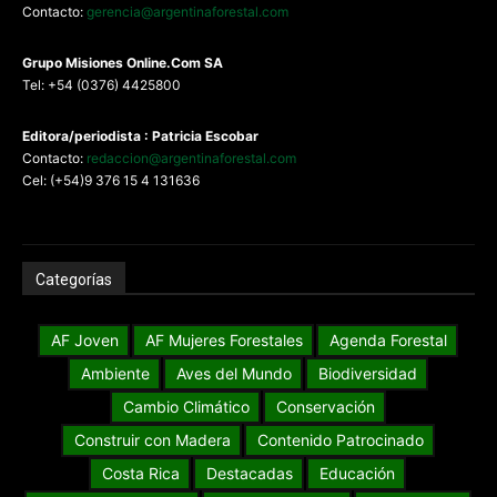
Contacto:
gerencia@argentinaforestal.com
G
rupo Misiones
Online.Com
SA
Tel: +54 (0376) 4425800
Editora/periodista : Patricia Escobar
Contacto:
redaccion@argentinaforestal.com
Cel: (+54)9 376 15 4 131636
Categorías
AF Joven
AF Mujeres Forestales
Agenda Forestal
Ambiente
Aves del Mundo
Biodiversidad
Cambio Climático
Conservación
Construir con Madera
Contenido Patrocinado
Costa Rica
Destacadas
Educación