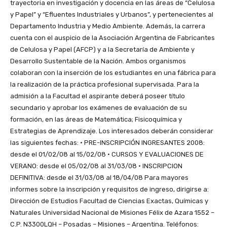
trayectoria en investigación y docencia en las áreas de “Celulosa
y Papel” y “Efluentes Industriales y Urbanos”, y pertenecientes al
Departamento Industria y Medio Ambiente. Además, la carrera
cuenta con el auspicio de la Asociación Argentina de Fabricantes
de Celulosa y Papel (AFCP) y a la Secretaría de Ambiente y
Desarrollo Sustentable de la Nación. Ambos organismos
colaboran con la inserción de los estudiantes en una fábrica para
la realización de la práctica profesional supervisada. Para la
admisión a la Facultad el aspirante deberá poseer título
secundario y aprobar los exámenes de evaluación de su
formación, en las áreas de Matemática; Fisicoquímica y
Estrategias de Aprendizaje. Los interesados deberán considerar
las siguientes fechas: • PRE-INSCRIPCIÓN INGRESANTES 2008:
desde el 01/02/08 al 15/02/08 • CURSOS Y EVALUACIONES DE
VERANO: desde el 05/02/08 al 31/03/08 • INSCRIPCION
DEFINITIVA: desde el 31/03/08 al 18/04/08 Para mayores
informes sobre la inscripción y requisitos de ingreso, dirigirse a:
Dirección de Estudios Facultad de Ciencias Exactas, Químicas y
Naturales Universidad Nacional de Misiones Félix de Azara 1552 –
C.P. N3300LQH – Posadas – Misiones – Argentina. Teléfonos: