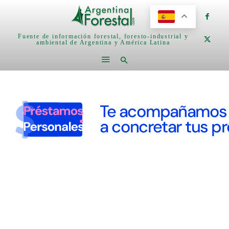
Fuente de información forestal, foresto-industrial y
ambiental de Argentina y América Latina