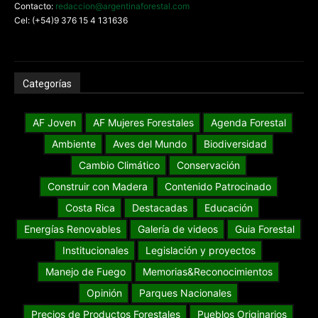
Contacto:
redaccion@argentinaforestal.com
Cel: (+54)9 376 15 4 131636
Categorías
AF Joven
AF Mujeres Forestales
Agenda Forestal
Ambiente
Aves del Mundo
Biodiversidad
Cambio Climático
Conservación
Construir con Madera
Contenido Patrocinado
Costa Rica
Destacadas
Educación
Energías Renovables
Galería de videos
Guia Forestal
Institucionales
Legislación y proyectos
Manejo de Fuego
Memorias&Reconocimientos
Opinión
Parques Nacionales
Precios de Productos Forestales
Pueblos Originarios