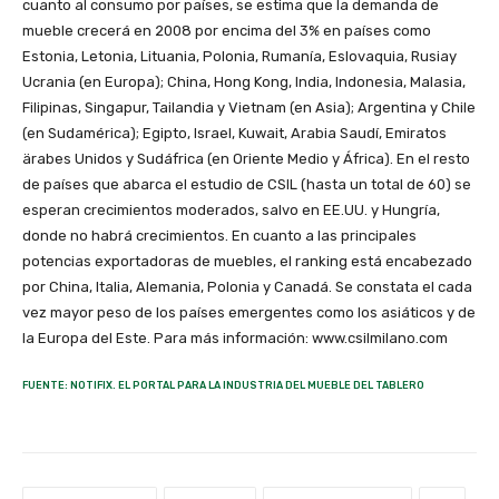
cuanto al consumo por países, se estima que la demanda de
mueble crecerá en 2008 por encima del 3% en países como
Estonia, Letonia, Lituania, Polonia, Rumanía, Eslovaquia, Rusiay
Ucrania (en Europa); China, Hong Kong, India, Indonesia, Malasia,
Filipinas, Singapur, Tailandia y Vietnam (en Asia); Argentina y Chile
(en Sudamérica); Egipto, Israel, Kuwait, Arabia Saudí, Emiratos
ärabes Unidos y Sudáfrica (en Oriente Medio y África). En el resto
de países que abarca el estudio de CSIL (hasta un total de 60) se
esperan crecimientos moderados, salvo en EE.UU. y Hungría,
donde no habrá crecimientos. En cuanto a las principales
potencias exportadoras de muebles, el ranking está encabezado
por China, Italia, Alemania, Polonia y Canadá. Se constata el cada
vez mayor peso de los países emergentes como los asiáticos y de
la Europa del Este. Para más información: www.csilmilano.com
FUENTE: NOTIFIX. EL PORTAL PARA LA INDUSTRIA DEL MUEBLE DEL TABLERO