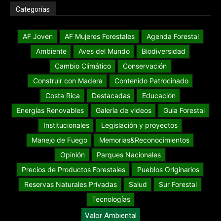
Categorías
AF Joven
AF Mujeres Forestales
Agenda Forestal
Ambiente
Aves del Mundo
Biodiversidad
Cambio Climático
Conservación
Construir con Madera
Contenido Patrocinado
Costa Rica
Destacadas
Educación
Energías Renovables
Galería de videos
Guia Forestal
Institucionales
Legislación y proyectos
Manejo de Fuego
Memorias&Reconocimientos
Opinión
Parques Nacionales
Precios de Productos Forestales
Pueblos Originarios
Reservas Naturales Privadas
Salud
Sur Forestal
Tecnologías
Valor Ambiental