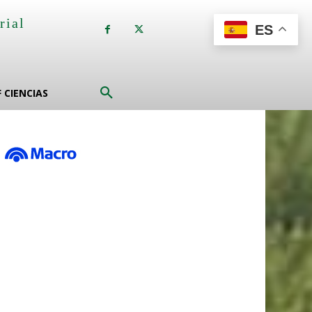
rial
ES
a
F CIENCIAS