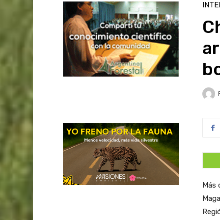
INTE
Ch
ar
b
Más d
Magal
Regió