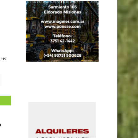
119
a