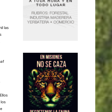
l las
s
.
naf
a
Ellos
 los
ue