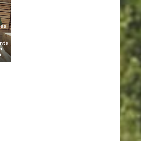
ras
ante
n
o