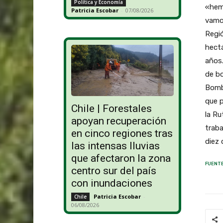
Política y Economía
«hemo
Patricia Escobar
-
07/08/2026
vamos
Regió
hectá
años.
de b
Bombe
que p
Chile | Forestales
la Ru
apoyan recuperación
traba
en cinco regiones tras
diez 
las intensas lluvias
que afectaron la zona
FUENTE
centro sur del país
con inundaciones
Patricia Escobar
-
Chile
06/08/2026