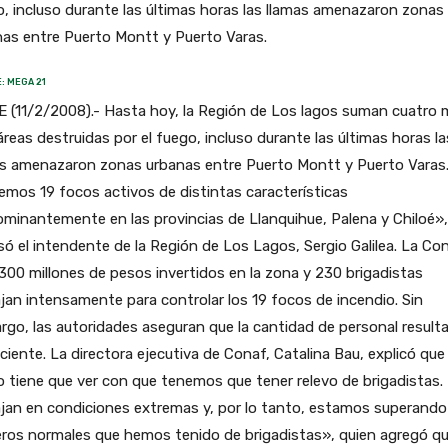
, incluso durante las últimas horas las llamas amenazaron zonas
as entre Puerto Montt y Puerto Varas.
: MEGA 21
 (11/2/2008).- Hasta hoy, la Región de Los lagos suman cuatro mi
reas destruidas por el fuego, incluso durante las últimas horas la
as amenazaron zonas urbanas entre Puerto Montt y Puerto Varas
mos 19 focos activos de distintas características
minantemente en las provincias de Llanquihue, Palena y Chiloé»,
só el intendente de la Región de Los Lagos, Sergio Galilea. La Co
 300 millones de pesos invertidos en la zona y 230 brigadistas
jan intensamente para controlar los 19 focos de incendio. Sin
go, las autoridades aseguran que la cantidad de personal result
iciente. La directora ejecutiva de Conaf, Catalina Bau, explicó que
 tiene que ver con que tenemos que tener relevo de brigadistas. 
jan en condiciones extremas y, por lo tanto, estamos superando
ros normales que hemos tenido de brigadistas», quien agregó q