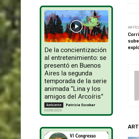
ARTÍC
Corr
sube
expl
De la concientización
al entretenimiento: se
presentó en Buenos
Aires la segunda
temporada de la serie
animada “Lina y los
amigos del Arcoíris”
Patricia Escobar
-
Ambiente
06/08/2026
ART