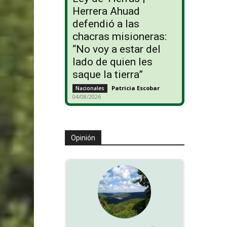
Herrera Ahuad
defendió a las
chacras misioneras:
“No voy a estar del
lado de quien les
saque la tierra”
Patricia Escobar
-
Nacionales
04/08/2026
Opinión