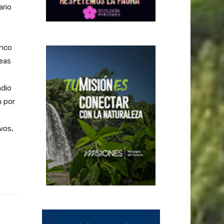
ario
inco
reas
ndio
n por
vos,