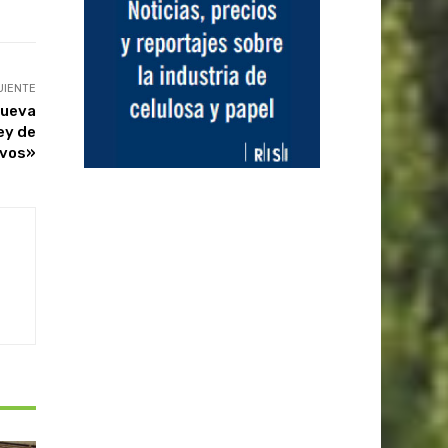
UIENTE
nueva
ey de
ivos»