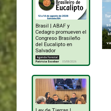
Tur
so
Brasil | ABAF y
‘
Cedagro promueven el
b
Congreso Brasileño
va
del Eucalipto en
Salvador
Agenda Forestal
Patricia Escobar
-
05/08/2026
Ley de Tierras |