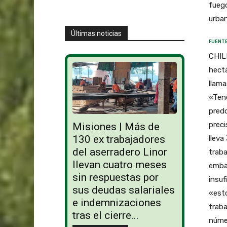
fuego
urban
Últimas noticias
FUENTE
CHILE
hectá
llam
«Tene
predo
preci
Misiones | Más de
130 ex trabajadores
lleva
del aserradero Linor
traba
llevan cuatro meses
embar
sin respuestas por
insuf
sus deudas salariales
«esto
e indemnizaciones
traba
tras el cierre...
núme