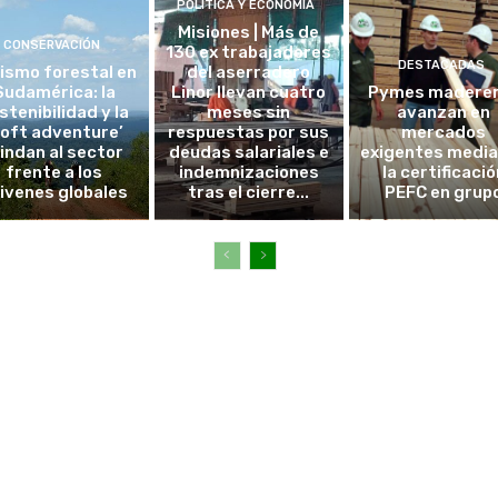
POLÍTICA Y ECONOMÍA
Misiones | Más de
CONSERVACIÓN
130 ex trabajadores
DESTACADAS
ismo forestal en
del aserradero
Sudamérica: la
Linor llevan cuatro
Pymes madere
stenibilidad y la
meses sin
avanzan en
soft adventure’
respuestas por sus
mercados
lindan al sector
deudas salariales e
exigentes medi
frente a los
indemnizaciones
la certificació
ivenes globales
tras el cierre...
PEFC en grup