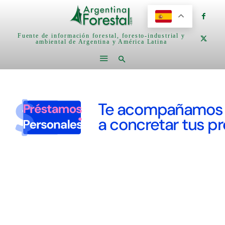
Fuente de información forestal, foresto-industrial y
ambiental de Argentina y América Latina