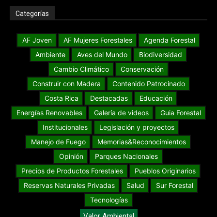
Categorías
AF Joven
AF Mujeres Forestales
Agenda Forestal
Ambiente
Aves del Mundo
Biodiversidad
Cambio Climático
Conservación
Construir con Madera
Contenido Patrocinado
Costa Rica
Destacadas
Educación
Energías Renovables
Galería de videos
Guia Forestal
Institucionales
Legislación y proyectos
Manejo de Fuego
Memorias&Reconocimientos
Opinión
Parques Nacionales
Precios de Productos Forestales
Pueblos Originarios
Reservas Naturales Privadas
Salud
Sur Forestal
Tecnologías
Valor Ambiental