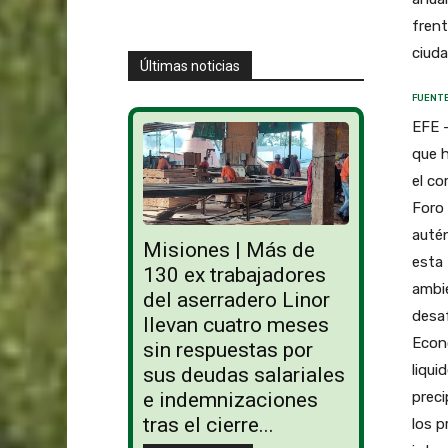
frent
ciuda
Últimas noticias
FUENTE
EFE –
que h
el co
Foro 
autén
Misiones | Más de
esta 
130 ex trabajadores
ambie
del aserradero Linor
desaf
llevan cuatro meses
Econó
sin respuestas por
liqui
sus deudas salariales
preci
e indemnizaciones
tras el cierre...
los p