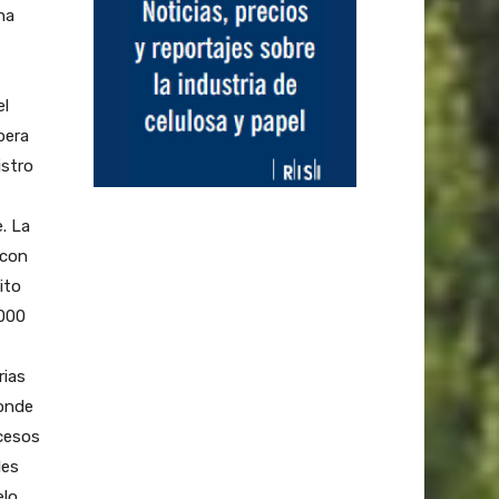
na
el
pera
istro
. La
 con
ito
.000
rias
donde
ccesos
les
elo