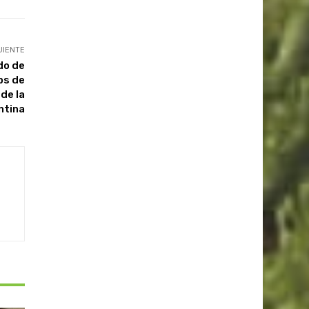
UIENTE
do de
ps de
de la
ntina