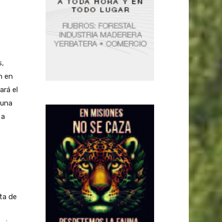
s,
n en
ará el
 una
 a
ta de