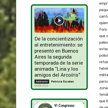
empr
peque
canta
quien
Foro 
que c
De la concientización
pales
al entretenimiento: se
estac
presentó en Buenos
polic
Aires la segunda
refue
temporada de la serie
animada “Lina y los
helvé
amigos del Arcoíris”
milit
perso
Patricia Escobar
-
Ambiente
06/08/2026
zona
tendr
que l
de id