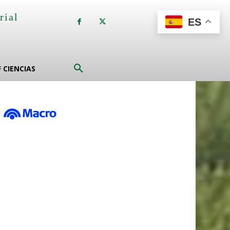
rial
ES
a
F CIENCIAS