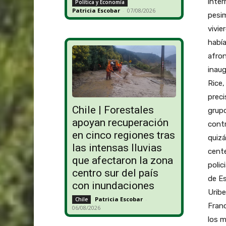
inter
Política y Economía
Patricia Escobar
-
07/08/2026
pesim
vivie
había
afron
inaug
Rice,
preci
Chile | Forestales
grupo
apoyan recuperación
contr
en cinco regiones tras
quizá
las intensas lluvias
cente
que afectaron la zona
polic
centro sur del país
de Es
con inundaciones
Uribe
Patricia Escobar
-
Chile
Franc
06/08/2026
los m