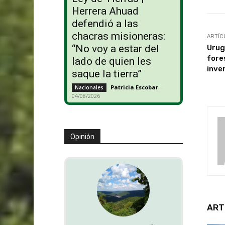
Herrera Ahuad
defendió a las
chacras misioneras:
ARTÍC
“No voy a estar del
Urug
fore
lado de quien les
inve
saque la tierra”
Patricia Escobar
-
Nacionales
04/08/2026
Opinión
ART