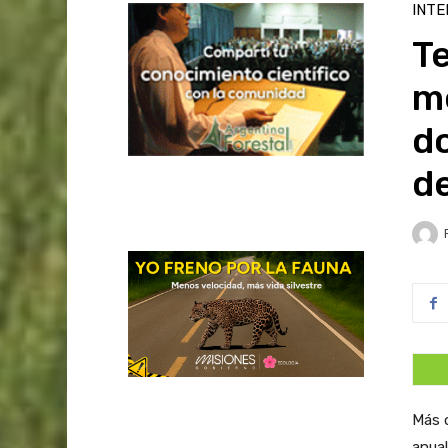
INTE
T
m
d
d
Más d
anual