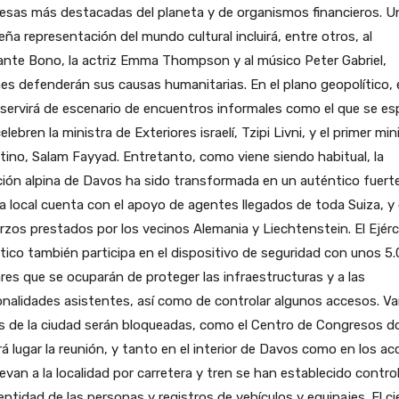
esas más destacadas del planeta y de organismos financieros. U
ña representación del mundo cultural incluirá, entre otros, al
nte Bono, la actriz Emma Thompson y al músico Peter Gabriel,
es defenderán sus causas humanitarias. En el plano geopolítico, 
servirá de escenario de encuentros informales como el que se es
elebren la ministra de Exteriores israelí, Tzipi Livni, y el primer min
tino, Salam Fayyad. Entretanto, como viene siendo habitual, la
ión alpina de Davos ha sido transformada en un auténtico fuerte
ía local cuenta con el apoyo de agentes llegados de toda Suiza, y
rzos prestados por los vecinos Alemania y Liechtenstein. El Ejérc
tico también participa en el dispositivo de seguridad con unos 5
ares que se ocuparán de proteger las infraestructuras y a las
nalidades asistentes, así como de controlar algunos accesos. Va
s de la ciudad serán bloqueadas, como el Centro de Congresos 
á lugar la reunión, y tanto en el interior de Davos como en los a
levan a la localidad por carretera y tren se han establecido contro
entidad de las personas y registros de vehículos y equipajes. El ci