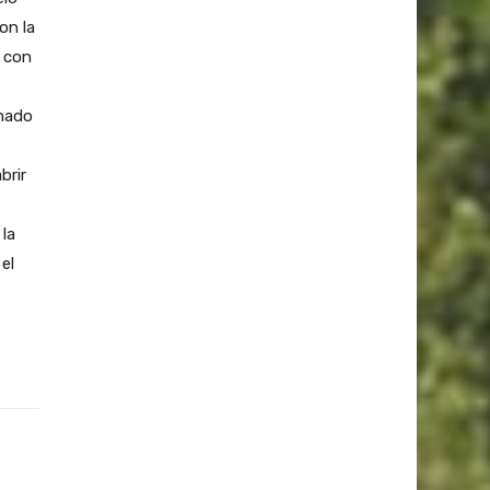
on la
» con
rmado
brir
 la
el