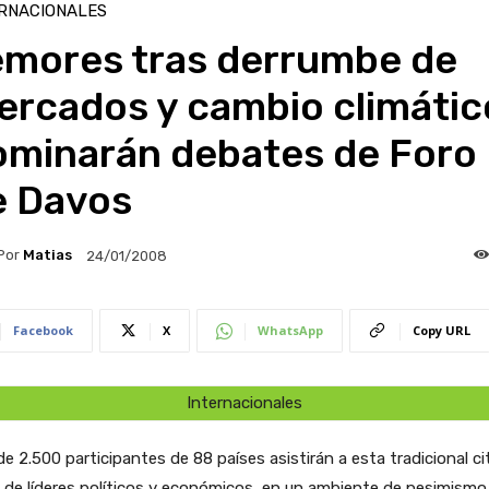
RNACIONALES
emores tras derrumbe de
ercados y cambio climátic
ominarán debates de Foro
e Davos
Por
Matias
24/01/2008
Facebook
X
WhatsApp
Copy URL
Internacionales
e 2.500 participantes de 88 países asistirán a esta tradicional ci
 de líderes políticos y económicos, en un ambiente de pesimismo