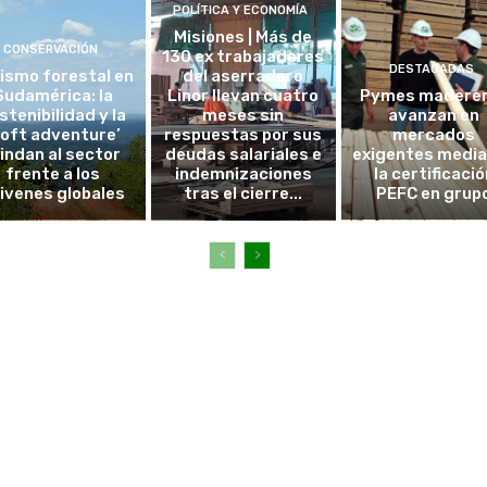
POLÍTICA Y ECONOMÍA
Misiones | Más de
CONSERVACIÓN
130 ex trabajadores
DESTACADAS
ismo forestal en
del aserradero
Sudamérica: la
Linor llevan cuatro
Pymes madere
stenibilidad y la
meses sin
avanzan en
soft adventure’
respuestas por sus
mercados
lindan al sector
deudas salariales e
exigentes medi
frente a los
indemnizaciones
la certificació
ivenes globales
tras el cierre...
PEFC en grup