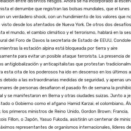
relación entre distintos riesgos. Ahora se ha incorporado al escen
ista el derrumbe que registran las bolsas mundiales, que el lunes
ron un verdadero shock, con un hundimiento de los valores que n
 visto desde los atentados de Nueva York. De otros dos desafío
ta el mundo, el cambio climático y el terrorismo, hablará en la se
ural del Foro de Davos la secretaria de Estado de EEUU, Condol
 mientras la estación alpina está bloqueada por tierra y aire
samente para evitar un posible ataque terrorista. La presencia de
s antiglobalización y anticapitalistas que protestan tradicional
a esta cita de los poderosos ha ido en descenso en los últimos 
s debido a las extraordinarias medidas de seguridad, y apenas u
nares de personas desafiaron el pasado fin de semana la prohibi
ial y se manifestaron en Berna y otras ciudades suizas. Junto a j
tado o Gobierno como el afgano Hamid Karzai; el colombiano, Ál
; los primeros ministros de Reino Unido, Gordon Brown; Francia,
ois Fillon, o Japón, Yasuo Fukoda, asistirán un centenar de minis
áximos representantes de organismos internacionales, líderes de