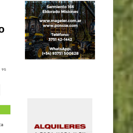
o
95
ta