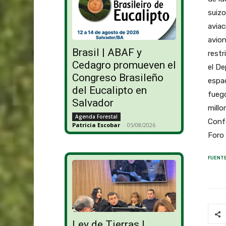
suizo
aviac
avion
Brasil | ABAF y
restr
Cedagro promueven el
el De
Congreso Brasileño
espac
del Eucalipto en
fuego
Salvador
millo
Agenda Forestal
Confe
Patricia Escobar
-
05/08/2026
Foro 
FUENTE
Ley de Tierras |