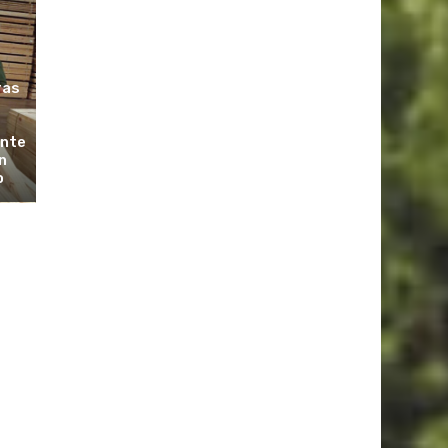
ras
ante
n
o