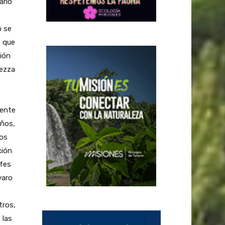
ario
o se
s que
sión
eezza
mente
años,
nos
ción
efes
varo
tros,
 las