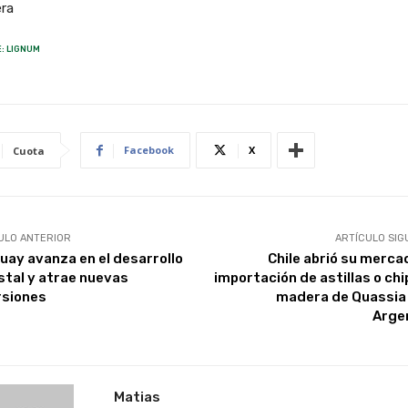
era
: LIGNUM
Facebook
X
Cuota
ULO ANTERIOR
ARTÍCULO SIG
uay avanza en el desarrollo
Chile abrió su merca
stal y atrae nuevas
importación de astillas o chi
rsiones
madera de Quassia 
Arge
Matias