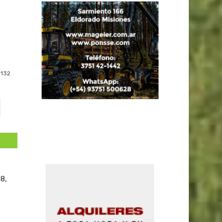
132
08,