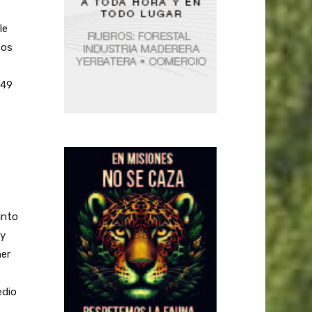
le
sos
149
into
 y
mer
edio