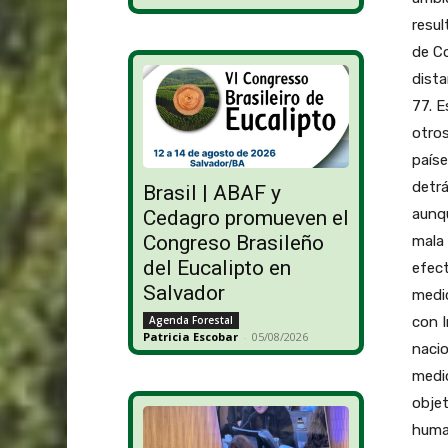
resul
de Co
dista
77. E
otros
país
detrá
Brasil | ABAF y
aunq
Cedagro promueven el
Congreso Brasileño
mala 
del Eucalipto en
efect
Salvador
medic
con I
Agenda Forestal
Patricia Escobar
-
05/08/2026
nacio
medi
objet
human