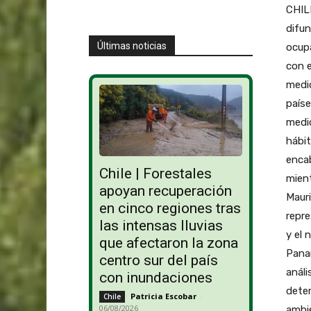
CHILE
difun
Últimas noticias
ocupa
con e
medio
paíse
medio
hábit
encab
Chile | Forestales
mient
apoyan recuperación
Mauri
en cinco regiones tras
repre
las intensas lluvias
y el 
que afectaron la zona
Panam
centro sur del país
análi
con inundaciones
deter
Patricia Escobar
-
Chile
06/08/2026
ambie