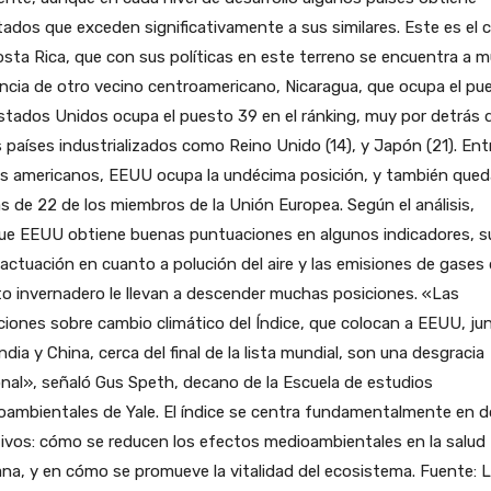
tados que exceden significativamente a sus similares. Este es el 
sta Rica, que con sus políticas en este terreno se encuentra a 
ncia de otro vecino centroamericano, Nicaragua, que ocupa el pu
stados Unidos ocupa el puesto 39 en el ránking, muy por detrás 
 países industrializados como Reino Unido (14), y Japón (21). Ent
es americanos, EEUU ocupa la undécima posición, y también qued
s de 22 de los miembros de la Unión Europea. Según el análisis,
ue EEUU obtiene buenas puntuaciones en algunos indicadores, s
actuación en cuanto a polución del aire y las emisiones de gases
o invernadero le llevan a descender muchas posiciones. «Las
iones sobre cambio climático del Índice, que colocan a EEUU, ju
ndia y China, cerca del final de la lista mundial, son una desgracia
nal», señaló Gus Speth, decano de la Escuela de estudios
oambientales de Yale. El índice se centra fundamentalmente en 
ivos: cómo se reducen los efectos medioambientales en la salud
a, y en cómo se promueve la vitalidad del ecosistema. Fuente: 