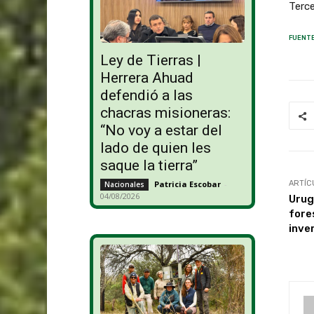
Terc
FUENTE
Ley de Tierras |
Herrera Ahuad
defendió a las
chacras misioneras:
“No voy a estar del
lado de quien les
saque la tierra”
ARTÍC
Patricia Escobar
-
Nacionales
04/08/2026
Urug
fore
inve