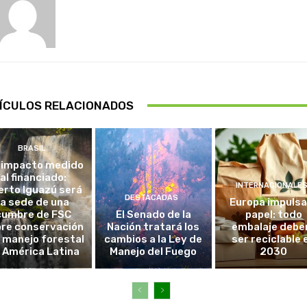
ÍCULOS RELACIONADOS
BRASIL
 impacto medido
al financiado:
INTERNACIONALE
erto Iguazú será
DESTACADAS
la sede de una
Europa impulsa
cumbre de FSC
El Senado de la
papel: todo
re conservación
Nación tratará los
embalaje debe
l manejo forestal
cambios a la Ley de
ser reciclable 
 América Latina
Manejo del Fuego
2030