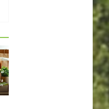
S
 al
rá
en