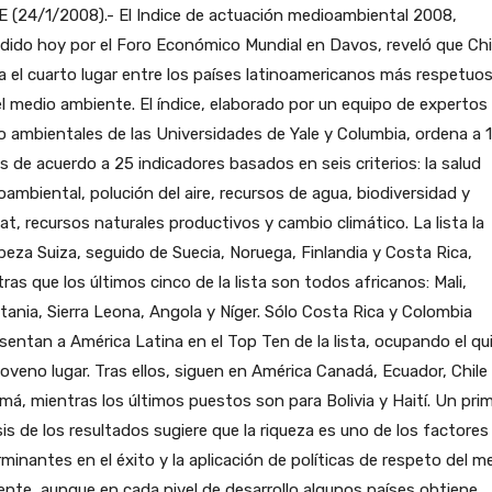
 (24/1/2008).- El Indice de actuación medioambiental 2008,
dido hoy por el Foro Económico Mundial en Davos, reveló que Chi
 el cuarto lugar entre los países latinoamericanos más respetuo
l medio ambiente. El índice, elaborado por un equipo de expertos
 ambientales de las Universidades de Yale y Columbia, ordena a 
s de acuerdo a 25 indicadores basados en seis criterios: la salud
ambiental, polución del aire, recursos de agua, biodiversidad y
at, recursos naturales productivos y cambio climático. La lista la
eza Suiza, seguido de Suecia, Noruega, Finlandia y Costa Rica,
ras que los últimos cinco de la lista son todos africanos: Mali,
tania, Sierra Leona, Angola y Níger. Sólo Costa Rica y Colombia
sentan a América Latina en el Top Ten de la lista, ocupando el qu
noveno lugar. Tras ellos, siguen en América Canadá, Ecuador, Chile
á, mientras los últimos puestos son para Bolivia y Haití. Un pri
sis de los resultados sugiere que la riqueza es uno de los factores
minantes en el éxito y la aplicación de políticas de respeto del m
nte, aunque en cada nivel de desarrollo algunos países obtiene