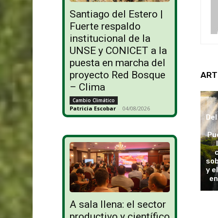
Santiago del Estero |
Fuerte respaldo
institucional de la
UNSE y CONICET a la
puesta en marcha del
proyecto Red Bosque
ART
– Clima
Cambio Climático
Patricia Escobar
-
04/08/2026
Del
Pu
sob
y e
en
A sala llena: el sector
productivo y científico