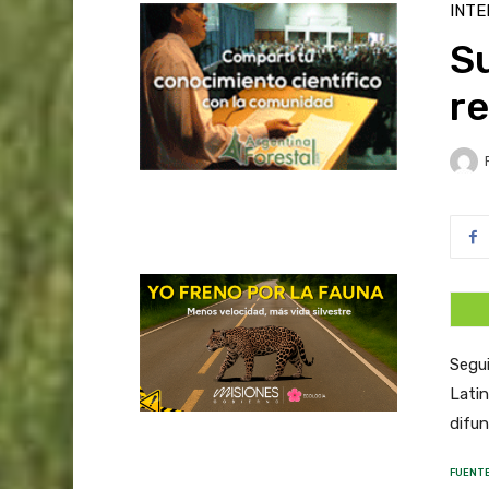
INTE
Su
r
Segui
Latin
difun
FUENTE