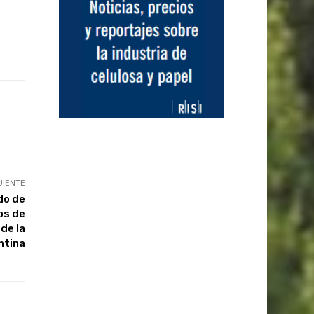
UIENTE
do de
ps de
de la
ntina