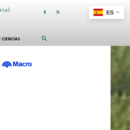
rial
ES
a
F CIENCIAS