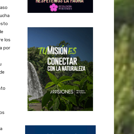
caso
mucha
esto
de
re los
a por
u
 de
nto
dos
La