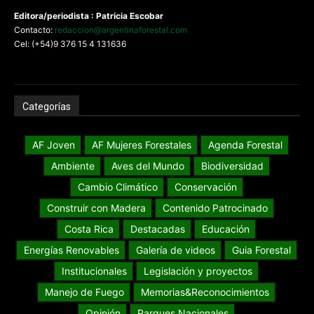
Editora/periodista : Patricia Escobar
Contacto:
redaccion@argentinaforestal.com
Cel: (+54)9 376 15 4 131636
Categorías
AF Joven
AF Mujeres Forestales
Agenda Forestal
Ambiente
Aves del Mundo
Biodiversidad
Cambio Climático
Conservación
Construir con Madera
Contenido Patrocinado
Costa Rica
Destacadas
Educación
Energías Renovables
Galería de videos
Guia Forestal
Institucionales
Legislación y proyectos
Manejo de Fuego
Memorias&Reconocimientos
Opinión
Parques Nacionales