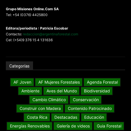
G
rupo Misiones
Online.Com
SA
Tel: +54 (0376) 4425800
Editora/periodista : Patricia Escobar
Contacto:
redaccion@argentinaforestal.com
Cel: (+54)9 376 15 4 131636
Categorías
AF Joven
AF Mujeres Forestales
Agenda Forestal
Ambiente
Aves del Mundo
Biodiversidad
Cambio Climático
Conservación
Construir con Madera
Contenido Patrocinado
Costa Rica
Destacadas
Educación
Energías Renovables
Galería de videos
Guia Forestal