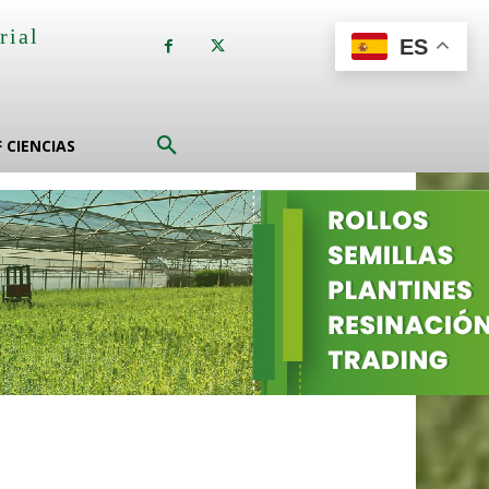
rial
ES
a
F CIENCIAS