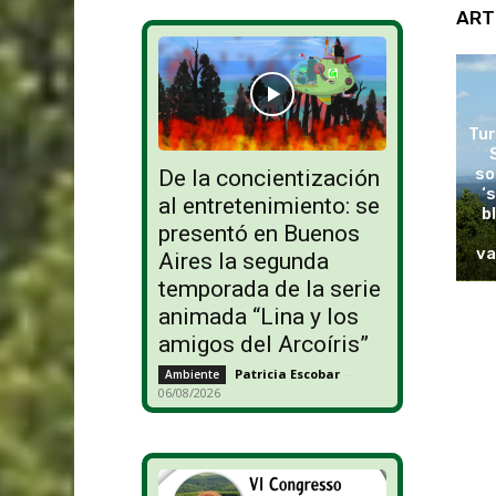
ART
Tur
so
De la concientización
‘
al entretenimiento: se
b
presentó en Buenos
va
Aires la segunda
temporada de la serie
animada “Lina y los
amigos del Arcoíris”
Patricia Escobar
-
Ambiente
06/08/2026