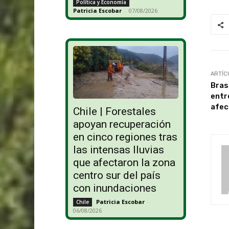
Política y Economía
Patricia Escobar
-
07/08/2026
ARTÍC
Bras
entr
afec
Chile | Forestales
apoyan recuperación
en cinco regiones tras
las intensas lluvias
que afectaron la zona
centro sur del país
con inundaciones
Patricia Escobar
-
Chile
06/08/2026