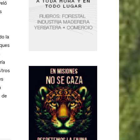
veló
s
do la
sques
a
ría
stros
es
n
, de