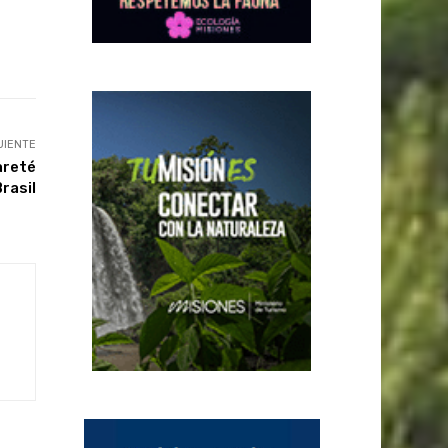
UIENTE
areté
Brasil