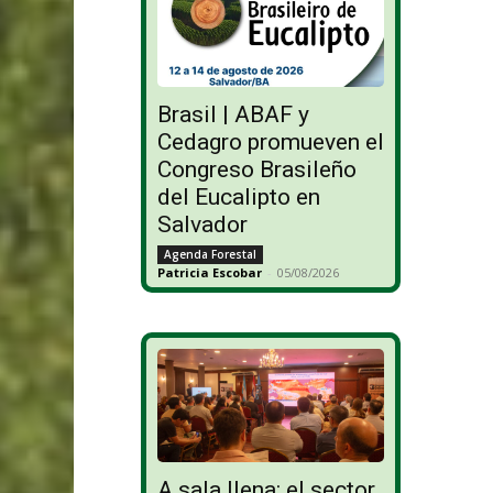
Brasil | ABAF y
Cedagro promueven el
Congreso Brasileño
del Eucalipto en
Salvador
Agenda Forestal
Patricia Escobar
-
05/08/2026
A sala llena: el sector