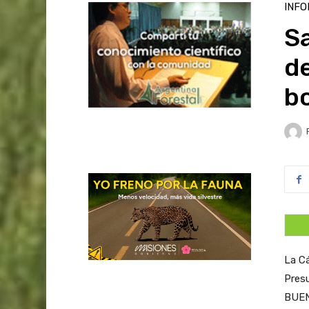
INFO
Sa
d
b
La Cá
Pres
BUEN