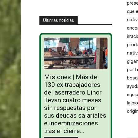
prese
que 
nativ
Últimas noticias
enco
irrac
prod
nativ
giga
por h
Misiones | Más de
bosqu
130 ex trabajadores
ayuda
del aserradero Linor
equip
llevan cuatro meses
la bi
sin respuestas por
origi
sus deudas salariales
e indemnizaciones
tras el cierre...