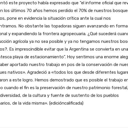
ntó este proyecto había expresado que “el informe oficial que re
en los últimos 70 años hemos perdido el 70% de nuestros bosque
os, pone en evidencia la situación crítica ante la cual nos
ntramos. No obstante las topadoras siguen avanzando en forma
ional y expandiendo la frontera agropecuaria. ¿Qué sucederá cuan
ucción agrícola ya no sea posible y ya no tengamos nuestros bo
os?. Es imprescindible evitar que la Argentina se convierta en un
ntesca playa de estacionamiento”. Hoy sentimos una enorme aleg
aber aportado nuestro trabajo en pos de la conservación de nue
es nativos». Agradeció a «todos los que desde diferentes lugar
ron a este logro. Hemos demostrado que es posible el trabajo e
o cuando el fin es la preservación de nuestro patrimonio forestal
odiversidad, de la cultura y fuente de sustento de los pueblos
narios, de la vida misma». (edicióncalificada)