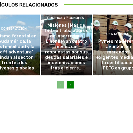
ÍCULOS RELACIONADOS
POLÍTICA Y ECONOMÍA
Misiones | Más de
CONSERVACIÓN
130 ex trabajadores
DESTACADAS
ismo forestal en
del aserradero
Sudamérica: la
Linor llevan cuatro
Pymes madere
stenibilidad y la
meses sin
avanzan en
soft adventure’
respuestas por sus
mercados
lindan al sector
deudas salariales e
exigentes medi
frente a los
indemnizaciones
la certificació
ivenes globales
tras el cierre...
PEFC en grup