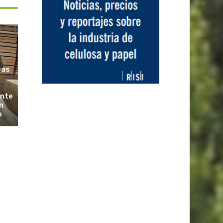
ras
ante
n
o