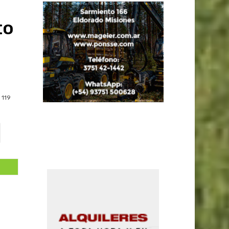
to
119