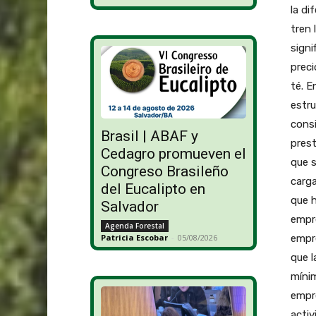
la di
tren 
signi
preci
té. E
estru
consi
Brasil | ABAF y
prest
Cedagro promueven el
que s
Congreso Brasileño
carga
del Eucalipto en
que 
Salvador
empre
Agenda Forestal
empre
Patricia Escobar
-
05/08/2026
que l
mínim
empre
activ