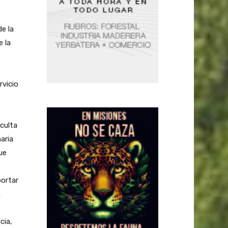
e la
 la
rvicio
s
culta
aria
ue
portar
n
cia,