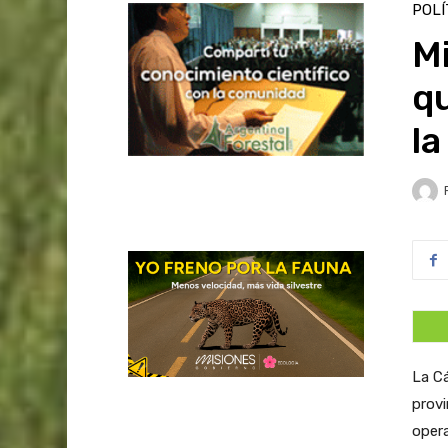
POLÍ
Mi
qu
la
La Cá
provi
opera