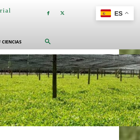
rial
ES
a
F CIENCIAS