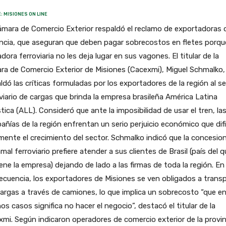
: MISIONES ON LINE
mara de Comercio Exterior respaldó el reclamo de exportadoras d
ncia, que aseguran que deben pagar sobrecostos en fletes porque
dora ferroviaria no les deja lugar en sus vagones. El titular de la
a de Comercio Exterior de Misiones (Cacexmi), Miguel Schmalko,
ldó las críticas formuladas por los exportadores de la región al se
viario de cargas que brinda la empresa brasileña América Latina
tica (ALL). Consideró que ante la imposibilidad de usar el tren, la
ñías de la región enfrentan un serio perjuicio económico que difi
mente el crecimiento del sector. Schmalko indicó que la concesion
amal ferroviario prefiere atender a sus clientes de Brasil (país del q
ene la empresa) dejando de lado a las firmas de toda la región. En
cuencia, los exportadores de Misiones se ven obligados a trans
argas a través de camiones, lo que implica un sobrecosto “que e
s casos significa no hacer el negocio”, destacó el titular de la
mi. Según indicaron operadores de comercio exterior de la provin