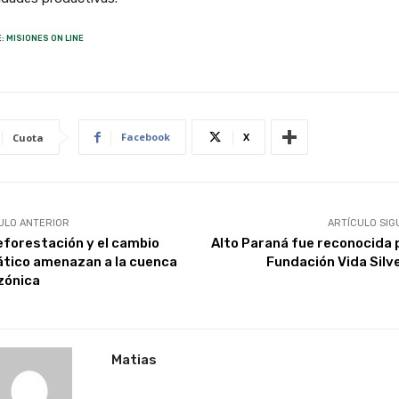
: MISIONES ON LINE
Facebook
X
Cuota
ULO ANTERIOR
ARTÍCULO SIG
eforestación y el cambio
Alto Paraná fue reconocida p
ático amenazan a la cuenca
Fundación Vida Silv
ónica
Matias