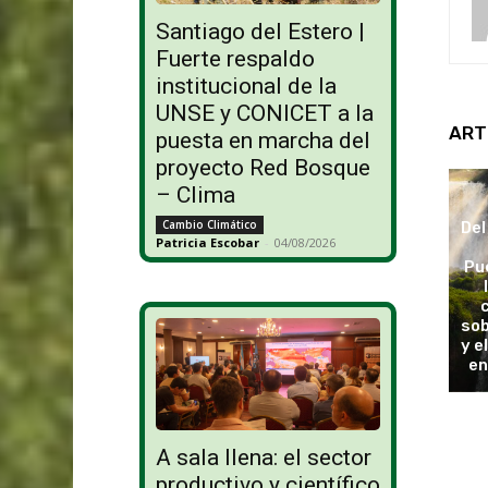
Santiago del Estero |
Fuerte respaldo
institucional de la
UNSE y CONICET a la
ART
puesta en marcha del
proyecto Red Bosque
– Clima
Cambio Climático
Del
Patricia Escobar
-
04/08/2026
Pu
sob
y e
en
A sala llena: el sector
productivo y científico