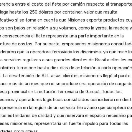
ferencia entre el costo del flete por camión respecto al transport
llega hasta los 250 dólares por container, valor que resulta
ficativo si se toma en cuenta que Misiones exporta productos cu
os son bajos en relación a su volumen, como la yerba, la madera y
n consecuencia el flete representa una parte importante en la
ctura de costos. Por su parte, empresarios misioneros consulta
deraron que la operadora ferroviaria los discrimina, ya que mientr
a servicios regulares a sus grandes clientes de Brasil a ellos les e
oliciten turno con hasta diez días de antelación a cada operació
. La desatención de ALL a sus clientes misioneros llegó al punto
hace más de un mes que no se produce una operación de carga d
sa provincial en la estación ferroviaria de Garupá. Todos los
sarios y operadores logísticos consultados coincidieron en dest
a presencia en la región de un servicio ferroviario que cumpliera c
os estándares de calidad y que reservara el espacio necesario pa
sas misioneras, representaría un fuerte impulso para todas las
idades productivas.