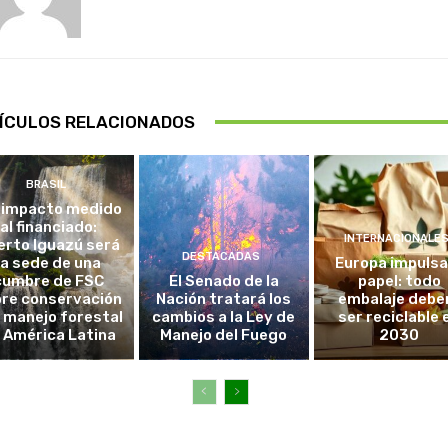
ÍCULOS RELACIONADOS
BRASIL
 impacto medido
al financiado:
INTERNACIONALE
erto Iguazú será
DESTACADAS
la sede de una
Europa impulsa
cumbre de FSC
El Senado de la
papel: todo
re conservación
Nación tratará los
embalaje debe
l manejo forestal
cambios a la Ley de
ser reciclable 
 América Latina
Manejo del Fuego
2030