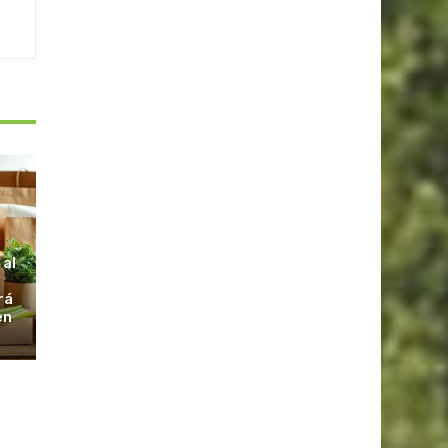
S
 al
rá
en