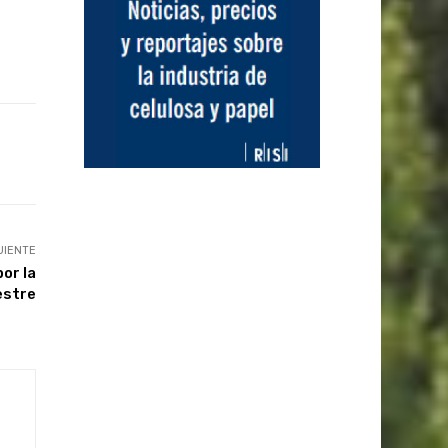
UIENTE
or la
estre