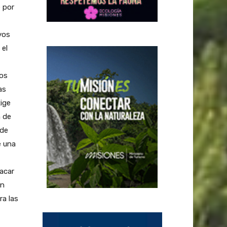
e por
yos
 el
dos
as
xige
n de
 de
e una
acar
on
ra las