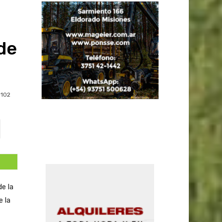
ó
de
102
e la
 la