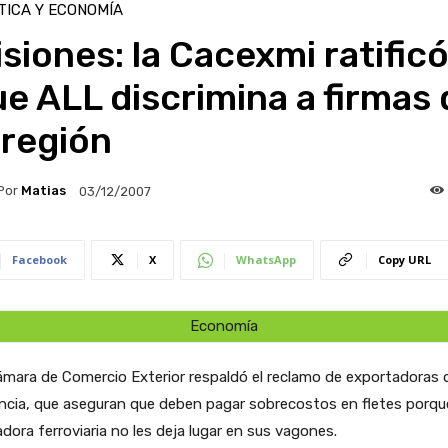
TICA Y ECONOMÍA
siones: la Cacexmi ratific
e ALL discrimina a firmas 
 región
Por
Matias
03/12/2007
Facebook
X
WhatsApp
Copy URL
Economía
mara de Comercio Exterior respaldó el reclamo de exportadoras d
ncia, que aseguran que deben pagar sobrecostos en fletes porque
dora ferroviaria no les deja lugar en sus vagones.