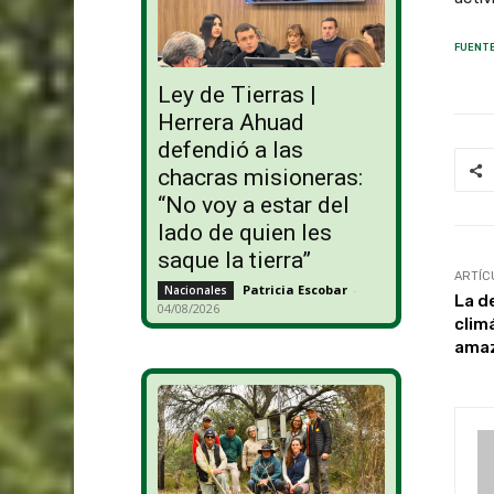
FUENTE
Ley de Tierras |
Herrera Ahuad
defendió a las
chacras misioneras:
“No voy a estar del
lado de quien les
saque la tierra”
ARTÍC
Patricia Escobar
-
Nacionales
La d
04/08/2026
clim
amaz