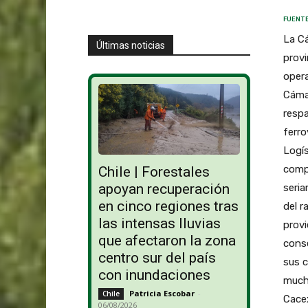
FUENTE
La Cá
Últimas noticias
provi
opera
Cámar
respa
ferro
Logís
compa
Chile | Forestales
apoyan recuperación
seria
en cinco regiones tras
del r
las intensas lluvias
provi
que afectaron la zona
conse
centro sur del país
sus c
con inundaciones
mucho
Patricia Escobar
-
Chile
Cacex
06/08/2026