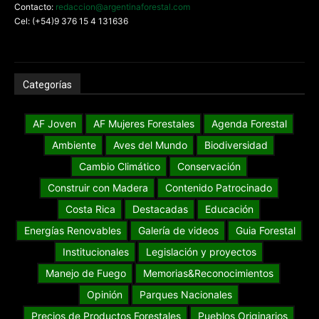
Contacto:
redaccion@argentinaforestal.com
Cel: (+54)9 376 15 4 131636
Categorías
AF Joven
AF Mujeres Forestales
Agenda Forestal
Ambiente
Aves del Mundo
Biodiversidad
Cambio Climático
Conservación
Construir con Madera
Contenido Patrocinado
Costa Rica
Destacadas
Educación
Energías Renovables
Galería de videos
Guia Forestal
Institucionales
Legislación y proyectos
Manejo de Fuego
Memorias&Reconocimientos
Opinión
Parques Nacionales
Precios de Productos Forestales
Pueblos Originarios