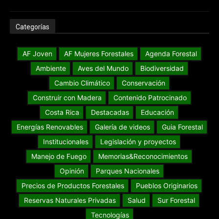
Categorías
AF Joven
AF Mujeres Forestales
Agenda Forestal
Ambiente
Aves del Mundo
Biodiversidad
Cambio Climático
Conservación
Construir con Madera
Contenido Patrocinado
Costa Rica
Destacadas
Educación
Energías Renovables
Galería de videos
Guia Forestal
Institucionales
Legislación y proyectos
Manejo de Fuego
Memorias&Reconocimientos
Opinión
Parques Nacionales
Precios de Productos Forestales
Pueblos Originarios
Reservas Naturales Privadas
Salud
Sur Forestal
Tecnologías