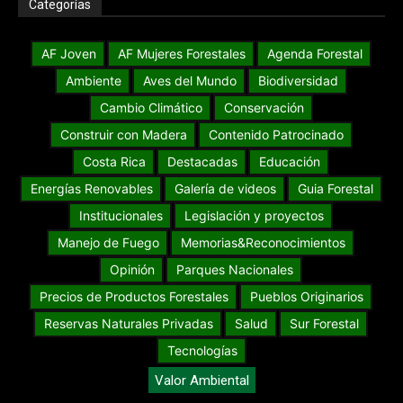
Categorías
AF Joven
AF Mujeres Forestales
Agenda Forestal
Ambiente
Aves del Mundo
Biodiversidad
Cambio Climático
Conservación
Construir con Madera
Contenido Patrocinado
Costa Rica
Destacadas
Educación
Energías Renovables
Galería de videos
Guia Forestal
Institucionales
Legislación y proyectos
Manejo de Fuego
Memorias&Reconocimientos
Opinión
Parques Nacionales
Precios de Productos Forestales
Pueblos Originarios
Reservas Naturales Privadas
Salud
Sur Forestal
Tecnologías
Valor Ambiental