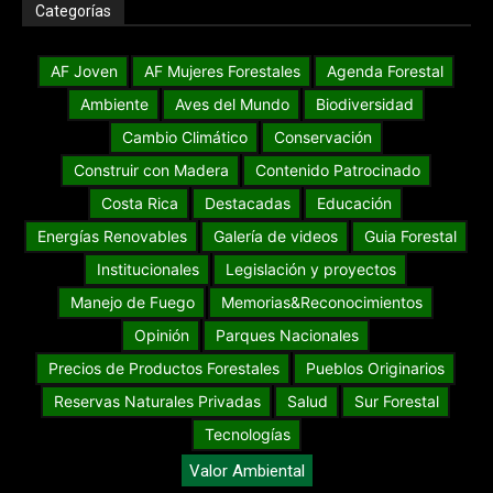
Categorías
AF Joven
AF Mujeres Forestales
Agenda Forestal
Ambiente
Aves del Mundo
Biodiversidad
Cambio Climático
Conservación
Construir con Madera
Contenido Patrocinado
Costa Rica
Destacadas
Educación
Energías Renovables
Galería de videos
Guia Forestal
Institucionales
Legislación y proyectos
Manejo de Fuego
Memorias&Reconocimientos
Opinión
Parques Nacionales
Precios de Productos Forestales
Pueblos Originarios
Reservas Naturales Privadas
Salud
Sur Forestal
Tecnologías
Valor Ambiental