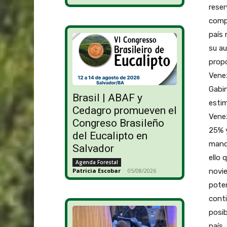
reser
comp
país 
su au
propo
Venez
Gabin
Brasil | ABAF y
estim
Cedagro promueven el
Venez
Congreso Brasileño
25% y
del Eucalipto en
manos
Salvador
ello 
Agenda Forestal
novie
Patricia Escobar
-
05/08/2026
poten
conti
posib
país,