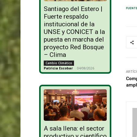
Santiago del Estero |
FUENTE
Fuerte respaldo
institucional de la
UNSE y CONICET a la
puesta en marcha del
proyecto Red Bosque
– Clima
Cambio Climático
Patricia Escobar
-
04/08/2026
ARTÍC
Comp
ampl
A sala llena: el sector
productivo y científico