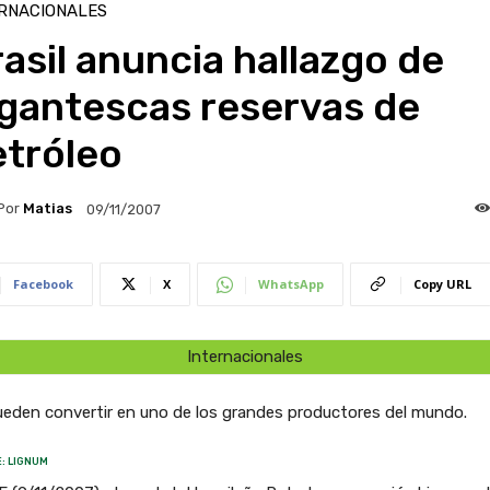
RNACIONALES
asil anuncia hallazgo de
igantescas reservas de
etróleo
Por
Matias
09/11/2007
Facebook
X
WhatsApp
Copy URL
Internacionales
ueden convertir en uno de los grandes productores del mundo.
: LIGNUM