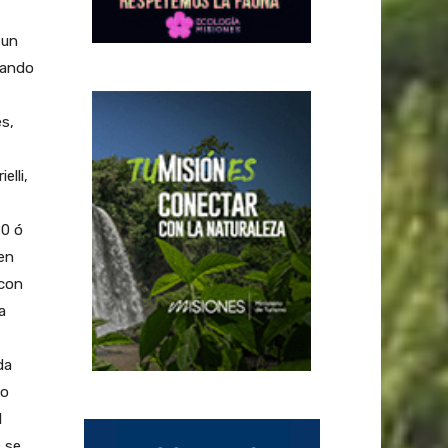
 un
tando
es,
elli,
20 ó
en
 con
a
da
do
l
e se