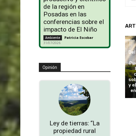
de la región en
Posadas en las
conferencias sobre el
ART
impacto de El Niño
Patricia Escobar
-
Ambiente
31/07/2026
Del
Pu
Opinión
sob
y e
en
Ley de tierras: “La
propiedad rural