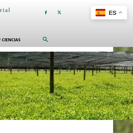
rial
ES
a
F CIENCIAS