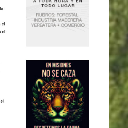
de
 el
 el
a
l
el