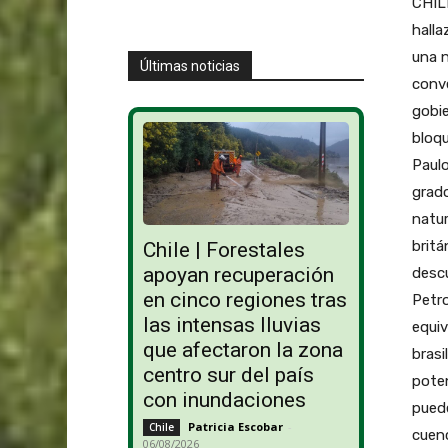
CHILE
halla
una n
Últimas noticias
conve
gobie
bloqu
Paulo
grado
natur
britá
Chile | Forestales
apoyan recuperación
desc
en cinco regiones tras
Petro
las intensas lluvias
equiv
que afectaron la zona
brasi
centro sur del país
poten
con inundaciones
puede
Patricia Escobar
-
Chile
cuenc
06/08/2026