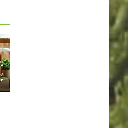
S
 al
rá
en