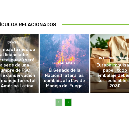
ÍCULOS RELACIONADOS
BRASIL
 impacto medido
al financiado:
INTERNACIONALE
erto Iguazú será
DESTACADAS
la sede de una
Europa impulsa
cumbre de FSC
El Senado de la
papel: todo
re conservación
Nación tratará los
embalaje debe
l manejo forestal
cambios a la Ley de
ser reciclable 
 América Latina
Manejo del Fuego
2030