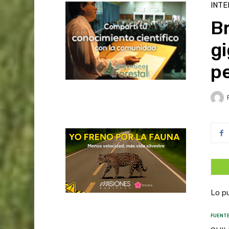
INTE
Br
g
p
Lo p
FUENTE