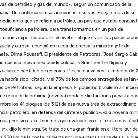
vas de petróleo y gas del mundo», según un comunicado de la
añía. De confirmarse esas inmensas reservas, «dejaremos de ser
medio en lo que se refiere a petróleo, un país que estaba conquis
tosuficiencia petrolera, para transformarnos en un país de
rciones exportadoras, en el nivel en el que están los países árab
uela y otros», anunció en rueda de prensa la ministra jefe de
ete, Dilma Rousseff. El presidente de Petrobras, José Sergio Gabri
ó que esa nueva área puede colocar a Brasil «entre Nigeria y
uela» en cantidad de reservas. De esa nueva área, alrededor de 
a habría sido licitada, y el 75% de los campos entregados están 
 de Petrobras, según la empresa. El gobierno brasileño anunció
que retira de la próxima (novena) ronda de licitaciones prevista par
mbre los 41 bloques (de 312) de esa nueva área de extraordinario
cial petrolero, en defensa del «interés público». «La novena ron
núa pero sin esto. Tenemos que evaluarlo en el plazo lo más rápi
le», dijo la ministra. Se trata de una gran franja en el litoral sur de
 a 250 km de la costa, cubierta por una extensa capa de sal, y qu