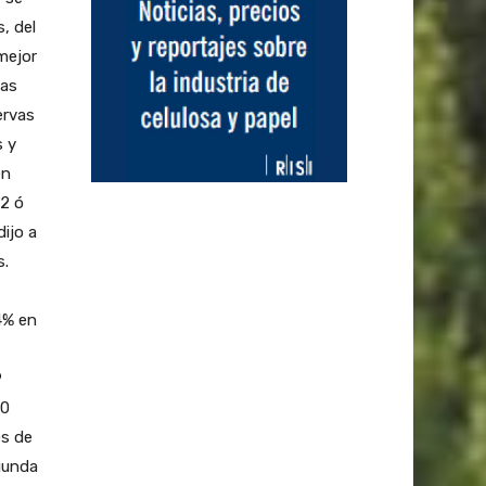
, del
mejor
nas
ervas
s y
en
12 ó
dijo a
s.
4% en
9
00
os de
egunda