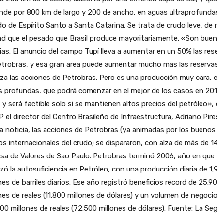
nde por 800 km de largo y 200 de ancho, en aguas ultraprofundas
o de Espírito Santo a Santa Catarina. Se trata de crudo leve, de 
ad que el pesado que Brasil produce mayoritariamente. «Son bue
ias. El anuncio del campo Tupí lleva a aumentar en un 50% las res
etrobras, y esa gran área puede aumentar mucho más las reserva
iza las acciones de Petrobras. Pero es una producción muy cara, 
 profundas, que podrá comenzar en el mejor de los casos en 20
 y será factible solo si se mantienen altos precios del petróleo», 
P el director del Centro Brasileño de Infraestructura, Adriano Pire
a noticia, las acciones de Petrobras (ya animadas por los buenos
os internacionales del crudo) se dispararon, con alza de más de 1
lsa de Valores de Sao Paulo. Petrobras terminó 2006, año en que
zó la autosuficiencia en Petróleo, con una producción diaria de 1,
nes de barriles diarios. Ese año registró beneficios récord de 25.9
nes de reales (11.800 millones de dólares) y un volumen de negoci
00 millones de reales (72.500 millones de dólares). Fuente: La S