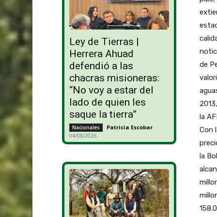
extie
estad
calid
Ley de Tierras |
notic
Herrera Ahuad
de P
defendió a las
chacras misioneras:
valor
“No voy a estar del
aguas
lado de quien les
2013,
saque la tierra”
la AF
Patricia Escobar
-
Nacionales
Con l
04/08/2026
preci
la Bo
alcan
millo
millo
158.0