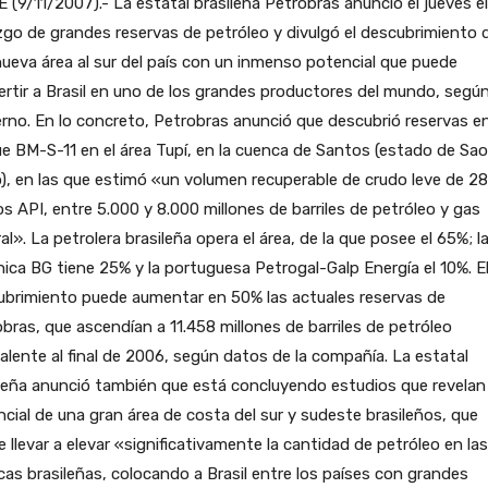
 (9/11/2007).- La estatal brasileña Petrobras anunció el jueves el
zgo de grandes reservas de petróleo y divulgó el descubrimiento 
ueva área al sur del país con un inmenso potencial que puede
rtir a Brasil en uno de los grandes productores del mundo, según
rno. En lo concreto, Petrobras anunció que descubrió reservas en
e BM-S-11 en el área Tupí, en la cuenca de Santos (estado de Sao
), en las que estimó «un volumen recuperable de crudo leve de 28
s API, entre 5.000 y 8.000 millones de barriles de petróleo y gas
al». La petrolera brasileña opera el área, de la que posee el 65%; l
nica BG tiene 25% y la portuguesa Petrogal-Galp Energía el 10%. E
ubrimiento puede aumentar en 50% las actuales reservas de
bras, que ascendían a 11.458 millones de barriles de petróleo
alente al final de 2006, según datos de la compañía. La estatal
leña anunció también que está concluyendo estudios que revelan 
cial de una gran área de costa del sur y sudeste brasileños, que
 llevar a elevar «significativamente la cantidad de petróleo en las
as brasileñas, colocando a Brasil entre los países con grandes