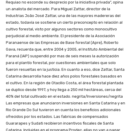
Requiao no esconde su desprecio por la iniciativa privada”, opina
un analista del mercado. Para Miguel Zattar, director de la
Industrias João José Zattar, una de las mayores madereras del
estado, todavía se sostiene un cierto preconcepto en relación al
cultivo forestal, visto por algunos sectores como monocultivo
perjudicial al medio ambiente. El presidente de la Asociación
Paranaense de las Empresas de Base forestal (Apre), Roberto
Gava, recuerda que, entre 2004 y 2005, el Instituto Ambiental del
Paraná (IAP) suspendió por mas de seis meses la autorización
para el plantío forestal, por cuestiones ambientales que solo
fueron resueltas en la justicia. En cuanto a eso, dice Zattar, Santa
Catarina desarrolla hace diez años polos forestales basados en
el cultivo. En la región de Otacílio Costa, el área forestal plantada
se duplico desde 1997, y hoy llega a 250 mil hectáreas, cerca del
40% del total cultivado en el estado. negrita/Inversiones/negrita
Las empresas que anunciaron inversiones en Santa Catarina y en
Rio Grande Do Sul tuvieron en cuenta los beneficios adicionales
ofrecidos por los estados. Las fabricas de compensados
Guararapes y Sudati recibieron incentivos fiscales de Santa
Catarina. Incluidas en el programa Prodec, ellas no van a pagar