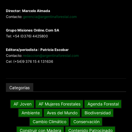
Argentina y América Latina
Contacto
Director: Marcelo Almada
Contacto:
gerencia@argentinaforestal.com
G
rupo Misiones
Online.Com
SA
Tel: +54 (0376) 4425800
Editora/periodista : Patricia Escobar
Contacto:
redaccion@argentinaforestal.com
Cel: (+54)9 376 15 4 131636
Categorías
AF Joven
AF Mujeres Forestales
Agenda Forestal