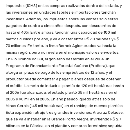
impuestos (ICMS) en las compras realizadas dentro del estado, y
las inversiones en unidades fabriles e importaciones tendrán
incentivos. Además, los impuestos sobre las ventas solo serán
pagados de cuatro a cinco años después, con descuentos de
hasta el 40%. Entre ambas, tendrán una capacidad de 180 mil
metros cúbicos por año, y va a costar entre R$ 60 millones y R$
70 millones. En tanto, la firma Bernek Aglomerados va hacia la
misma región, pero no revela en el municipio valores envueltos.
En Rio Grande do Sul, el gobierno desarrolló en el 2004 un
Programa de Financiamiento Forestal Gaúcho (Proflora), que
otorga un plazo de pago de los empréstitos de 12 años, y el
productor puede comenzar a pagar 8 años después de obtener
el crédito. La meta de inducir el plantío de 120 mil hectáreas hasta
el 2006 fue alcanzada: el estado plantó 35 mil hectáreas en el
2005 y 90 mil en el 2006. En año pasado, quedo atrás solo de
Minas Gerais (145 mil hectáreas) en el ranking de nuevos plantíos.
Esta expansión atrajo tres grandes inversiones: Aracruz Celuose,
que se va a instalar en la Grande Porto Alegre, invirtiendo R$ 2.7
billones en la Fábrica, en el plantío y compras forestales; seguida