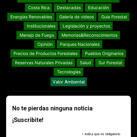
Ambiente
Aves del Mundo
Biodiversidad
Cambio Climático
Conservación
Construir con Madera
Contenido Patrocinado
Costa Rica
Destacadas
Educación
Energías Renovables
Galería de videos
Guia Forestal
Institucionales
Legislación y proyectos
Manejo de Fuego
Memorias&Reconocimientos
Opinión
Parques Nacionales
Precios de Productos Forestales
Pueblos Originarios
Reservas Naturales Privadas
Salud
Sur Forestal
Tecnologías
Valor Ambiental
No te pierdas ninguna noticia