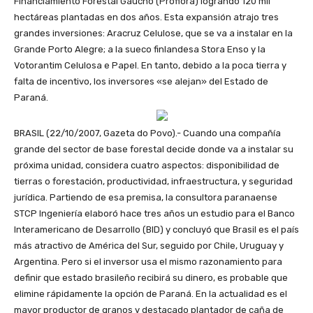
Financiamiento Forestal Gaúcho (Proflora) logrando 120 mil
hectáreas plantadas en dos años. Esta expansión atrajo tres
grandes inversiones: Aracruz Celulose, que se va a instalar en la
Grande Porto Alegre; a la sueco finlandesa Stora Enso y la
Votorantim Celulosa e Papel. En tanto, debido a la poca tierra y
falta de incentivo, los inversores «se alejan» del Estado de
Paraná.
BRASIL (22/10/2007, Gazeta do Povo).- Cuando una compañía
grande del sector de base forestal decide donde va a instalar su
próxima unidad, considera cuatro aspectos: disponibilidad de
tierras o forestación, productividad, infraestructura, y seguridad
jurídica. Partiendo de esa premisa, la consultora paranaense
STCP Ingeniería elaboró hace tres años un estudio para el Banco
Interamericano de Desarrollo (BID) y concluyó que Brasil es el país
más atractivo de América del Sur, seguido por Chile, Uruguay y
Argentina. Pero si el inversor usa el mismo razonamiento para
definir que estado brasileño recibirá su dinero, es probable que
elimine rápidamente la opción de Paraná. En la actualidad es el
mayor productor de granos y destacado plantador de caña de