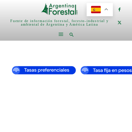
Fuente de información forestal, foresto-industrial y
ambiental de Argentina y América Latina