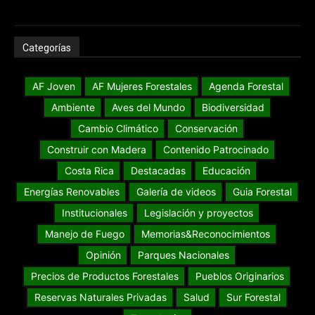
Categorías
AF Joven
AF Mujeres Forestales
Agenda Forestal
Ambiente
Aves del Mundo
Biodiversidad
Cambio Climático
Conservación
Construir con Madera
Contenido Patrocinado
Costa Rica
Destacadas
Educación
Energías Renovables
Galería de videos
Guia Forestal
Institucionales
Legislación y proyectos
Manejo de Fuego
Memorias&Reconocimientos
Opinión
Parques Nacionales
Precios de Productos Forestales
Pueblos Originarios
Reservas Naturales Privadas
Salud
Sur Forestal