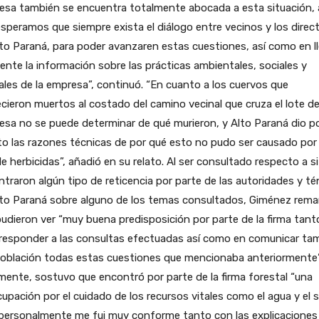
esa también se encuentra totalmente abocada a esta situación, 
speramos que siempre exista el diálogo entre vecinos y los direc
to Paraná, para poder avanzaren estas cuestiones, así como en ll
gente la información sobre las prácticas ambientales, sociales y
ales de la empresa”, continuó. “En cuanto a los cuervos que
cieron muertos al costado del camino vecinal que cruza el lote de
sa no se puede determinar de qué murieron, y Alto Paraná dio p
to las razones técnicas de por qué esto no pudo ser causado por 
e herbicidas”, añadió en su relato. Al ser consultado respecto a si
traron algún tipo de reticencia por parte de las autoridades y té
lto Paraná sobre alguno de los temas consultados, Giménez rema
udieron ver “muy buena predisposición por parte de la firma tant
 responder a las consultas efectuadas así como en comunicar ta
población todas estas cuestiones que mencionaba anteriormente”
mente, sostuvo que encontró por parte de la firma forestal “una
upación por el cuidado de los recursos vitales como el agua y el s
 personalmente me fui muy conforme tanto con las explicaciones