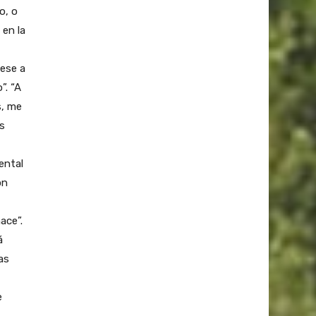
o, o
 en la
ese a
”. “A
s, me
s
ental
ón
ace”.
á
as
e