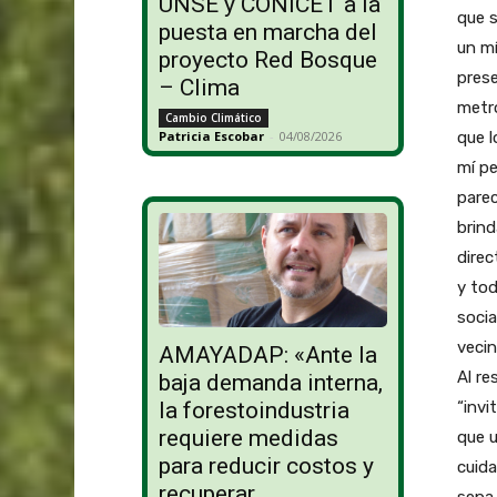
UNSE y CONICET a la
que s
puesta en marcha del
un mí
proyecto Red Bosque
prese
– Clima
metro
Cambio Climático
que 
Patricia Escobar
-
04/08/2026
mí pe
parec
brind
direc
y tod
socia
vecin
AMAYADAP: «Ante la
Al r
baja demanda interna,
“invi
la forestoindustria
requiere medidas
que u
para reducir costos y
cuida
recuperar
sepa 