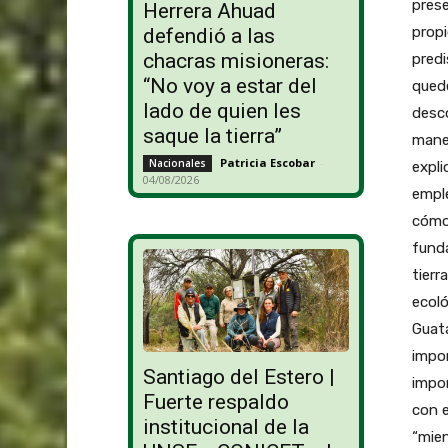
pres
Herrera Ahuad
propi
defendió a las
chacras misioneras:
predi
“No voy a estar del
qued
lado de quien les
desc
saque la tierra”
maner
Patricia Escobar
-
Nacionales
expli
04/08/2026
empl
cómo 
fund
tierr
ecoló
Guata
impo
Santiago del Estero |
impor
Fuerte respaldo
con e
institucional de la
“mien