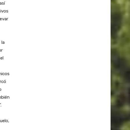
así
tivos
evar
 la
or
el
nicos
rcó
o
mbién
.
uelo,