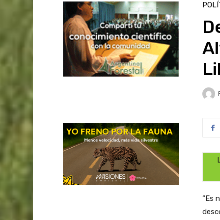
POLÍ
D
A
L
“Es n
desco