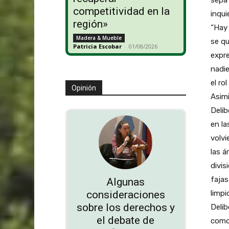
competitividad en la
inqui
región»
“Hay 
Madera & Mueble
se qu
Patricia Escobar
-
01/08/2026
expre
nadie
el ro
Opinión
Asim
Delib
en l
volvi
las á
divis
fajas
Algunas
limpi
consideraciones
sobre los derechos y
Delib
el debate de
como