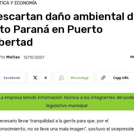
TICA Y ECONOMÍA
escartan daño ambiental 
lto Paraná en Puerto
ibertad
Por
Matias
12/10/2007
Facebook
X
WhatsApp
Copy URL
La empresa brindó información técnica a los integrantes del pode
legislativo municipal
ecesario llevar tranquilidad a la gente para que, por el
nocimiento, no se lleve una mala imagen”, sostuvo el vicepresid