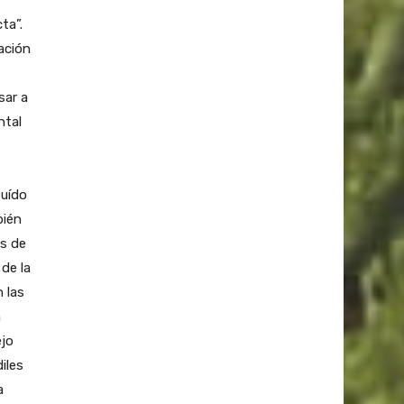
ta”.
ación
sar a
ntal
tuído
bién
s de
de la
 las
a
ejo
iles
a