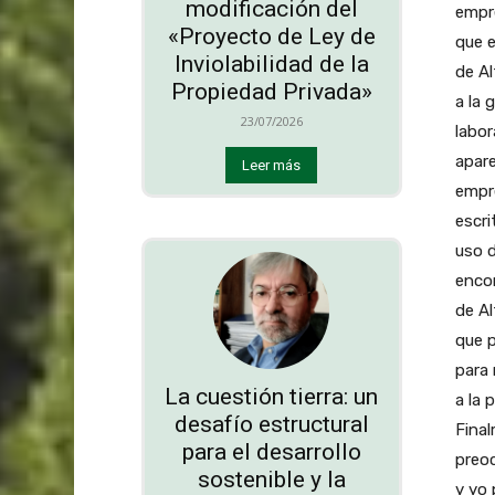
modificación del
empr
«Proyecto de Ley de
que e
Inviolabilidad de la
de Al
Propiedad Privada»
a la 
23/07/2026
labor
apare
Leer más
empre
escri
uso d
encon
de A
que p
para
La cuestión tierra: un
a la 
desafío estructural
Final
para el desarrollo
preoc
sostenible y la
y yo