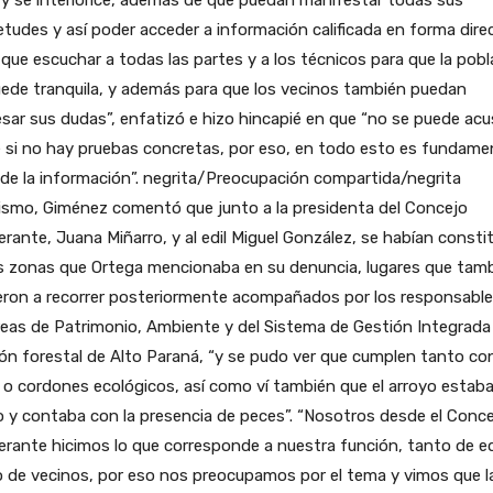
etudes y así poder acceder a información calificada en forma direc
que escuchar a todas las partes y a los técnicos para que la pobl
ede tranquila, y además para que los vecinos también puedan
sar sus dudas”, enfatizó e hizo hincapié en que “no se puede acu
 si no hay pruebas concretas, por eso, en todo esto es fundame
l de la información”. negrita/Preocupación compartida/negrita
ismo, Giménez comentó que junto a la presidenta del Concejo
erante, Juana Miñarro, y al edil Miguel González, se habían consti
as zonas que Ortega mencionaba en su denuncia, lugares que tam
eron a recorrer posteriormente acompañados por los responsable
reas de Patrimonio, Ambiente y del Sistema de Gestión Integrada 
ión forestal de Alto Paraná, “y se pudo ver que cumplen tanto con
 o cordones ecológicos, así como ví también que el arroyo estab
o y contaba con la presencia de peces”. “Nosotros desde el Conc
erante hicimos lo que corresponde a nuestra función, tanto de ed
 de vecinos, por eso nos preocupamos por el tema y vimos que l