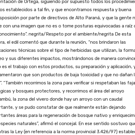
entación de Ortega, siguiendo por supuesto todos los procedimi
os establecidos a tal fin, y que encontramos respuesta y buena
sposición por parte de directivos de Alto Paraná, y que la gente 
e con una imagen que no es o tome posturas equivocadas a raíz 
onocimiento”. negrita/Respeto por el ambiente/negrita De esta
a, el edil comentó que durante la reunión, “nos brindaron las
caciones técnicas sobre el tipo de herbicidas que utilizan, la form
eo y sus diferentes impactos, mostrándonos de manera convinc
es el trabajo con estos productos, su preparación y aplicación, 
amentaron que son productos de baja toxicidad y que no dañan l
a”. “También recorrimos la zona para verificar si respetaban las faj
gicas y bosques protectores, y recorrimos el área del arroyo
mbú, la zona del vivero donde hay un arroyo con un caudal
rtante, y se pudo constatar de que realmente están dejando
tantes áreas para la regeneración de bosque nativo y enriquecim
species naturales”, afirmó el concejal. En ese sentido sostuvo qu
tras la Ley (en referencia a la norma provincial 3.426/97) estable