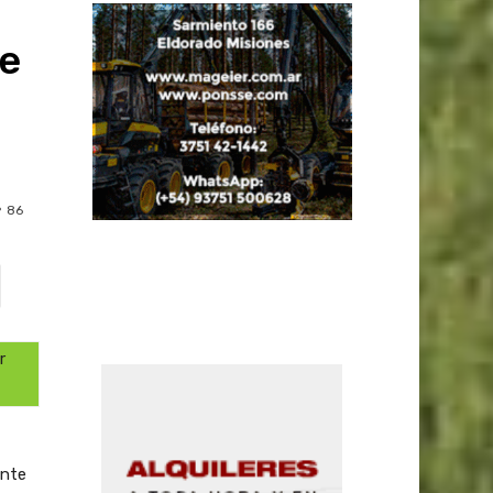
de
86
r
ente