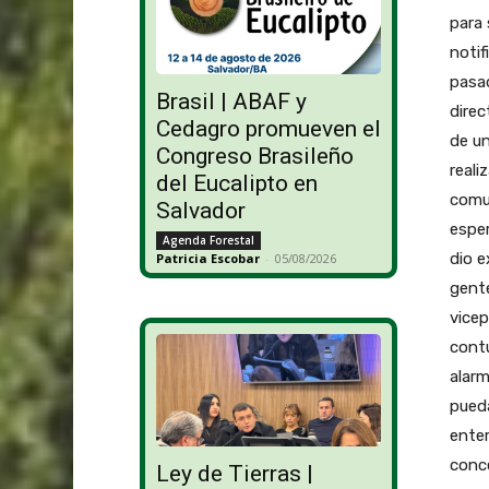
para 
notif
pasad
Brasil | ABAF y
direc
Cedagro promueven el
de un
Congreso Brasileño
reali
del Eucalipto en
comun
Salvador
espe
Agenda Forestal
dio e
Patricia Escobar
-
05/08/2026
gente
vicep
contu
alarm
pueda
enter
conce
Ley de Tierras |