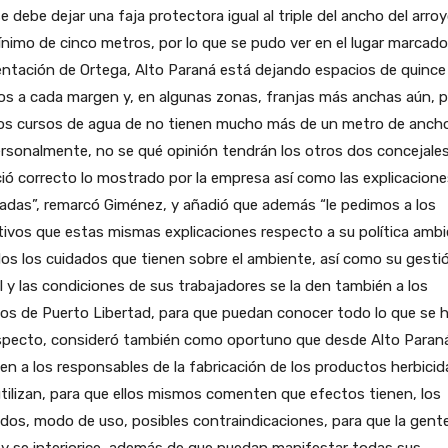
e debe dejar una faja protectora igual al triple del ancho del arroy
nimo de cinco metros, por lo que se pudo ver en el lugar marcado
ntación de Ortega, Alto Paraná está dejando espacios de quince
s a cada margen y, en algunas zonas, franjas más anchas aún, p
los cursos de agua de no tienen mucho más de un metro de ancho
rsonalmente, no se qué opinión tendrán los otros dos concejale
ió correcto lo mostrado por la empresa así como las explicacione
adas”, remarcó Giménez, y añadió que además “le pedimos a los
tivos que estas mismas explicaciones respecto a su política ambi
os los cuidados que tienen sobre el ambiente, así como su gesti
l y las condiciones de sus trabajadores se la den también a los
os de Puerto Libertad, para que puedan conocer todo lo que se h
especto, consideró también como oportuno que desde Alto Paran
ten a los responsables de la fabricación de los productos herbicid
tilizan, para que ellos mismos comenten que efectos tienen, los
dos, modo de uso, posibles contraindicaciones, para que la gent
y se interiorice, además de que puedan manifestar todas sus