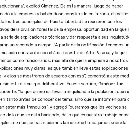
solucionarla”, explicó Giménez. De esta manera, luego de haber
icado a la empresa y habiéndose constituído en la zona, el marte
o los tres concejales de Puerto Libertad se reunieron con los
tivos de la división forestal de la empresa, oportunidad en la que 
a serie de explicaciones técnicas y dar respuesta a sus inquietud
zaron un recorrido a campo. “A partir de la notificación tenemos u
icación constante con el área forestal de Alto Paraná, y lo que
ramos como funcionarios, más allá de que la empresa a nosotros
xplicaciones muy claras, es que también lleve estas explicaciones 
, y ellos se mostraron de acuerdo con eso”, comentó a este medi
residente del cuerpo deliberativo. En ese sentido, Giménez fue
ndente, “lo que quiero es llevar tranquilidad a la población, que n
en tanto antes de conocer del tema, sino que se informen para 
n estar más tranquilos”, y agregó “queremos que los vecinos se
en de lo que se está haciendo, de lo que es nuestro trabajo com
jales, de que apenas recibimos la inquietud trabajamos sobre la