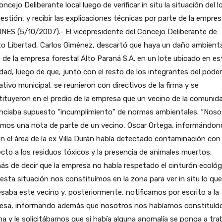
oncejo Deliberante local luego de verificar in situ la situación del l
estión, y recibir las explicaciones técnicas por parte de la empres
NES (5/10/2007).- El vicepresidente del Concejo Deliberante de
o Libertad, Carlos Giménez, descartó que haya un daño ambienta
 de la empresa forestal Alto Paraná S.A. en un lote ubicado en es
idad, luego de que, junto con el resto de los integrantes del poder
lativo municipal, se reunieron con directivos de la firma y se
ituyeron en el predio de la empresa que un vecino de la comunid
nciaba supuesto “incumplimiento” de normas ambientales. “Noso
imos una nota de parte de un vecino, Oscar Ortega, informándon
n el área de la ex Villa Durán había detectado contaminación con
cto a los residuos tóxicos y la presencia de animales muertos,
s de decir que la empresa no había respetado el cinturón ecológ
esta situación nos constituímos en la zona para ver in situ lo que
saba este vecino y, posteriormente, notificamos por escrito a la
esa, informando además que nosotros nos habíamos constituíd
na y le solicitábamos que si había alguna anomalía se ponga a tra