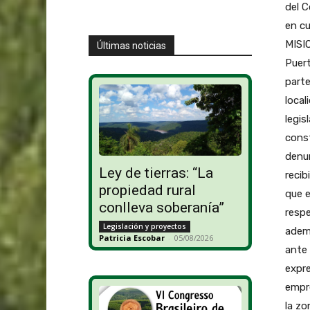
del C
en cu
MISIO
Últimas noticias
Puert
parte
local
legis
const
denu
Ley de tierras: “La
recib
propiedad rural
que e
conlleva soberanía”
respe
Legislación y proyectos
ademá
Patricia Escobar
-
05/08/2026
ante 
expre
empr
la zo