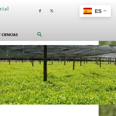
rial
ES
a
F CIENCIAS