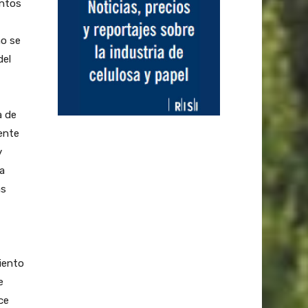
entos
no se
del
a de
ente
y
a
as
iento
e
ce