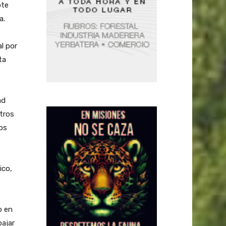
ote
a.
l por
ta
ad
tros
os
ico,
o en
bajar