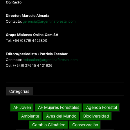
Contacto
Director: Marcelo Almada
Contacto:
gerencia@argentinaforestal.com
G
rupo Misiones
Online.Com
SA
Tel: +54 (0376) 4425800
Editora/periodista : Patricia Escobar
Contacto:
redaccion@argentinaforestal.com
Cel: (+54)9 376 15 4 131636
Categorías
AF Joven
AF Mujeres Forestales
Agenda Forestal
Ambiente
Aves del Mundo
Biodiversidad
Cambio Climático
Conservación