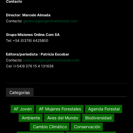
Contacto
Director: Marcelo Almada
Contacto:
gerencia@argentinaforestal.com
G
rupo Misiones
Online.Com
SA
Tel: +54 (0376) 4425800
Editora/periodista : Patricia Escobar
Contacto:
redaccion@argentinaforestal.com
Cel: (+54)9 376 15 4 131636
Categorías
AF Joven
AF Mujeres Forestales
Agenda Forestal
Ambiente
Aves del Mundo
Biodiversidad
Cambio Climático
Conservación