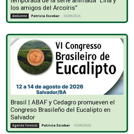
temporada de la serie animada “Lina y
los amigos del Arcoíris”
Patricia Escobar
-
06/08/2026
Ambiente
Brasil | ABAF y Cedagro promueven el
Congreso Brasileño del Eucalipto en
Salvador
Patricia Escobar
-
05/08/2026
Agenda Forestal