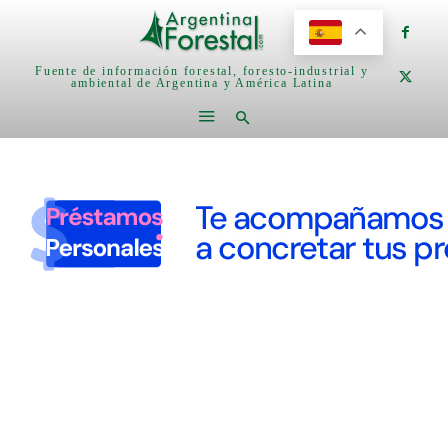
Fuente de información forestal, foresto-industrial y
ambiental de Argentina y América Latina