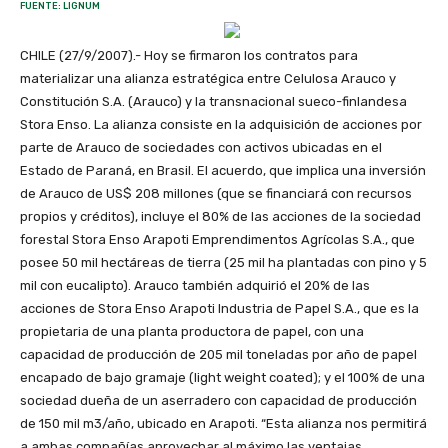
FUENTE: LIGNUM
CHILE (27/9/2007).- Hoy se firmaron los contratos para
materializar una alianza estratégica entre Celulosa Arauco y
Constitución S.A. (Arauco) y la transnacional sueco-finlandesa
Stora Enso. La alianza consiste en la adquisición de acciones por
parte de Arauco de sociedades con activos ubicadas en el
Estado de Paraná, en Brasil. El acuerdo, que implica una inversión
de Arauco de US$ 208 millones (que se financiará con recursos
propios y créditos), incluye el 80% de las acciones de la sociedad
forestal Stora Enso Arapoti Emprendimentos Agrícolas S.A., que
posee 50 mil hectáreas de tierra (25 mil ha plantadas con pino y 5
mil con eucalipto). Arauco también adquirió el 20% de las
acciones de Stora Enso Arapoti Industria de Papel S.A., que es la
propietaria de una planta productora de papel, con una
capacidad de producción de 205 mil toneladas por año de papel
encapado de bajo gramaje (light weight coated); y el 100% de una
sociedad dueña de un aserradero con capacidad de producción
de 150 mil m3/año, ubicado en Arapoti. “Esta alianza nos permitirá
a ambas compañías aprovechar al máximo las ventajas