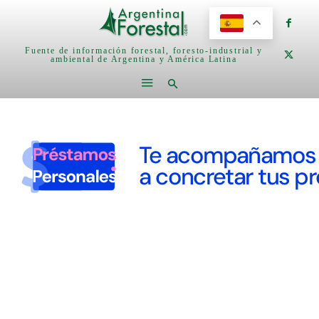
Fuente de información forestal, foresto-industrial y
ambiental de Argentina y América Latina