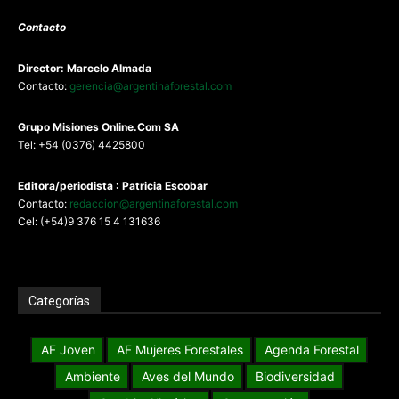
Contacto
Director: Marcelo Almada
Contacto:
gerencia@argentinaforestal.com
G
rupo Misiones
Online.Com
SA
Tel: +54 (0376) 4425800
Editora/periodista : Patricia Escobar
Contacto:
redaccion@argentinaforestal.com
Cel: (+54)9 376 15 4 131636
Categorías
AF Joven
AF Mujeres Forestales
Agenda Forestal
Ambiente
Aves del Mundo
Biodiversidad