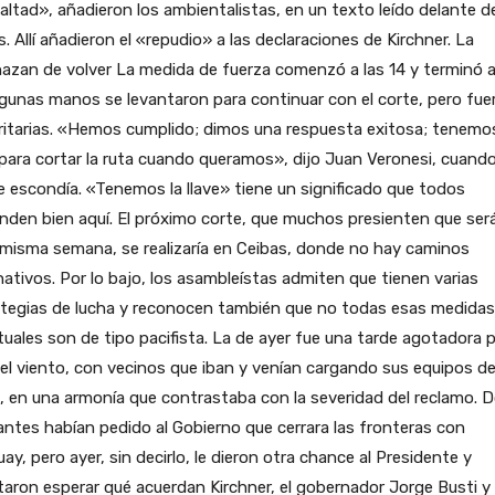
altad», añadieron los ambientalistas, en un texto leído delante d
. Allí añadieron el «repudio» a las declaraciones de Kirchner. La
zan de volver La medida de fuerza comenzó a las 14 y terminó a
lgunas manos se levantaron para continuar con el corte, pero fue
itarias. «Hemos cumplido; dimos una respuesta exitosa; tenemos
 para cortar la ruta cuando queramos», dijo Juan Veronesi, cuando
e escondía. «Tenemos la llave» tiene un significado que todos
nden bien aquí. El próximo corte, que muchos presienten que ser
misma semana, se realizaría en Ceibas, donde no hay caminos
nativos. Por lo bajo, los asambleístas admiten que tienen varias
ategias de lucha y reconocen también que no todas esas medidas
uales son de tipo pacifista. La de ayer fue una tarde agotadora p
 el viento, con vecinos que iban y venían cargando sus equipos d
 en una armonía que contrastaba con la severidad del reclamo. 
antes habían pedido al Gobierno que cerrara las fronteras con
ay, pero ayer, sin decirlo, le dieron otra chance al Presidente y
aron esperar qué acuerdan Kirchner, el gobernador Jorge Busti y 