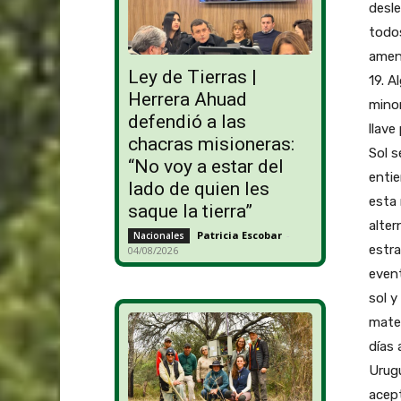
desle
todos
amena
Ley de Tierras |
19. A
Herrera Ahuad
minor
defendió a las
llave
chacras misioneras:
Sol s
“No voy a estar del
entie
lado de quien les
esta 
saque la tierra”
alter
Patricia Escobar
-
Nacionales
estr
04/08/2026
event
sol y
mate,
días 
Urugu
acept