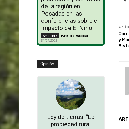
de la región en
Posadas en las
conferencias sobre el
impacto de El Niño
ARTÍC
Jorn
Patricia Escobar
-
Ambiente
y Ma
31/07/2026
Sist
Opinión
Ley de tierras: “La
ART
propiedad rural