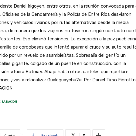
dente Daniel Irigoyen, entre otros, en la reunión convocada para
. Oficiales de la Gendarmería y la Policía de Entre Ríos desviaron
nes y vehículos livianos por rutas alternativas desde la media
a, de manera que los viajeros no tuvieron ningún contacto con 
estantes. Eso eliminó tensiones. La excepción a la paz pueblerin
amilia de cordobeses que intentó apurar el cruce y su auto result
ido por un revuelo de asambleístas. Sobresalía del gentío un
alles gigante, colgado de un puente en construcción, con la
sión «fuera Botnia». Abajo había otros carteles que repetían:
hner, ¿vas a relocalizar Gualeguaychú?». Por Daniel Tirso Fiorotto
ACION
: LA NACIÓN
Facebook
X
Cuota