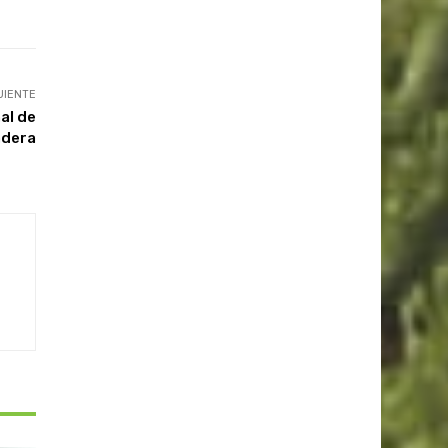
UIENTE
al de
adera