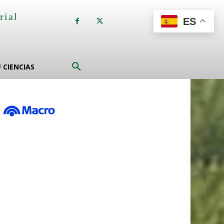
rial
ES
a
F CIENCIAS