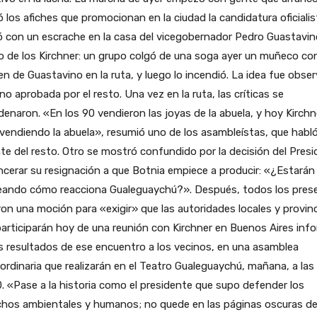
 los afiches que promocionan en la ciudad la candidatura oficialis
ó con un escrache en la casa del vicegobernador Pedro Guastavin
 de los Kirchner: un grupo colgó de una soga ayer un muñeco con
n de Guastavino en la ruta, y luego lo incendió. La idea fue obse
no aprobada por el resto. Una vez en la ruta, las críticas se
enaron. «En los 90 vendieron las joyas de la abuela, y hoy Kirchn
vendiendo la abuela», resumió uno de los asambleístas, que habl
te del resto. Otro se mostró confundido por la decisión del Pres
ncerar su resignación a que Botnia empiece a producir: «¿Estarán
eando cómo reacciona Gualeguaychú?». Después, todos los pres
on una moción para «exigir» que las autoridades locales y provinc
articiparán hoy de una reunión con Kirchner en Buenos Aires inf
s resultados de ese encuentro a los vecinos, en una asamblea
ordinaria que realizarán en el Teatro Gualeguaychú, mañana, a las
. «Pase a la historia como el presidente que supo defender los
chos ambientales y humanos; no quede en las páginas oscuras de