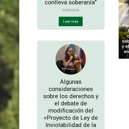
conlleva soberanía”
05/08/2026
Del
Leer más
Pu
sob
y e
en
Algunas
consideraciones
sobre los derechos y
el debate de
modificación del
«Proyecto de Ley de
Inviolabilidad de la