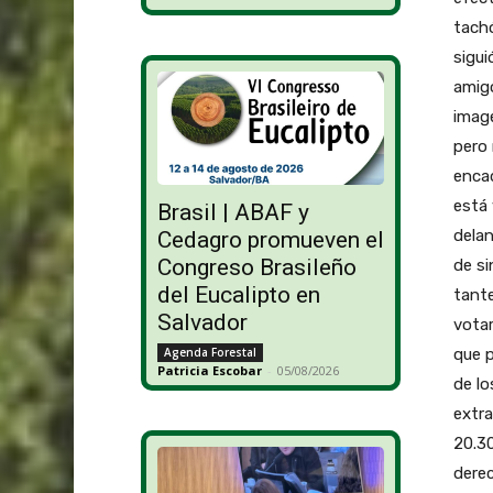
tachó
sigui
amigo
image
pero 
encad
está 
Brasil | ABAF y
delan
Cedagro promueven el
Congreso Brasileño
de si
del Eucalipto en
tant
Salvador
votar
que p
Agenda Forestal
Patricia Escobar
-
05/08/2026
de lo
extra
20.30
dere