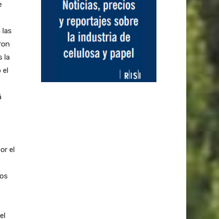
e
 las
ron
 la
 el
á
or el
e
Dos
el