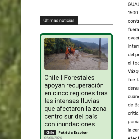
GUAL
1500 
Últimas noticias
contr
fuer
ovaci
inter
del p
el fo
Vázqu
Chile | Forestales
fue t
apoyan recuperación
denun
en cinco regiones tras
cuand
las intensas lluvias
de B
que afectaron la zona
críti
centro sur del país
ponía
con inundaciones
la ca
Patricia Escobar
-
Chile
06/08/2026
efect