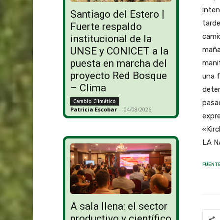
inten
Santiago del Estero |
tarde
Fuerte respaldo
camio
institucional de la
mañan
UNSE y CONICET a la
puesta en marcha del
manif
proyecto Red Bosque
una f
– Clima
deten
Cambio Climático
pasac
Patricia Escobar
-
04/08/2026
expre
«Kirc
LA N
FUENTE
A sala llena: el sector
productivo y científico