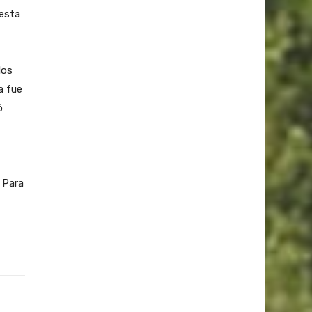
 esta
los
a fue
ó
 Para