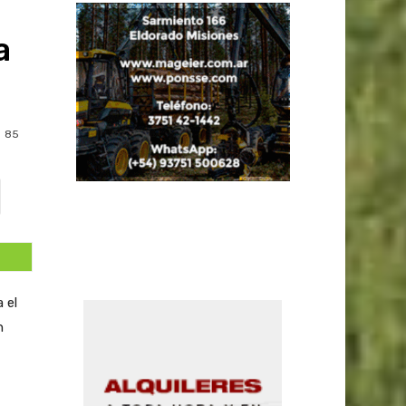
a
85
 el
n