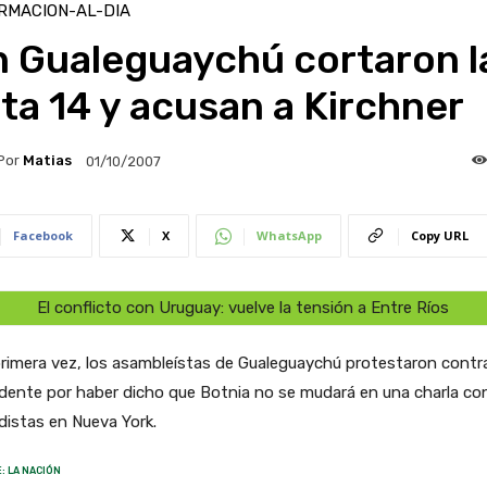
RMACION-AL-DIA
n Gualeguaychú cortaron l
ta 14 y acusan a Kirchner
Por
Matias
01/10/2007
Facebook
X
WhatsApp
Copy URL
El conflicto con Uruguay: vuelve la tensión a Entre Ríos
rimera vez, los asambleístas de Gualeguaychú protestaron contra
dente por haber dicho que Botnia no se mudará en una charla co
distas en Nueva York.
: LA NACIÓN