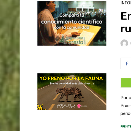
INFO
E
ru
Por p
Presi
perio
FUENTE