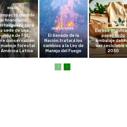
BRASIL
 impacto medido
al financiado:
INTERNACIONALE
erto Iguazú será
DESTACADAS
la sede de una
Europa impulsa
cumbre de FSC
El Senado de la
papel: todo
re conservación
Nación tratará los
embalaje debe
l manejo forestal
cambios a la Ley de
ser reciclable 
 América Latina
Manejo del Fuego
2030