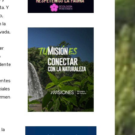
ta. Y
o,
 la
rvada,
er
ó
idente
entes
iales
ormen
 la