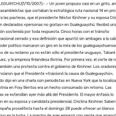
EGUAYCHU(1/10/2007).- .- Un joven propuso casi en un grito, a
asambleístas que cortaban la estratégica ruta nacional 14 en pr
a las pasteras, que el presidente Néstor Kirchner y su esposa Cri
an declarados «personas no gratas» en Gualeguaychú. Recibió un
ón sostenida por toda respuesta. Cinco horas con el tránsito
nacional cerrado y esa definición que apuntó sin ambages a la ca
oder político marcaron un giro en la mira de los gualeguaychuense
co de su reclamo ya no están sólo el presidente uruguayo, Tabaré
ez, y la empresa finlandesa Botnia. Por primera vez, el corte de r
ambién una protesta contra el gobierno de Kirchner. Los oradore
ciaron que el Presidente «traicionó la causa de Gualeguaychú»,
o dijo en una charla con periodistas en Nueva York que la localiz
otnia en Fray Bentos era un hecho consumado sin retorno. Las
cas se extendían ayer más allá del Presidente. El mayor énfasis lo
n en su esposa y candidata presidencial, Cristina Kirchner. Saben
mpaña proselitista hasta el domingo 28 puede ofrecer un blanco
ivo en la lucha. La marcha de ayer empezó con gente que arrancó