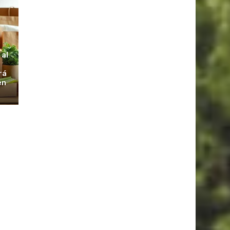
S
 al
rá
en