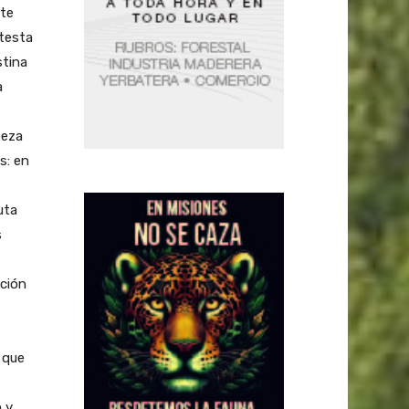
nte
otesta
stina
a
beza
s: en
uta
s
ación
 que
 y