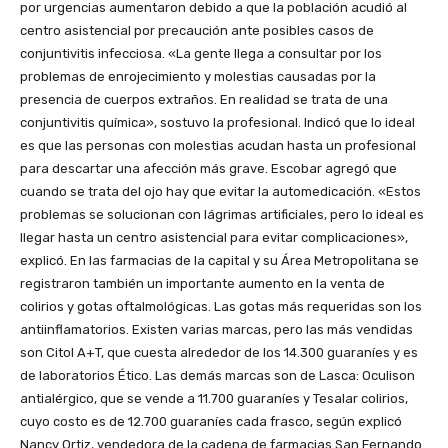
por urgencias aumentaron debido a que la población acudió al
centro asistencial por precaución ante posibles casos de
conjuntivitis infecciosa. «La gente llega a consultar por los
problemas de enrojecimiento y molestias causadas por la
presencia de cuerpos extraños. En realidad se trata de una
conjuntivitis química», sostuvo la profesional. Indicó que lo ideal
es que las personas con molestias acudan hasta un profesional
para descartar una afección más grave. Escobar agregó que
cuando se trata del ojo hay que evitar la automedicación. «Estos
problemas se solucionan con lágrimas artificiales, pero lo ideal es
llegar hasta un centro asistencial para evitar complicaciones»,
explicó. En las farmacias de la capital y su Área Metropolitana se
registraron también un importante aumento en la venta de
colirios y gotas oftalmológicas. Las gotas más requeridas son los
antiinflamatorios. Existen varias marcas, pero las más vendidas
son Citol A+T, que cuesta alrededor de los 14.300 guaraníes y es
de laboratorios Ético. Las demás marcas son de Lasca: Oculison
antialérgico, que se vende a 11.700 guaraníes y Tesalar colirios,
cuyo costo es de 12.700 guaraníes cada frasco, según explicó
Nancy Ortiz, vendedora de la cadena de farmacias San Fernando.