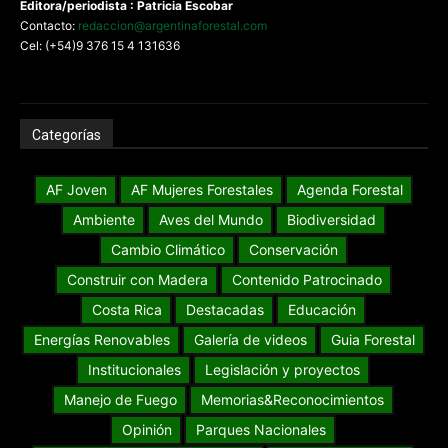
Editora/periodista : Patricia Escobar
Contacto:
redaccion@argentinaforestal.com
Cel: (+54)9 376 15 4 131636
Categorías
AF Joven
AF Mujeres Forestales
Agenda Forestal
Ambiente
Aves del Mundo
Biodiversidad
Cambio Climático
Conservación
Construir con Madera
Contenido Patrocinado
Costa Rica
Destacadas
Educación
Energías Renovables
Galería de videos
Guia Forestal
Institucionales
Legislación y proyectos
Manejo de Fuego
Memorias&Reconocimientos
Opinión
Parques Nacionales