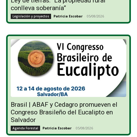
Ley de tierras: “La propiedad rural
conlleva soberanía”
Patricia Escobar
-
05/08/2026
Legislación y proyectos
Brasil | ABAF y Cedagro promueven el
Congreso Brasileño del Eucalipto en
Salvador
Patricia Escobar
-
05/08/2026
Agenda Forestal