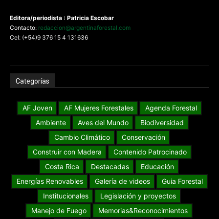
Editora/periodista : Patricia Escobar
Contacto:
redaccion@argentinaforestal.com
Cel: (+54)9 376 15 4 131636
Categorías
AF Joven
AF Mujeres Forestales
Agenda Forestal
Ambiente
Aves del Mundo
Biodiversidad
Cambio Climático
Conservación
Construir con Madera
Contenido Patrocinado
Costa Rica
Destacadas
Educación
Energías Renovables
Galería de videos
Guia Forestal
Institucionales
Legislación y proyectos
Manejo de Fuego
Memorias&Reconocimientos